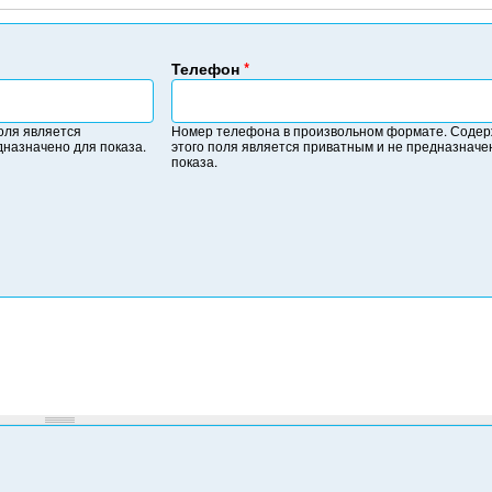
Телефон
*
Н
о
оля является
Номер телефона в произвольном формате. Соде
м
дназначено для показа.
этого поля является приватным и не предназначе
е
показа.
р
т
е
л
е
ф
о
н
а