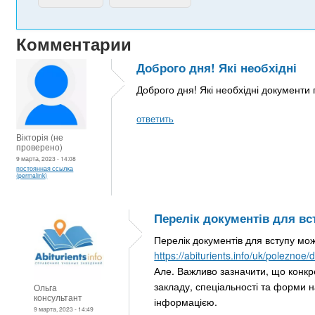
Комментарии
Доброго дня! Які необхідні
Доброго дня! Які необхідні документи 
ответить
Вікторія (не
проверено)
9 марта, 2023 - 14:08
постоянная ссылка
(permalink)
Перелік документів для вс
Перелік документів для вступу мо
https://abiturients.info/uk/polezno
Але. Важливо зазначити, що конкр
закладу, спеціальності та форми 
Ольга
консультант
інформацією.
9 марта, 2023 - 14:49