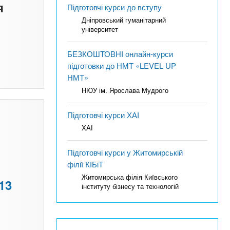
я
Підготовчі курси до вступу
Дніпровський гуманітарний
університет
БЕЗКОШТОВНІ онлайн-курси
підготовки до НМТ «LEVEL UP
НМТ»
НЮУ ім. Ярослава Мудрого
Підготовчі курси ХАІ
ХАІ
Підготовчі курси у Житомирській
філії КІБіТ
Житомирська філія Київського
13
інституту бізнесу та технологій