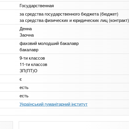
Государственная
за средства государственного бюджета (бюджет)
за средства физических и юридических лиц (контракт)
Денна
Заочна
фаховий молодший бакалавр
бакалавр
9-ти классов
11-ти классов
ЗП(ПТ)О
є
есть
есть
Український гуманітарний інститут