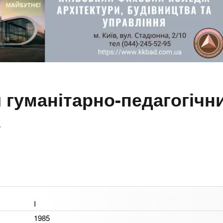
й гуманітарно-педагогіч
7
I
1985