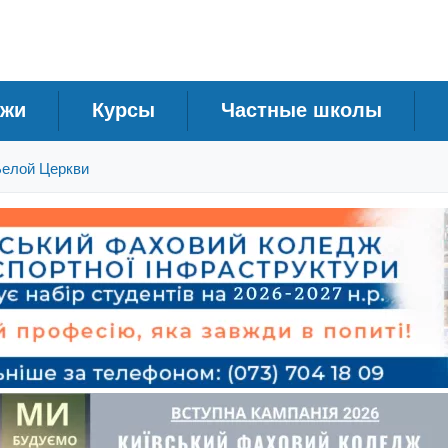
джи
Курсы
Частные школы
елой Церкви