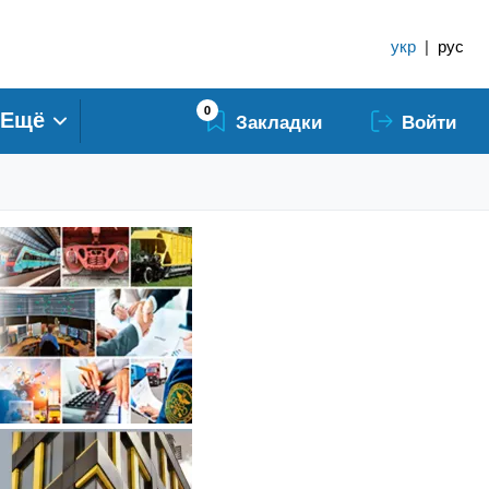
укр
|
рус
0
Ещё
Закладки
Войти