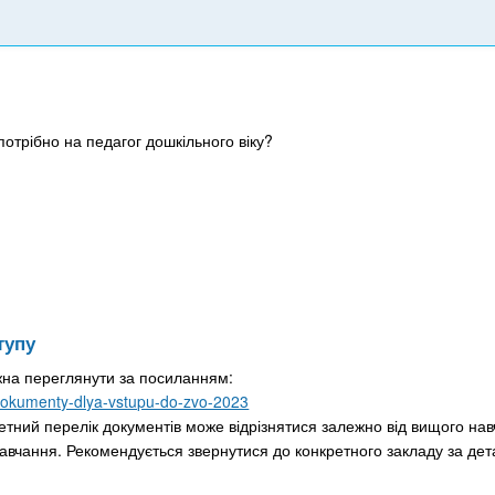
потрібно на педагог дошкільного віку?
тупу
жна переглянути за посиланням:
e/dokumenty-dlya-vstupu-do-zvo-2023
етний перелік документів може відрізнятися залежно від вищого на
навчання. Рекомендується звернутися до конкретного закладу за де