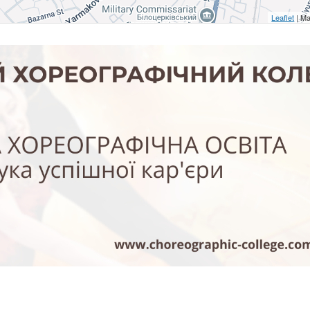
Leaflet
| Ma