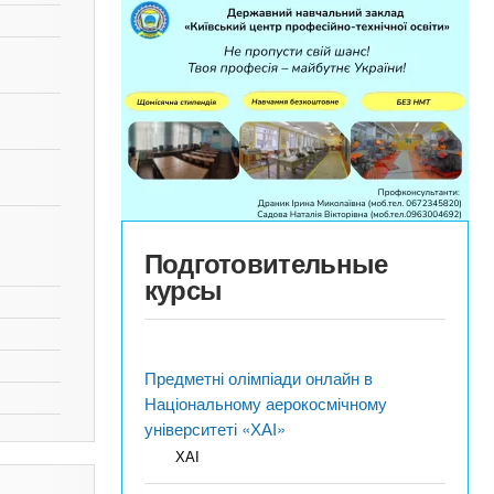
Подготовительные
курсы
Предметні олімпіади онлайн в
Національному аерокосмічному
університеті «ХАІ»
ХАІ