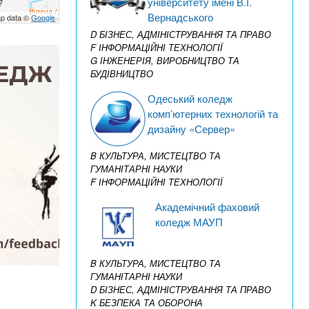
університету імені В.І.
Вернадського
p data ©
Google
D БІЗНЕС, АДМІНІСТРУВАННЯ ТА ПРАВО
F ІНФОРМАЦІЙНІ ТЕХНОЛОГІЇ
G ІНЖЕНЕРІЯ, ВИРОБНИЦТВО ТА
БУДІВНИЦТВО
Одеський коледж
комп’ютерних технологій та
дизайну «Сервер»
B КУЛЬТУРА, МИСТЕЦТВО ТА
ГУМАНІТАРНІ НАУКИ
F ІНФОРМАЦІЙНІ ТЕХНОЛОГІЇ
Академічний фаховий
коледж МАУП
B КУЛЬТУРА, МИСТЕЦТВО ТА
ГУМАНІТАРНІ НАУКИ
D БІЗНЕС, АДМІНІСТРУВАННЯ ТА ПРАВО
K БЕЗПЕКА ТА ОБОРОНА