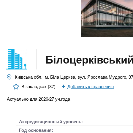
n
е
х
р
з
t
ж
а
а
н
в
s
и
е
ю
д
.
е
Білоцерківськи
н
i
и
й
Київська обл., м. Біла Церква, вул. Ярослава Мудрого, 3
n
В закладках (37)
Добавить к сравнению
f
Актуально для 2026/27 уч.года
o
Аккредитационный уровень:
Год основания: