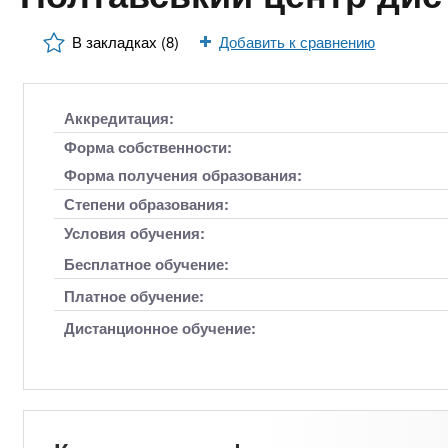
n
е
х
р
з
t
В закладках (8)
Добавить к сравнению
ж
а
а
н
в
s
и
Аккредитация:
е
ю
д
Форма собственности:
.
е
Форма получения образования:
н
Степени образования:
i
и
Условия обучения:
й
n
Бесплатное обучение:
Платное обучение:
f
Дистанционное обучение:
o