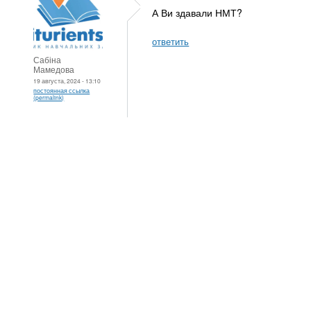
А Ви здавали НМТ?
ответить
Сабіна
Мамедова
19 августа, 2024 - 13:10
постоянная ссылка
(permalink)