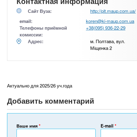
Контактная информация
Сайт Вуза:
http://plt.maup.com.ua/
email:
koren@ki-maup.com.ua
Телефоны приёмной
+38(095) 936-22-29
комиссии:
Адрес:
м. Полтава, вул.
Міщенка 2
Актуально для 2025/26 уч.года
Добавить комментарий
Ваше имя
*
E-mail
*