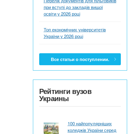
Перелік документів для пільговиків
при вступі до закладів вищої
освіти у 2026 році
Топ економічних університетів
України у 2026 році
Все статьи о поступлении.
Рейтинги вузов
Украины
100 найпопулярніших
коледжів України серед