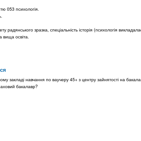
стю 053 психологія.
ь.
ту радянського зразка, спеціальність історія (психологія викладала
а вища освіта.
ься
му закладі навчання по ваучеру 45+ з центру зайнятості на бакал
фаховий бакалавр?