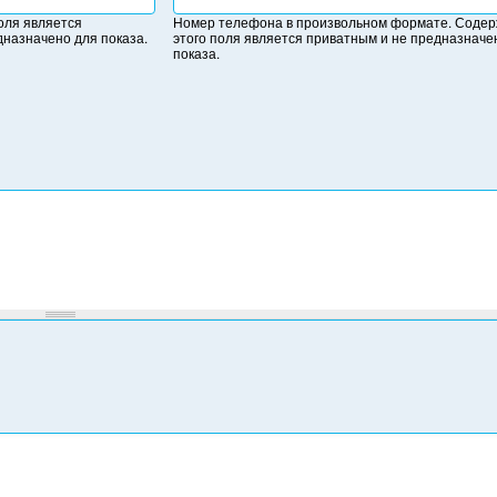
о
оля является
Номер телефона в произвольном формате. Соде
м
дназначено для показа.
этого поля является приватным и не предназначе
е
показа.
р
т
е
л
е
ф
о
н
а