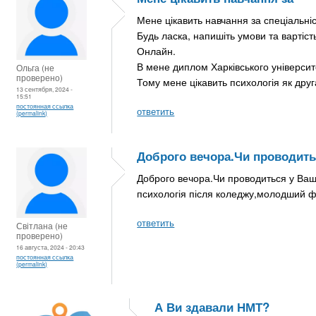
Мене цікавить навчання за спеціальні
Будь ласка, напишіть умови та вартіст
Онлайн.
В мене диплом Харківського університе
Ольга (не
проверено)
Тому мене цікавить психологія як друг
13 сентября, 2024 -
15:51
постоянная ссылка
ответить
(permalink)
Доброго вечора.Чи проводит
Доброго вечора.Чи проводиться у Вашо
психологія після коледжу,молодший 
ответить
Світлана (не
проверено)
16 августа, 2024 - 20:43
постоянная ссылка
(permalink)
А Ви здавали НМТ?