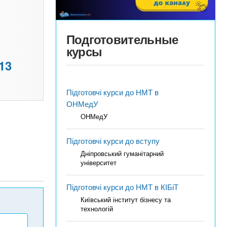
Подготовительные
курсы
13
Підготовчі курси до НМТ в
ОНМедУ
ОНМедУ
Підготовчі курси до вступу
Дніпровський гуманітарний
університет
Підготовчі курси до НМТ в КІБіТ
Київський інститут бізнесу та
технологій