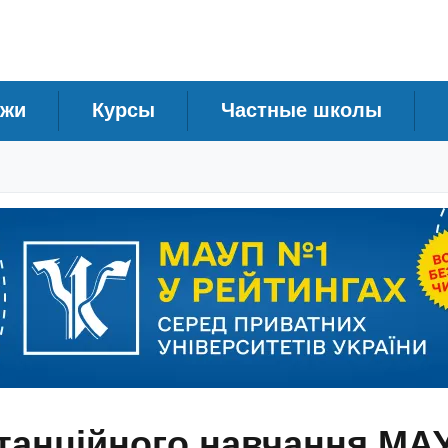
джи
Курсы
Частные школы
танційного навчання МА