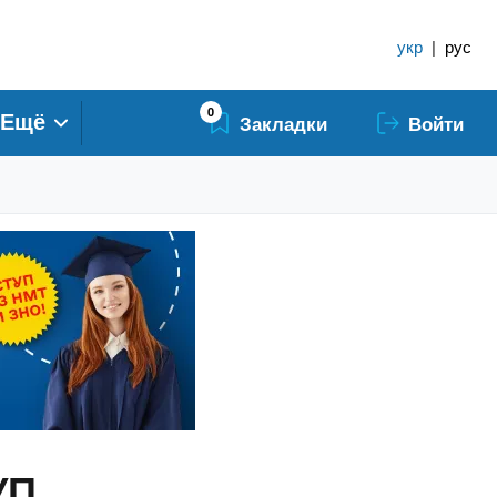
укр
|
рус
0
Ещё
Закладки
Войти
УП