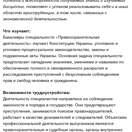
n
полнота и всесторонность получаемых знаний и изучаемых
MBA
р
х
дисциплин, позволяет с успехом реализовывать себя и в иных
ж
з
t
областях юриспруденции, в том числе, связанных с
а
Онлайн курсы
экономической деятельностью.
н
а
и
в
s
Что изучают:
ю
е
За рубежом
Бакалавры специальности «Правоохранительная
деятельность» изучают Конституцию Украины, уголовное и
.
д
уголовно-процессуальное законодательство, законы и
е
подзаконные акты Украины. Основная задача специальности
i
н
предполагает овладение знаниями, умениями и навыками по
обеспечению полного и своевременного раскрытия и
и
расследования преступлений с безусловным соблюдением
n
й
прав и свобод человека и гражданина.
Возможности трудоустройства:
f
Деятельность специалистов направлена на соблюдение
законности и порядка в государстве. Они предотвращают
o
преступления, занимаются поиском правонарушителей,
работают в качестве дознавателей и следователей. Объектами
профессиональной деятельности выпускников являются
правоохранительные и судебные органы, органы внутренних