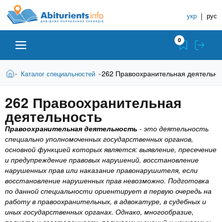
A
П
С
е
укр
|
рус
п
b
р
р
е
0
й
а
i
т
в
и
В
Абитуриенту
Главная
262 Правоохранительная деятельно
Каталог специальностей
»
»
о
к
t
ы
о
ч
з
262 Правоохранительная
с
Вузы
д
н
u
н
деятельность
е
и
о
с
Правоохранительная деятельность
- это деятельность
в
к
Колледжи
r
ь
специально уполномоченных государственных органов,
н
У
основной функцией которых является: выявление, пресечение
о
ч
и предупреждение правовых нарушений, восстановление
i
м
Курсы
нарушенных прав или наказание правонарушителя, если
у
е
восстановление нарушенных прав невозможно.
Подготовка
с
б
e
по данной специальности ориентирует в первую очередь на
о
Частные школы
н
работу в правоохранительных, в адвокатуре, в судебных и
д
иных государственных органах. Однако, многообразие,
е
ы