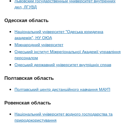
Львовский государственный университет внутренних
дел, ЛГУВД
Одесская область
Національний університет "Одеська юридична
академія", НУ ОЮА
Міжнародний університет
Одеський інститут Міжрегіональної Академії управління
персоналом
Одеський державний університет внутрішніх справ
Полтавская область
Полтавський центр дистанційного навчання МАУП
Ровенская область
Національний університет водного господарства та
природокористування