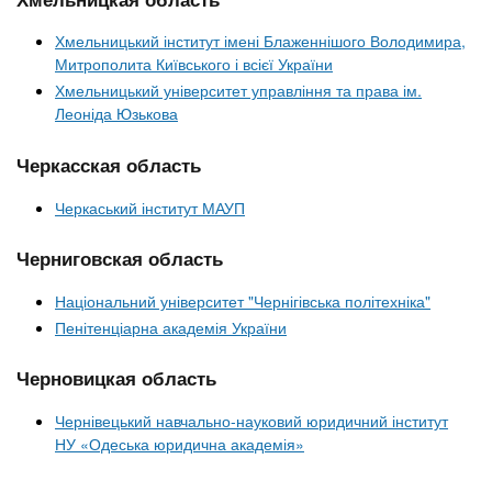
Хмельницький інститут імені Блаженнішого Володимира,
Митрополита Київського і всієї України
Хмельницький університет управління та права ім.
Леоніда Юзькова
Черкасская область
Черкаський інститут МАУП
Черниговская область
Національний університет "Чернігівська політехніка"
Пенітенціарна академія України
Черновицкая область
Чернівецький навчально-науковий юридичний інститут
НУ «Одеська юридична академія»