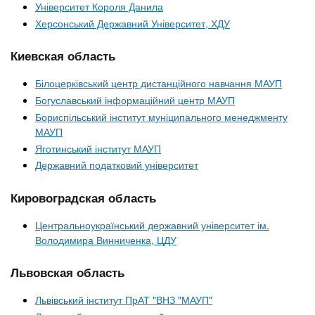
Університет Короля Данила
Херсонський Державний Університет, ХДУ
Киевская область
Білоцерківський центр дистанційного навчання МАУП
Богуславський інформаційний центр МАУП
Бориспільський інститут муніципального менеджменту
МАУП
Яготинський інститут МАУП
Державний податковий університет
Кировоградская область
Центральноукраїнський державний університет ім.
Володимира Винниченка, ЦДУ
Львовская область
Львівський інститут ПрАТ "ВНЗ "МАУП"