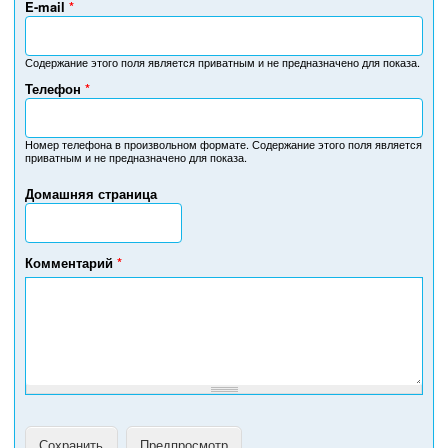
E-mail
*
Содержание этого поля является приватным и не предназначено для показа.
Телефон
*
Н
о
м
Номер телефона в произвольном формате. Содержание этого поля является
приватным и не предназначено для показа.
е
р
Домашняя страница
т
е
л
е
Комментарий
*
ф
о
н
а