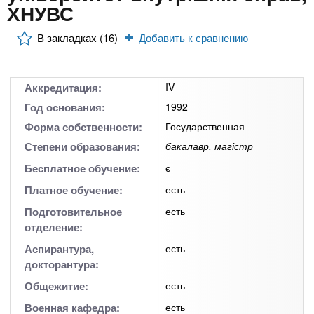
n
MBA
р
ХНУВС
х
ж
з
t
а
В закладках (16)
Добавить к сравнению
Онлайн курсы
н
а
и
в
s
ю
е
За рубежом
Аккредитация:
IV
.
д
Год основания:
1992
е
Форма собственности:
Государственная
i
н
Степени образования:
бакалавр, магістр
и
Бесплатное обучение:
є
n
й
Платное обучение:
есть
Подготовительное
есть
f
отделение:
Аспирантура,
есть
o
докторантура:
Общежитие:
есть
Военная кафедра:
есть