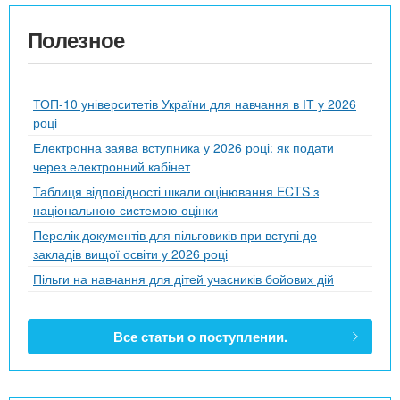
Полезное
ТОП-10 університетів України для навчання в ІТ у 2026
році
Електронна заява вступника у 2026 році: як подати
через електронний кабінет
Таблиця відповідності шкали оцінювання ECTS з
національною системою оцінки
Перелік документів для пільговиків при вступі до
закладів вищої освіти у 2026 році
Пільги на навчання для дітей учасників бойових дій
Все статьи о поступлении.