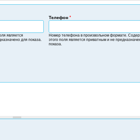
Телефон
*
Н
о
оля является
Номер телефона в произвольном формате. Соде
м
дназначено для показа.
этого поля является приватным и не предназначе
е
показа.
р
т
е
л
е
ф
о
н
а