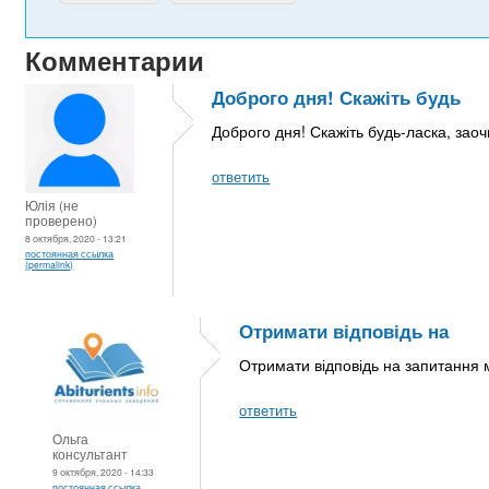
Комментарии
Доброго дня! Скажіть будь
Доброго дня! Скажіть будь-ласка, зао
ответить
Юлія (не
проверено)
8 октября, 2020 - 13:21
постоянная ссылка
(permalink)
Отримати відповідь на
Отримати відповідь на запитання м
ответить
Ольга
консультант
9 октября, 2020 - 14:33
постоянная ссылка