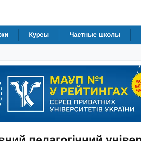
джи
Курсы
Частные школы
ний педагогічний універс