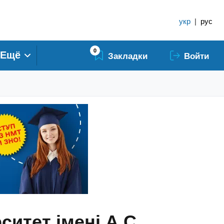
укр
|
рус
0
Ещё
Закладки
Войти
итет імені А.С.