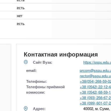
есть
нет
есть
Контактная информация
Сайт Вуза:
https://sspu.edu.
email:
prcom@sspu.edu.
rector@sspu.edu.
Телефоны:
+38(054) 268-59-0
Телефоны приёмной
+38 (0542) 22-12-
комиссии:
+38 (0542) 68-59-
+38 (093) 256-67-
+38 (099) 601-07-
Адрес:
40002, м. Суми,