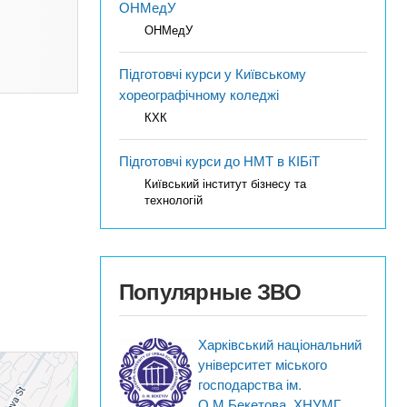
ОНМедУ
ОНМедУ
Підготовчі курси у Київському
хореографічному коледжі
КХК
Підготовчі курси до НМТ в КІБіТ
Київський інститут бізнесу та
технологій
Популярные ЗВО
Харківський національний
університет міського
господарства ім.
О.М.Бекетова, ХНУМГ