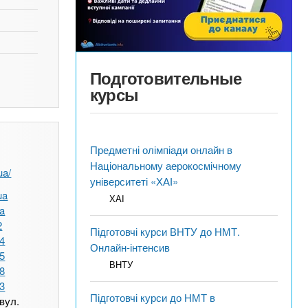
Подготовительные
курсы
Предметні олімпіади онлайн в
Національному аерокосмічному
ua/
університеті «ХАІ»
ua
ХАІ
ua
2
Підготовчі курси ВНТУ до НМТ.
44
Онлайн-інтенсив
15
ВНТУ
28
23
Підготовчі курси до НМТ в
 вул.