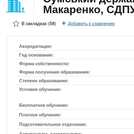
n
е
х
Макаренко, СДП
р
з
t
ж
а
а
В закладках (58)
Добавить к сравнению
н
в
s
и
е
ю
д
.
Аккредитация:
е
Год основания:
н
i
Форма собственности:
и
Форма получения образования:
й
n
Степени образования:
Условия обучения:
f
Бесплатное обучение:
o
Платное обучение:
Подготовительное отделение:
Аспирантура, докторантура: