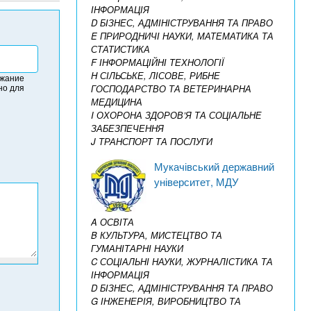
ІНФОРМАЦІЯ
D БІЗНЕС, АДМІНІСТРУВАННЯ ТА ПРАВО
E ПРИРОДНИЧІ НАУКИ, МАТЕМАТИКА ТА
СТАТИСТИКА
F ІНФОРМАЦІЙНІ ТЕХНОЛОГІЇ
H СІЛЬСЬКЕ, ЛІСОВЕ, РИБНЕ
ржание
но для
ГОСПОДАРСТВО ТА ВЕТЕРИНАРНА
МЕДИЦИНА
I ОХОРОНА ЗДОРОВ’Я ТА СОЦІАЛЬНЕ
ЗАБЕЗПЕЧЕННЯ
J ТРАНСПОРТ ТА ПОСЛУГИ
Мукачівський державний
університет, МДУ
A ОСВІТА
B КУЛЬТУРА, МИСТЕЦТВО ТА
ГУМАНІТАРНІ НАУКИ
C СОЦІАЛЬНІ НАУКИ, ЖУРНАЛІСТИКА ТА
ІНФОРМАЦІЯ
D БІЗНЕС, АДМІНІСТРУВАННЯ ТА ПРАВО
G ІНЖЕНЕРІЯ, ВИРОБНИЦТВО ТА