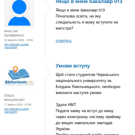
Якщо в мене бакалавр 013
Якщо в мене бакалавр 013
Початкова освіта, на яку
спеціальність я можу вступити на
магістра?
Інна (не
проверено)
ответить
30 апреля, 2023 - 15:06
постоянная ссылка
(permalink)
Умови вступу
Щоб стати студентом Черкаського
національного університету ім.
Богдана Хмельницького, необхідно
виконати наступні умови:
Ольга
консультант
Здати НМТ
17 марта, 2023 - 07:56
постоянная ссылка
Подати заяву на вступ до вишу
(permalink)
через електронну систему прийому
до вищих навчальних закладів
України.
Пройти конкурсний відбір залежно