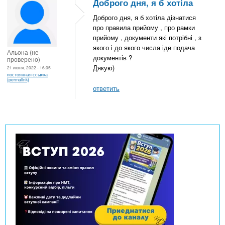
Доброго дня, я б хотіла
Доброго дня, я б хотіла дізнатися
про правила прийому , про рамки
прийому , документи які потрібні , з
якого і до якого числа іде подача
Альона (не
документів ?
проверено)
Дякую)
21 июня, 2022 - 16:05
постоянная ссылка
(permalink)
ответить