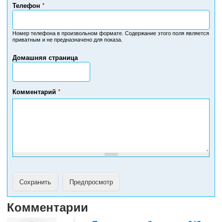
Телефон
*
Н
о
м
Номер телефона в произвольном формате. Содержание этого поля является
приватным и не предназначено для показа.
е
р
Домашняя страница
т
е
л
е
Комментарий
*
ф
о
н
а
Комментарии