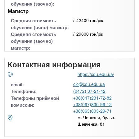
обучения (заочно):
Магистр
Средняя стоимость
42400 грн/рік
обучения (очно) магистр:
Средняя стоимость
29600 грн/рік
обучения (заочно)
магистр:
Контактная информация
https://cdu.edu.ua/
email:
cic@cdu.edu.ua
Телефоны:
(0472) 37-21-42
Телефоны приёмной
+38(047)231-72-82
+38(067)830-96-12
комиссии:
+38(063)803-29-71
м. Черкаси, бульв.
Шевченка, 81