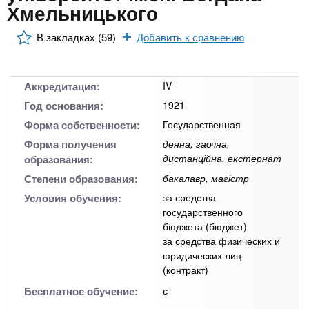
n
MBA
р
Хмельницького
х
ж
з
t
а
В закладках (59)
Добавить к сравнению
Онлайн курсы
н
а
и
в
s
ю
е
За рубежом
Аккредитация:
IV
.
д
Год основания:
1921
е
Форма собственности:
Государственная
i
н
Форма получения
денна, заочна,
дистанційна, екстернат
образования:
и
Степени образования:
бакалавр, магістр
n
й
Условия обучения:
за средства
государственного
f
бюджета (бюджет)
за средства физических и
юридических лиц
o
(контракт)
Бесплатное обучение:
є