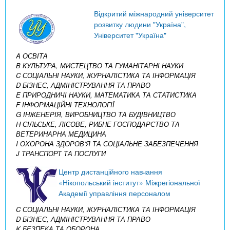
Відкритий міжнародний університет
розвитку людини "Україна",
Університет "Україна"
A ОСВІТА
B КУЛЬТУРА, МИСТЕЦТВО ТА ГУМАНІТАРНІ НАУКИ
C СОЦІАЛЬНІ НАУКИ, ЖУРНАЛІСТИКА ТА ІНФОРМАЦІЯ
D БІЗНЕС, АДМІНІСТРУВАННЯ ТА ПРАВО
E ПРИРОДНИЧІ НАУКИ, МАТЕМАТИКА ТА СТАТИСТИКА
F ІНФОРМАЦІЙНІ ТЕХНОЛОГІЇ
G ІНЖЕНЕРІЯ, ВИРОБНИЦТВО ТА БУДІВНИЦТВО
H СІЛЬСЬКЕ, ЛІСОВЕ, РИБНЕ ГОСПОДАРСТВО ТА
ВЕТЕРИНАРНА МЕДИЦИНА
I ОХОРОНА ЗДОРОВ’Я ТА СОЦІАЛЬНЕ ЗАБЕЗПЕЧЕННЯ
J ТРАНСПОРТ ТА ПОСЛУГИ
Центр дистанційного навчання
«Нікопольський інститут» Міжрегіональної
Академії управління персоналом
C СОЦІАЛЬНІ НАУКИ, ЖУРНАЛІСТИКА ТА ІНФОРМАЦІЯ
D БІЗНЕС, АДМІНІСТРУВАННЯ ТА ПРАВО
K БЕЗПЕКА ТА ОБОРОНА