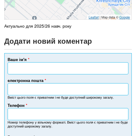
Leaflet
| Map data ©
Google
Актуально для 2025/26 навч. року
Додати новий коментар
Ваше ім'я
*
електронна пошта
*
Вміст цього поля є приватним і не буде доступний широкому загалу.
Телефон
*
Н
о
м
Номер телефону у вільному форматі. Вміст цього поля є приватним і не буде
доступний широкому загалу.
е
р