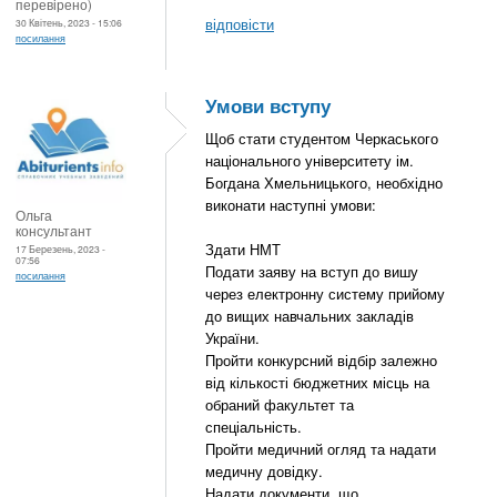
перевірено)
відповісти
30 Квітень, 2023 - 15:06
посилання
Умови вступу
Щоб стати студентом Черкаського
національного університету ім.
Богдана Хмельницького, необхідно
виконати наступні умови:
Ольга
консультант
Здати НМТ
17 Березень, 2023 -
07:56
Подати заяву на вступ до вишу
посилання
через електронну систему прийому
до вищих навчальних закладів
України.
Пройти конкурсний відбір залежно
від кількості бюджетних місць на
обраний факультет та
спеціальність.
Пройти медичний огляд та надати
медичну довідку.
Надати документи, що