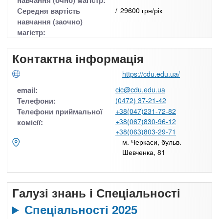
навчання (очно) магістр:
Середня вартість
29600 грн/рік
навчання (заочно)
магістр:
Контактна інформація
https://cdu.edu.ua/
email:
cic@cdu.edu.ua
Телефони:
(0472) 37-21-42
Телефони приймальної
+38(047)231-72-82
+38(067)830-96-12
комісії:
+38(063)803-29-71
м. Черкаси, бульв.
Шевченка, 81
Галузі знань і Спеціальності
Спеціальності 2025