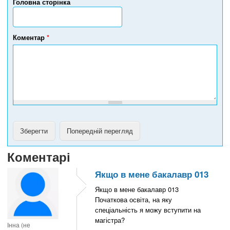
Головна сторінка
т
е
л
е
Коментар
*
ф
о
н
у
Коментарі
Якщо в мене бакалавр 013
Якщо в мене бакалавр 013
Початкова освіта, на яку
спеціальність я можу вступити на
магістра?
Інна (не