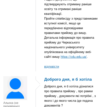
підтверджують отриману раніше
освіту та отримані раніше
кваліфікації.
Пройти співбесіду з представниками
вступної комісії, якщо це
передбачено відповідними
правилами прийому до вишу.
Детальна інформація про правила
прийому до Черкаського
національного університету
опублікована на офіційному веб-
сайті вишу
https://cdu.edu.ua/
.
відповісти
Доброго дня, я б хотіла
Доброго дня, я б хотіла дізнатися
про правила прийому , про рамки
прийому , документи які потрібні , з
якого і до якого числа іде подача
Альона (не
документів ?
перевірено)