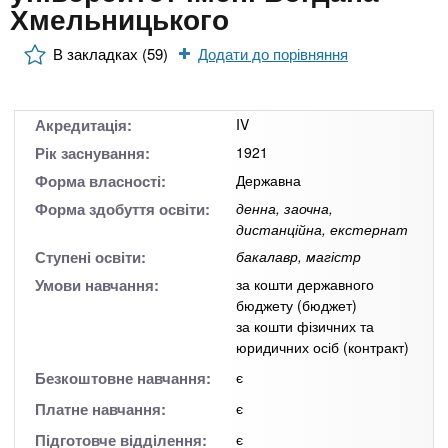
n
MBA
е
Хмельницького
и
р
х
t
і
В закладках (59)
Додати до порівняння
Онлайн курси
а
з
л
а
s
у
к
За кордоном
Акредитація:
IV
.
л
Рік заснування:
1921
а
Форма власності:
Державна
i
д
Форма здобуття освіти:
денна, заочна,
дистанційна, екстернат
і
Ступені освіти:
бакалавр, магістр
n
в
Умови навчання:
за кошти державного
бюджету (бюджет)
f
за кошти фізичних та
юридичних осіб (контракт)
o
Безкоштовне навчання:
є
Платне навчання:
є
Підготовче відділення:
є