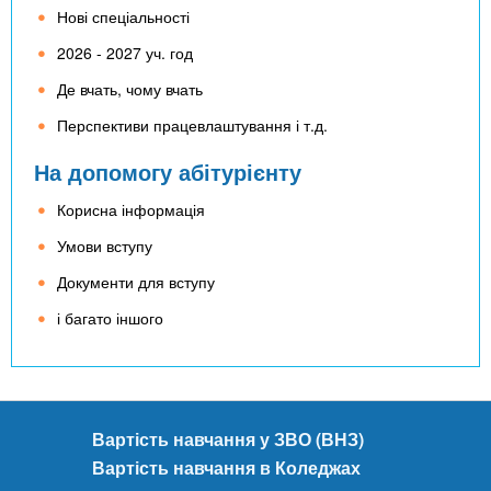
n
MBA
е
и
Нові спеціальності
р
х
t
і
2026 - 2027 уч. год
Онлайн курси
а
з
Де вчать, чому вчать
л
а
s
у
Перспективи працевлаштування і т.д.
к
За кордоном
.
л
На допомогу абітурієнту
а
Корисна інформація
i
д
Умови вступу
і
Документи для вступу
n
в
і багато іншого
f
o
Вартість навчання у ЗВО (ВНЗ)
Вартість навчання в Коледжах