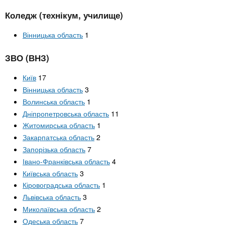
n
MBA
е
и
р
Коледж (технікум, училище)
х
t
і
Онлайн курси
а
з
Вінницька область
1
л
а
s
у
ЗВО (ВНЗ)
к
За кордоном
.
л
Київ
17
Вінницька область
3
а
Волинська область
1
i
д
Дніпропетровська область
11
і
Житомирська область
1
n
в
Закарпатська область
2
Запорізька область
7
f
Івано-Франківська область
4
Київська область
3
Кіровоградська область
1
o
Львівська область
3
Миколаївська область
2
Одеська область
7