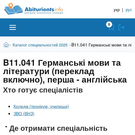
A
П
Д
е
укр
|
рус
о
b
р
в
е
0
й
і
i
т
д
и
В
Абітурієнту
Головна
B11.041 Германські мови та літ
Каталог специальностей 2025
»
»
н
д
t
и
о
и
є
B11.041 Германські мови та
о
ЗВО (ВНЗ)
т
к
u
с
літератури (переклад
у
Н
н
т
включно), перша - англійська
о
а
Коледжі
r
в
Хто готує спеціалістів
в
н
ч
i
о
Курси
г
а
Коледж (технікум, училище)
о
л
ЗВО (ВНЗ)
e
м
Приватні школи
ь
а
Де отримати спеціальність
т
н