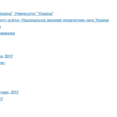
раїна", Університет "Україна"
ту освіти» Національної академії педагогічних наук України
а
гоманова
ки, ВНУ
на»
нчара, ДНУ
ПУ