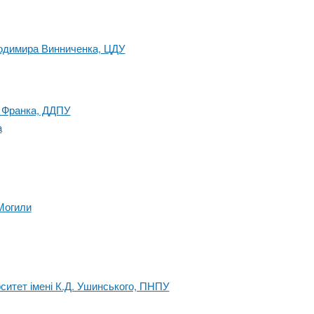
лодимира Винниченка, ЦДУ
. Франка, ДДПУ
а
Могили
ситет імені К.Д. Ушинського, ПНПУ