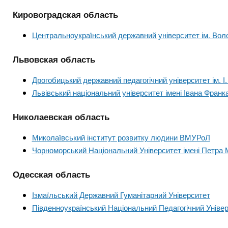
Кировоградская область
Центральноукраїнський державний університет ім. Во
Львовская область
Дрогобицький державний педагогічний університет ім. І
Львівський національний університет імені Івана Франк
Николаевская область
Миколаївський інститут розвитку людини ВМУРоЛ
Чорноморський Національний Університет імені Петра 
Одесская область
Ізмаїльський Державний Гуманітарний Університет
Південноукраїнський Національний Педагогічний Універ