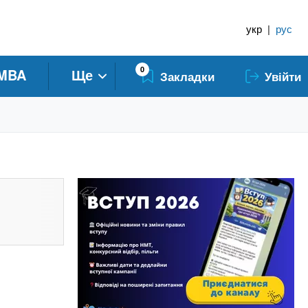
укр
|
рус
0
MBA
Ще
Закладки
Увійти