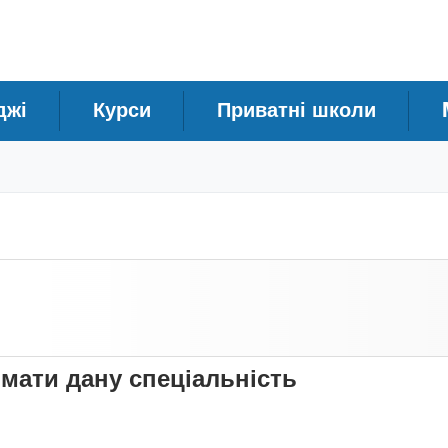
джі
Курси
Приватні школи
имати дану спеціальність