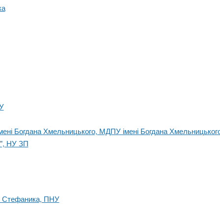
ка
У
імені Богдана Хмельницького, МДПУ імені Богдана Хмельницьког
", НУ ЗП
я Стефаника, ПНУ