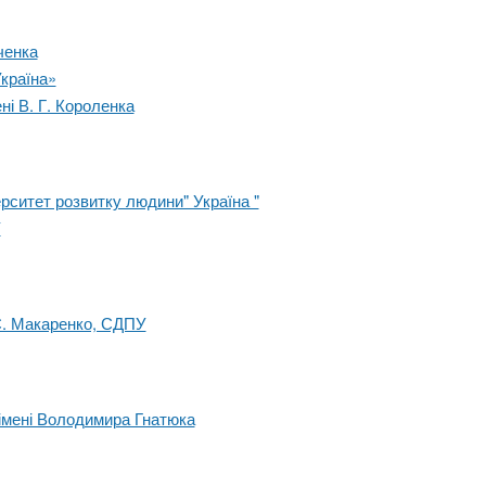
ченка
Україна»
ні В. Г. Короленка
рситет розвитку людини" Україна "
У
.С. Макаренко, СДПУ
 імені Володимира Гнатюка