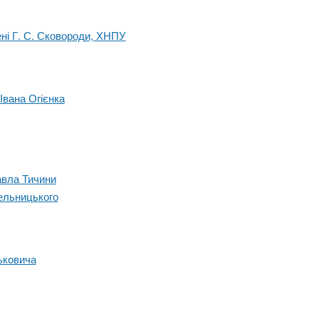
ені Г. С. Сковороди, ХНПУ
Івана Огієнка
авла Тичини
ельницького
ьковича