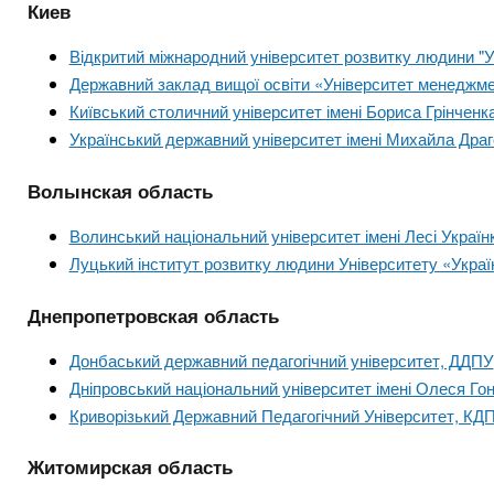
n
т
и
Киев
е
х
t
р
Відкритий міжнародний університет розвитку людини "Ук
з
і
Державний заклад вищої освіти «Університет менеджмен
а
а
s
Київський столичний університет імені Бориса Грінченк
л
к
Український державний університет імені Михайла Дра
у
л
.
Волынская область
а
д
i
Волинський національний університет імені Лесі Україн
і
Луцький інститут розвитку людини Університету «Украї
в
n
Днепропетровская область
f
Донбаський державний педагогічний університет, ДДПУ
Дніпровський національний університет імені Олеся Го
o
Криворізький Державний Педагогічний Університет, КД
Житомирская область