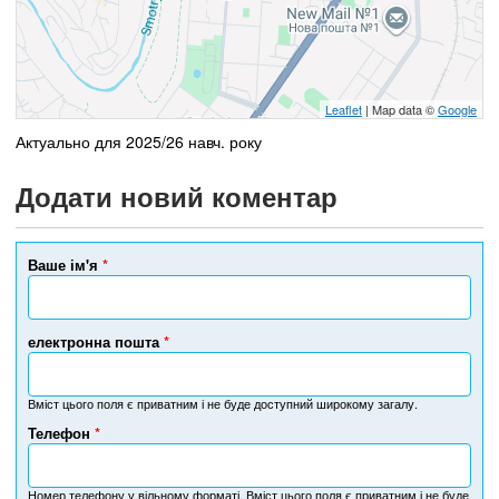
Leaflet
| Map data ©
Google
Актуально для 2025/26 навч. року
Додати новий коментар
Ваше ім'я
*
електронна пошта
*
Вміст цього поля є приватним і не буде доступний широкому загалу.
Телефон
*
Н
о
м
Номер телефону у вільному форматі. Вміст цього поля є приватним і не буде