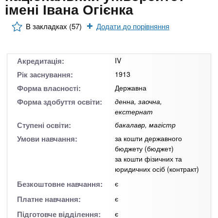
n
MBA
е
імені Івана Огієнка
и
р
х
t
і
В закладках (57)
Додати до порівняння
Онлайн курси
а
з
л
а
s
у
к
За кордоном
Акредитація:
IV
.
л
Рік заснування:
1913
а
Форма власності:
Державна
i
д
Форма здобуття освіти:
денна, заочна,
екстернат
і
Ступені освіти:
бакалавр, магістр
n
в
Умови навчання:
за кошти державного
бюджету (бюджет)
f
за кошти фізичних та
юридичних осіб (контракт)
o
Безкоштовне навчання:
є
Платне навчання:
є
Підготовче відділення:
є