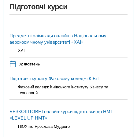
Підготовчі курси
Предметні олімпіади онлайн в Національному
аерокосмічному університеті «ХАІ»
ХАІ
02 Жовтень
Підготовчі курси у Фаховому коледжі КІБіТ
Фаховий коледж Київського інституту бізнесу та
технологій
БЕЗКОШТОВНІ онлайн-курси підготовки до НМТ
«LEVEL UP НМТ»
НЮУ ім. Ярослава Мудрого