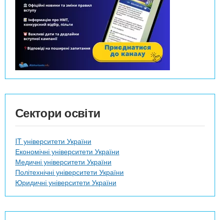
Сектори освіти
IT університети України
Економічні університети України
Медичні університети України
Політехнічні університети України
Юридичні університети України