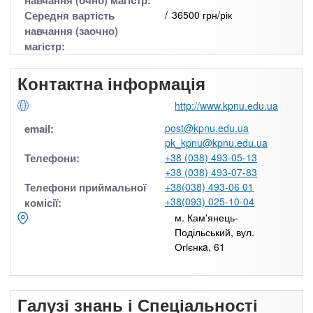
навчання (очно) магістр:
Середня вартість
36500 грн/рік
навчання (заочно)
магістр:
Контактна інформація
http://www.kpnu.edu.ua
email:
post@kpnu.edu.ua
pk_kpnu@kpnu.edu.ua
Телефони:
+38 (038) 493-05-13
+38 (038) 493-07-83
Телефони приймальної
+38(038) 493-06 01
+38(093) 025-10-04
комісії:
м. Кам'янець-
Подільський, вул.
Огiєнкa, 61
Галузі знань і Спеціальності