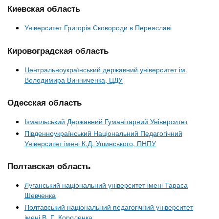
Киевская область
Університет Григорія Сковороди в Переяславі
Кировоградская область
Центральноукраїнський державний університет ім.
Володимира Винниченка, ЦДУ
Одесская область
Ізмаїльський Державний Гуманітарний Університет
Південноукраїнський Національний Педагогічний
Університет імені К.Д. Ушинського, ПНПУ
Полтавская область
Луганський національний університет імені Тараса
Шевченка
Полтавський національний педагогічний університет
імені В. Г. Короленка