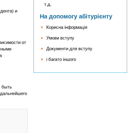
т.д.
дента) и
На допомогу абітурієнту
Корисна інформація
Умови вступу
висимости от
Документи для вступу
чными
а
і багато іншого
, быть
 дальнейшего