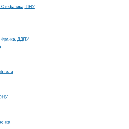
я Стефаника, ПНУ
. Франка, ДДПУ
а
Могили
 ОНУ
ченка