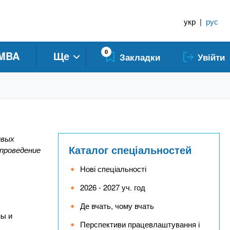
укр
|
рус
0
MBA
Ще
Закладки
Увійти
ивых
Каталог спеціальностей
 проведение
Нові спеціальності
2026 - 2027 уч. год
Де вчать, чому вчать
ны и
Перспективи працевлаштування і