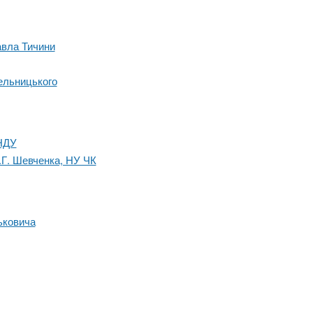
авла Тичини
ельницького
 НДУ
Т.Г. Шевченка, НУ ЧК
ьковича