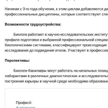
n
т
и
е
х
Начиная с 3-го года обучения, к этим циклам добавляются д
t
р
профессиональные дисциплины, которые соответствуют спец
з
і
а
а
s
Возможности трудоустройства:
л
к
у
Биологи работают в научно-исследовательских институтах
л
.
профиля подготовки и выбранной профессиональной специа
а
биологическими системами, классифицируют происходящие 
д
i
исследования до подведения итогов. Участвуют в професси
і
Перспективы:
в
n
Биологи-бакалавры могут работать на начальных позиция
лаборантами в различных диагностических и исследовательс
f
построения карьеры в научной среде необходимо образовани
o
Професії:
Антрополог