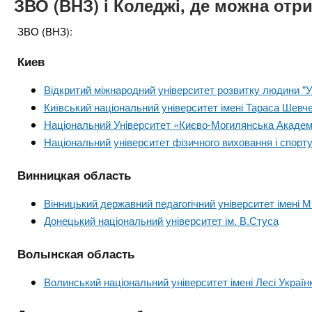
ЗВО (ВНЗ) і Коледжі, де можна отр
ЗВО (ВНЗ):
Киев
Відкритий міжнародний університет розвитку людини "Ук
Київський національний університет імені Тараса Шевч
Національний Університет «Києво-Могилянська Акаде
Національний університет фізичного виховання і спор
Винницкая область
Вінницький державний педагогічний університет імені
Донецький національний університет ім. В.Стуса
Волынская область
Волинський національний університет імені Лесі Україн