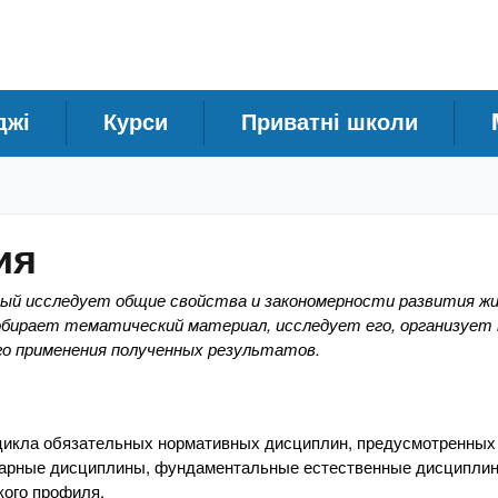
джі
Курси
Приватні школи
ия
рый исследует общие свойства и закономерности развития ж
собирает тематический материал, исследует его, организует
о применения полученных результатов.
икла обязательных нормативных дисциплин, предусмотренных
тарные дисциплины, фундаментальные естественные дисципли
ого профиля.