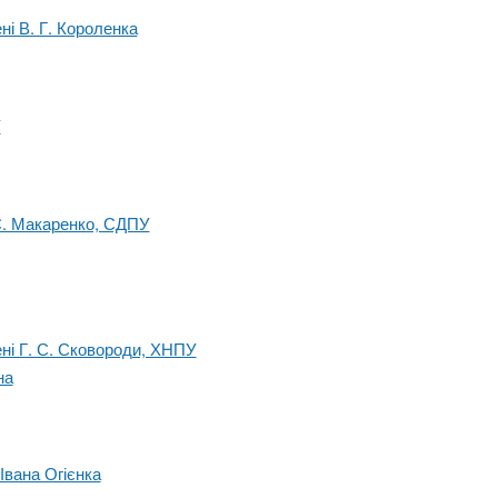
ні В. Г. Короленка
У
.С. Макаренко, СДПУ
ені Г. С. Сковороди, ХНПУ
на
Івана Огієнка