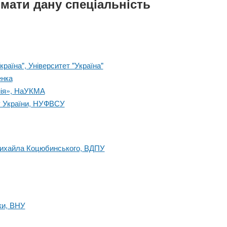
имати дану спеціальність
раїна", Університет "Україна"
енка
мія», НаУКМА
ту України, НУФВСУ
 Михайла Коцюбинського, ВДПУ
ки, ВНУ