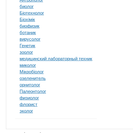
биолог
Біотехнолог
Біохімік
биофизик
ботаник
вирусолог
Генетик
зоолог
медицинский лабораторный техник
миколог
Мікробіолог
озеленитель
орнитолог
Палеонтолог
физиолог
флорист
эколог