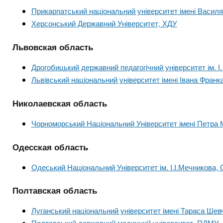
Прикарпатський національний університет імені Васил
Херсонський Державний Університет, ХДУ
Львовская область
Дрогобицький державний педагогічний університет ім. І
Львівський національний університет імені Івана Франк
Николаевская область
Чорноморський Національний Університет імені Петра 
Одесская область
Одеський Національний Університет ім. І.І.Мечникова,
Полтавская область
Луганський національний університет імені Тараса Шев
Полтавський державний медичний університет, ПДМУ