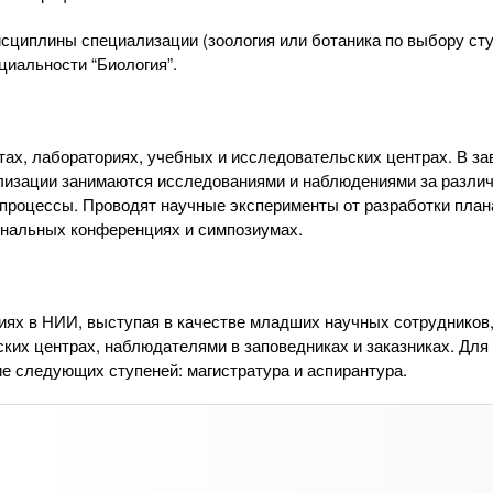
исциплины специализации (зоология или ботаника по выбору сту
иальности “Биология”.
, лабораториях, учебных и исследовательских центрах. В за
лизации занимаются исследованиями и наблюдениями за разли
процессы. Проводят научные эксперименты от разработки план
ональных конференциях и симпозиумах.
х в НИИ, выступая в качестве младших научных сотрудников
ких центрах, наблюдателями в заповедниках и заказниках. Для
е следующих ступеней: магистратура и аспирантура.