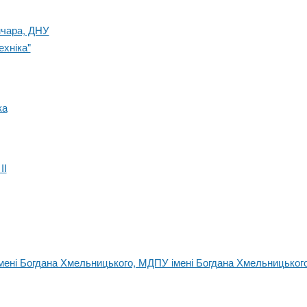
нчара, ДНУ
ехніка"
ка
ІІ
імені Богдана Хмельницького, МДПУ імені Богдана Хмельницьког