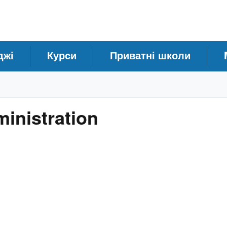
джі
Курси
Приватні школи
inistration