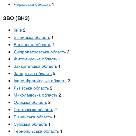
n
MBA
е
и
Черкаська область
1
р
х
t
і
ЗВО (ВНЗ)
Онлайн курси
а
з
л
а
s
Київ
2
у
Вінницька область
1
к
За кордоном
Волинська область
1
.
л
Дніпропетровська область
3
а
Житомирська область
1
i
д
Закарпатська область
1
і
Запорізька область
5
n
в
Івано-Франківська область
2
Львівська область
2
Миколаївська область
2
f
Одеська область
2
Полтавська область
2
o
Рівненська область
1
Сумська область
1
Тернопільська область
1