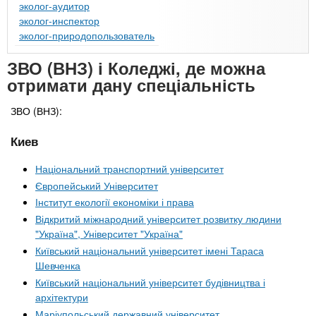
эколог-аудитор
эколог-инспектор
эколог-природопользователь
ЗВО (ВНЗ) і Коледжі, де можна
отримати дану спеціальність
ЗВО (ВНЗ):
Киев
Національний транспортний університет
Європейський Університет
Інститут екології економіки і права
Відкритий міжнародний університет розвитку людини
"Україна", Університет "Україна"
Київський національний університет імені Тараса
Шевченка
Київський національний університет будівництва і
архітектури
Маріупольський державний університет