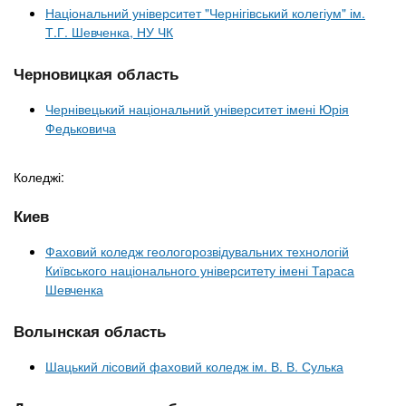
Національний університет "Чернігівський колегіум" ім.
Т.Г. Шевченка, НУ ЧК
Черновицкая область
Чернівецький національний університет імені Юрія
Федьковича
Коледжі:
Киев
Фаховий коледж геологорозвідувальних технологій
Київського національного університету імені Тараса
Шевченка
Волынская область
Шацький лісовий фаховий коледж ім. В. В. Сулька