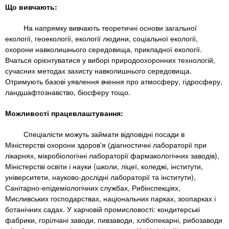
n
MBA
е
и
Що вивчають:
р
х
t
і
На напрямку вивчають теоретичні основи загальної
Онлайн курси
а
з
екології, геоекології, екології людини, соціальної екології,
л
а
s
охорони навколишнього середовища, прикладної екології.
у
Вчаться орієнтуватися у виборі природоохоронних технологій,
к
За кордоном
сучасних методах захисту навколишнього середовища.
.
л
Отримують базові уявлення вчення про атмосферу, гідросферу,
а
ландшафтознавство, біосферу тощо.
i
д
Можливості працевлаштування:
і
n
Спеціалісти можуть займати відповідні посади в
в
Міністерстві охорони здоров'я (діагностичні лабораторії при
лікарнях, мікробіологічні лабораторії фармакологічних заводів),
f
Міністерстві освіти і науки (школи, ліцеї, коледжі, інститути,
університети, науково-дослідні лабораторії та інститути),
Санітарно-епідеміологічних службах, Рибінспекціях,
o
Мисливських господарствах, національних парках, зоопарках і
ботанічних садах. У харчовій промисловості: кондитерські
фабрики, горілчані заводи, пивзаводи, хлібопекарні, рибозаводи