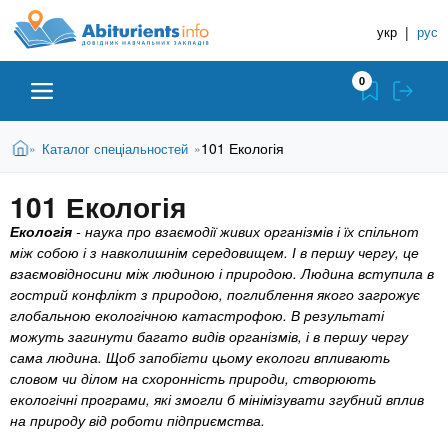
A
П
Д
е
укр
|
рус
о
b
р
в
е
0
й
і
i
т
д
и
В
Абітурієнту
Головна
101 Екологія
Каталог спеціальностей
»
»
н
д
t
и
о
и
є
101 Екологія
о
ЗВО (ВНЗ)
т
к
u
с
у
Екологія
- наука про взаємодії живих організмів і їх спільнот
Н
н
т
між собою і з навколишнім середовищем. І в першу чергу,
це
о
а
Коледжі
r
взаємовідносини між людиною і природою. Людина вступи
ла
в
в
в
гострий конфлікт з природою, поглиблення якого загрожує
н
глобальною екологічною катастрофою. В результаті
ч
i
о
Курси
можуть загинути багато видів організмів, і в першу чергу
г
а
сама людина. Щоб запобігти цьому екологи впливають
о
л
словом чи ділом на схоронність природи, створюють
e
м
Приватні школи
екологічні програми, які змогли б мінімізувати згубний вплив
ь
а
на природу від роботи підприємства.
т
н