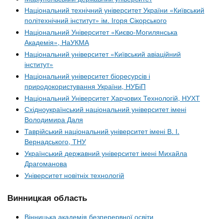
Національний технічний університет України «Київський
політехнічний інститут» ім. Ігоря Сікорського
Національний Університет «Києво-Могилянська
Академія», НаУКМА
Національний університет «Київський авіаційний
інститут»
Національний університет біоресурсів і
природокористування України, НУБіП
Національний Університет Харчових Технологій, НУХТ
Східноукраїнський національний університет імені
Володимира Даля
Таврійський національний університет імені В. І.
Вернадського, ТНУ
Український державний університет імені Михайла
Драгоманова
Університет новітніх технологій
Винницкая область
Вінницька академія безперервної освіти