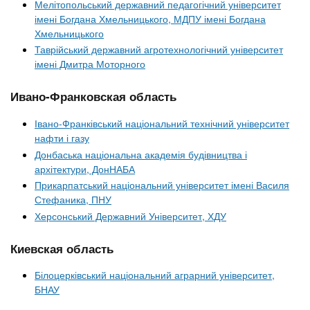
Мелітопольський державний педагогічний університет
імені Богдана Хмельницького, МДПУ імені Богдана
Хмельницького
Таврійський державний агротехнологічний університет
імені Дмитра Моторного
Ивано-Франковская область
Івано-Франківський національний технічний університет
нафти і газу
Донбаська національна академія будівництва і
архітектури, ДонНАБА
Прикарпатський національний університет імені Василя
Стефаника, ПНУ
Херсонський Державний Університет, ХДУ
Киевская область
Білоцерківський національний аграрний університет,
БНАУ