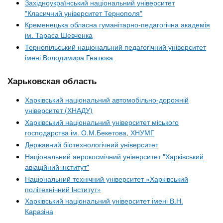
Західноукраїнський національний університет
"Класичний університет Тернополя"
Кременецька обласна гуманітарно-педагогічна академія
ім. Тараса Шевченка
Тернопільський національний педагогічний університет
імені Володимира Гнатюка
Харьковская область
Харківський національний автомобільно-дорожній
університет (ХНАДУ)
Харківський національний університет міського
господарства ім. О.М.Бекетова, ХНУМГ
Державний біотехнологічний університет
Національний аерокосмічний університет "Харківський
авіаційний інститут"
Національний технічний університет «Харківський
політехнічний iнститут»
Харківський національний університет імені В.Н.
Каразіна