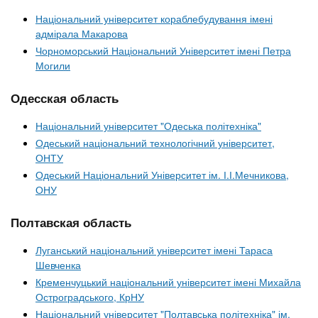
Національний університет кораблебудування імені
адмірала Макарова
Чорноморський Національний Університет імені Петра
Могили
Одесская область
Національний університет "Одеська політехніка"
Одеський національний технологічний університет,
ОНТУ
Одеський Національний Університет ім. І.І.Мечникова,
ОНУ
Полтавская область
Луганський національний університет імені Тараса
Шевченка
Кременчуцький національний університет імені Михайла
Остроградського, КрНУ
Національний університет "Полтавська політехніка" ім.