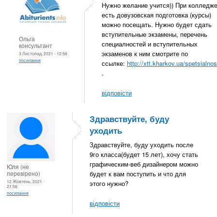
Нужно желание учится)) При колледж
есть довузовская подготовка (курсы)
можно посещать. Нужно будет сдать
вступительные экзамены, перечень
Ольга
специалностей и вступительных
консультант
экзаменов к ним смотрите по
3 Листопад, 2021 - 12:56
посилання
ссылке:
http://xtt.kharkov.ua/spetsialnos
.
відповісти
Здравствуйте, буду
уходить
Здравствуйте, буду уходить после
9го класса(будет 15 лет), хочу стать
графическим-веб дизайнером можно
Юля (не
перевірено)
будет к вам поступить и что для
12 Жовтень, 2021 -
этого нужно?
21:56
посилання
відповісти