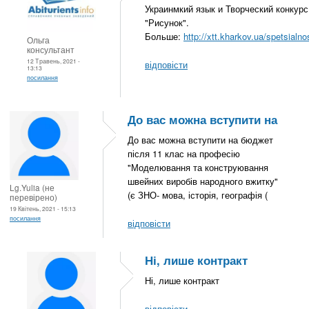
Украинмкий язык и Творческий конкурс
"Рисунок".
Больше:
http://xtt.kharkov.ua/spetsialnos
Ольга
консультант
12 Травень, 2021 -
відповісти
13:13
посилання
До вас можна вступити на
До вас можна вступити на бюджет
після 11 клас на професію
"Моделювання та конструювання
швейних виробів народного вжитку"
Lg.Yulia (не
(є ЗНО- мова, історія, географія (
перевірено)
19 Квітень, 2021 - 15:13
посилання
відповісти
Ні, лише контракт
Ні, лише контракт
відповісти