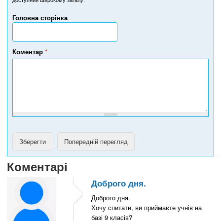
е
р
Головна сторінка
т
е
л
е
Коментар
*
ф
о
н
у
Коментарі
Доброго дня.
Доброго дня.
Хочу спитати, ви приймаєте учнів на
базі 9 класів?