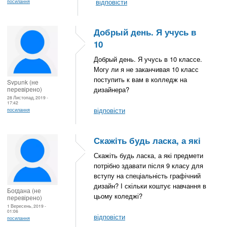
відповісти
посилання
Добрый день. Я учусь в
10
Добрый день. Я учусь в 10 классе.
Могу ли я не заканчивая 10 класс
поступить к вам в колледж на
Svpunk (не
перевірено)
дизайнера?
28 Листопад, 2019 -
17:42
відповісти
посилання
Скажіть будь ласка, а які
Скажіть будь ласка, а які предмети
потрібно здавати після 9 класу для
вступу на спеціальність графічний
дизайн? І скільки коштує навчання в
Богдана (не
цьому коледжі?
перевірено)
1 Вересень, 2019 -
01:06
відповісти
посилання