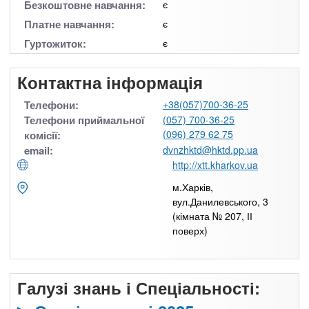
Безкоштовне навчання:
є
Платне навчання:
є
Гуртожиток:
є
Контактна інформація
Телефони:
+38(057)700-36-25
Телефони приймальної
(057) 700-36-25
(096) 279 62 75
комісії:
email:
dvnzhktd@hktd.pp.ua
http://xtt.kharkov.ua
м.Харків,
вул.Данилевського, 3
(кімната № 207, ІІ
поверх)
Галузі знань і Спеціальності: