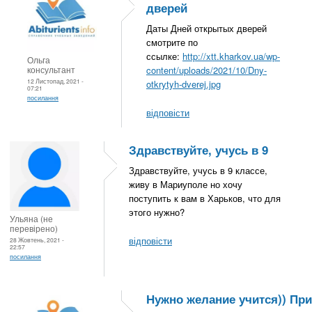
дверей
Даты Дней открытых дверей
смотрите по
ссылке:
http://xtt.kharkov.ua/wp-
Ольга
консультант
content/uploads/2021/10/Dny-
12 Листопад, 2021 -
otkrytyh-dverej.jpg
07:21
посилання
відповісти
Здравствуйте, учусь в 9
Здравствуйте, учусь в 9 классе,
живу в Мариуполе но хочу
поступить к вам в Харьков, что для
этого нужно?
Ульяна (не
перевірено)
відповісти
28 Жовтень, 2021 -
22:57
посилання
Нужно желание учится)) При