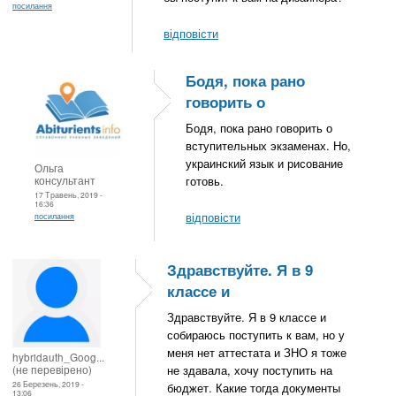
посилання
відповісти
Бодя, пока рано
говорить о
Бодя, пока рано говорить о
вступительных экзаменах. Но,
украинский язык и рисование
Ольга
консультант
готовь.
17 Травень, 2019 -
16:36
відповісти
посилання
Здравствуйте. Я в 9
классе и
Здравствуйте. Я в 9 классе и
собираюсь поступить к вам, но у
меня нет аттестата и ЗНО я тоже
hybridauth_Goog...
(не перевірено)
не здавала, хочу поступить на
26 Березень, 2019 -
бюджет. Какие тогда документы
13:06