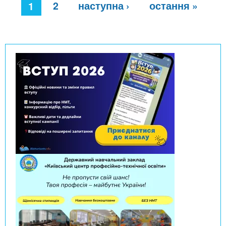
С
2
наступна ›
остання »
1
т
о
р
і
н
к
и