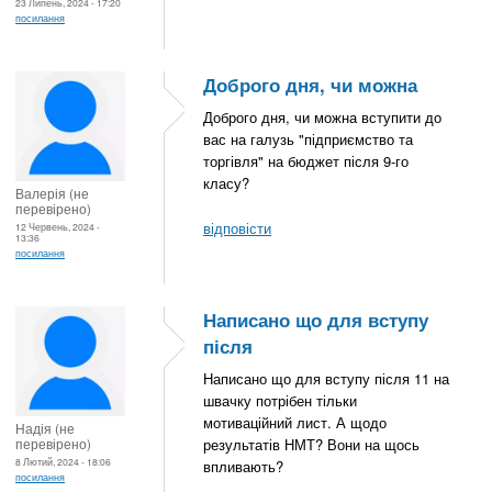
23 Липень, 2024 - 17:20
посилання
Доброго дня, чи можна
Доброго дня, чи можна вступити до
вас на галузь "підприємство та
торгівля" на бюджет після 9-го
класу?
Валерія (не
перевірено)
відповісти
12 Червень, 2024 -
13:36
посилання
Написано що для вступу
після
Написано що для вступу після 11 на
швачку потрібен тільки
мотиваційний лист. А щодо
Надія (не
перевірено)
результатів НМТ? Вони на щось
8 Лютий, 2024 - 18:06
впливають?
посилання