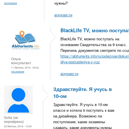
нужны?
посилання
відповісти
BlackLife TV, можно поступа
BlackLife TV, можно поступать на
основании Свидетельства за 9 класс.
Перечень документов смотрите по ссы
https://abiturients.info/ru/poleznoe/doku
Ольга
dlya-postupleniya-v-vuz
консультант
11 Квітень, 2019 - 09:42
посилання
відповісти
Здравствуйте. Я учусь в
10-ом
Здравствуйте. Я учусь в 10-ом
классе и хотела б поступить к вам
на дизайнера. Возможно ли
Sofia (не
перевірено)
поступление; какие экзамены
22 Квітень, 2018 - 10:25
сдавать; какие документы нужны