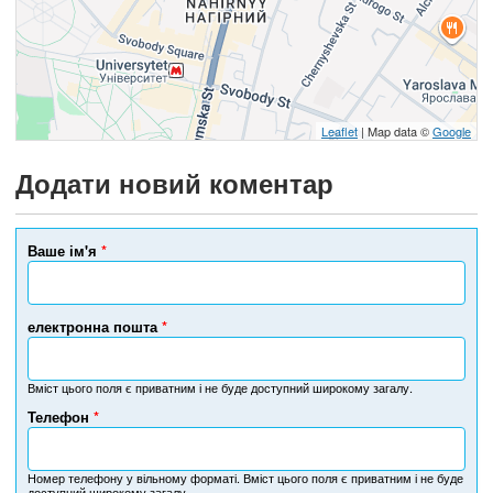
Leaflet
| Map data ©
Google
Додати новий коментар
Ваше ім'я
*
електронна пошта
*
Вміст цього поля є приватним і не буде доступний широкому загалу.
Телефон
*
Н
о
м
Номер телефону у вільному форматі. Вміст цього поля є приватним і не буде
доступний широкому загалу.