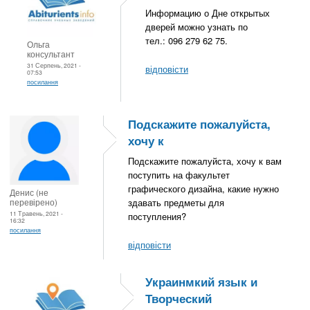
Информацию о Дне открытых
дверей можно узнать по
тел.: 096 279 62 75.
Ольга
консультант
31 Серпень, 2021 -
відповісти
07:53
посилання
Подскажите пожалуйста,
хочу к
Подскажите пожалуйста, хочу к вам
поступить на факультет
графического дизайна, какие нужно
Денис (не
перевірено)
здавать предметы для
11 Травень, 2021 -
поступления?
16:32
посилання
відповісти
Украинмкий язык и
Творческий