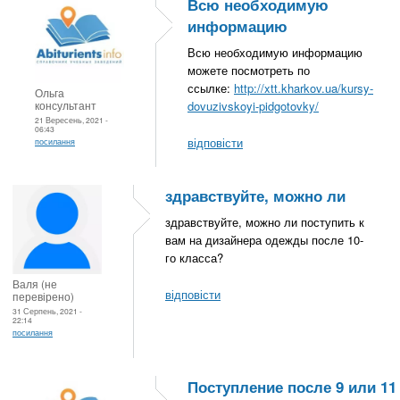
Всю необходимую
информацию
Всю необходимую информацию
можете посмотреть по
ссылке:
http://xtt.kharkov.ua/kursy-
Ольга
консультант
dovuzivskoyi-pidgotovky/
21 Вересень, 2021 -
06:43
відповісти
посилання
здравствуйте, можно ли
здравствуйте, можно ли поступить к
вам на дизайнера одежды после 10-
го класса?
Валя (не
відповісти
перевірено)
31 Серпень, 2021 -
22:14
посилання
Поступление после 9 или 11