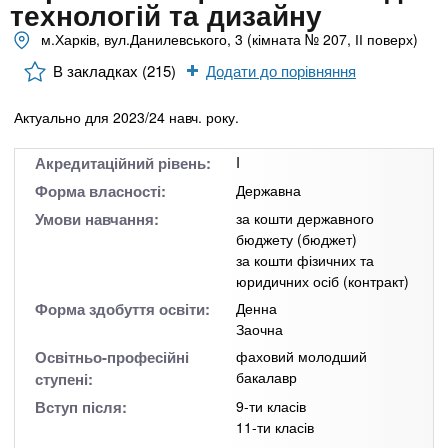
n
MBA
е
технологій та дизайну
и
р
м.Харків, вул.Данилевського, 3 (кімната № 207, ІІ поверх)
х
t
і
Онлайн курси
а
з
В закладках (215)
Додати до порівняння
л
а
s
у
Актуально для 2023/24 навч. року.
к
За кордоном
.
л
Акредитаційний рівень:
I
а
Форма власності:
Державна
i
д
Умови навчання:
за кошти державного
і
бюджету (бюджет)
за кошти фізичних та
n
в
юридичних осіб (контракт)
Форма здобуття освіти:
Денна
f
Заочна
Освітньо-професійні
фаховий молодший
o
бакалавр
ступені:
Вступ після:
9-ти класів
11-ти класів