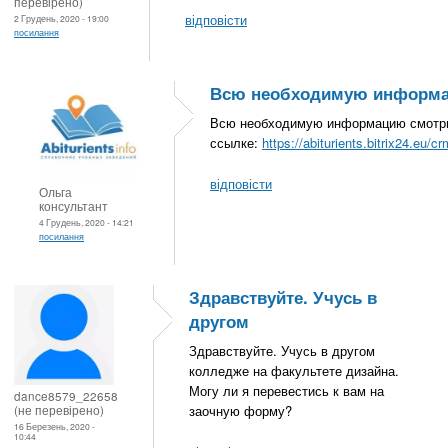
перевірено)
відповісти
2 Грудень, 2020 - 19:00
посилання
Всю необходимую информ
Всю необходимую информацию смотри
ссылке:
https://abiturients.bitrix24.eu/
відповісти
Ольга
консультант
4 Грудень, 2020 - 14:21
посилання
Здравствуйте. Учусь в
другом
Здравствуйте. Учусь в другом
колледже на факультете дизайна.
Могу ли я перевестись к вам на
dance8579_22658
(не перевірено)
заочную форму?
16 Березень, 2020 -
10:44