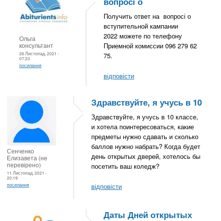
вопросі о
Получить ответ на вопросі о
вступительной кампании
2022 можете по телефону
Ольга
консультант
Приемной комиссии 096 279 62
26 Листопад, 2021 -
75.
07:23
посилання
відповісти
Здравствуйте, я учусь в 10
Здравствуйте, я учусь в 10 классе,
и хотела поинтересоваться, какие
предметы нужно сдавать и сколько
баллов нужно набрать? Когда будет
Сенченко
день открытых дверей, хотелось бы
Елизавета (не
перевірено)
посетить ваш коледж?
11 Листопад, 2021 -
20:19
посилання
відповісти
Даты Дней открытых