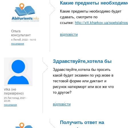
Какие предметы необходим
Какие предметы необходимо будет
сдавать, смотрите по
ссылке:
http://xtt.kharkov.ua/spetsialnos
Ольга
відповісти
консультант
4 Лютий, 2022 - 14:10
посилання
Здравствуйте,хотела бы
Здравствуйте,хотела бы просить
какой будет экзамен по укр.мове в
тестовой форме или диктант и
рисунок натюрморт или все же что
vika (не
то другое?
перевірено)
25 Листопад, 2021 -
22:35
відповісти
посилання
Получить ответ на