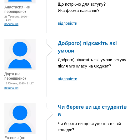
Що потрібно для вступу?
Анастасия (не
Яка форма навчання?
перевірено)
26 Травень, 2026 -
16:04
відповісти
посилання
Доброго) підкажіть які
умови
Доброго) підкажіть які умови вступу
після 9го класу на бюджет?
Дар'я (не
перевірено)
відповісти
12 Січень, 2025 - 21:37
посилання
Чи берете ви ще студентів
в
Чи берете ви ще студентів в свій
коледж?
Евгения (не