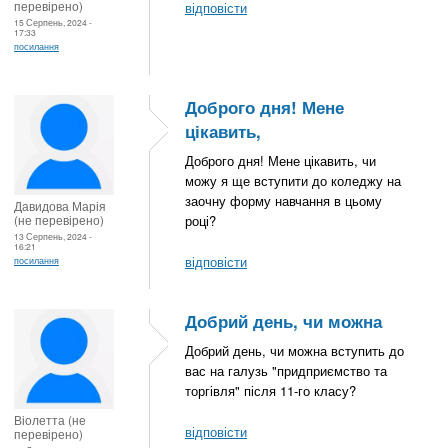
перевірено)
відповісти
15 Серпень, 2024 -
17:33
посилання
Доброго дня! Мене
цікавить,
Доброго дня! Мене цікавить, чи
можу я ще вступити до коледжу на
заочну форму навчання в цьому
Давидова Марія
(не перевірено)
році?
13 Серпень, 2024 -
16:21
відповісти
посилання
Добрий день, чи можна
Добрий день, чи можна вступить до
вас на галузь "придприємство та
торгівля" після 11-го класу?
Віолетта (не
відповісти
перевірено)