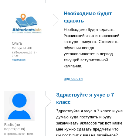
Необходимо будет
сдавать
Необходимо будет сдавать
Украинский язык и творческий
конкурс - рисунок. Стоимость
Ольга
консультант
обучения всегда
13 Вересень, 2019 -
устанавливается в период
07:36
текущей вступительной
посилання
кампании.
відповісти
Здраствуйте я учус в 7
класс
Здраствуйте я учус в 7 класс и уже
думаю куда поступать и буду
заканчивать 9классов так вот какие
Bodis (не
перевірено)
мне нужно сдавать предметы что
8 Травень, 2019 - 18:04
бы поступит к вам на дизайнера?