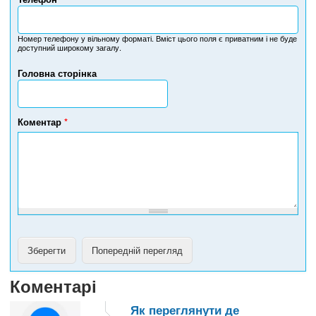
Н
о
м
Номер телефону у вільному форматі. Вміст цього поля є приватним і не буде
доступний широкому загалу.
е
р
Головна сторінка
т
е
л
е
Коментар
*
ф
о
н
у
Коментарі
Як переглянути де