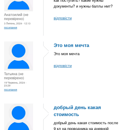
как поступить? какие нужны
документы? и нужны баллы нмт?
Анатоилий (не
відповісти
перевірено)
3 Липень, 2024 - 12:13
посилання
Это моя мечта
Это моя мечта
відповісти
Татьяна (не
перевірено)
19 Червень, 2024 -
23:29
посилання
добрый день какая
стоимость
добрый день какая стоимость после
9 кл на проводника на дневной