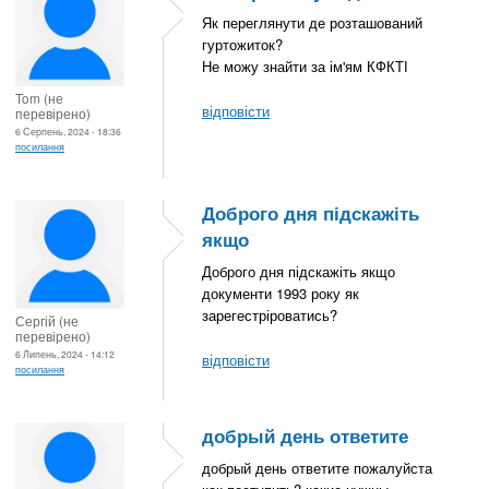
Як переглянути де розташований
гуртожиток?
Не можу знайти за ім'ям КФКТІ
Tom (не
відповісти
перевірено)
6 Серпень, 2024 - 18:36
посилання
Доброго дня підскажіть
якщо
Доброго дня підскажіть якщо
документи 1993 року як
зарегестріроватись?
Сергій (не
перевірено)
6 Липень, 2024 - 14:12
відповісти
посилання
добрый день ответите
добрый день ответите пожалуйста