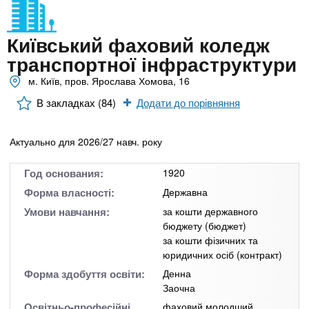
n
MBA
е
и
р
х
t
і
Київський фаховий коледж
Онлайн курси
а
з
транспортної інфраструктури
л
а
s
у
м. Київ, пров. Ярослава Хомова, 16
к
За кордоном
В закладках (84)
Додати до порівняння
.
л
а
Актуально для 2026/27 навч. року
i
д
і
Год основания:
1920
n
в
Форма власності:
Державна
Умови навчання:
за кошти державного
f
бюджету (бюджет)
за кошти фізичних та
юридичних осіб (контракт)
o
Форма здобуття освіти:
Денна
Заочна
Освітньо-професійні
фаховий молодший