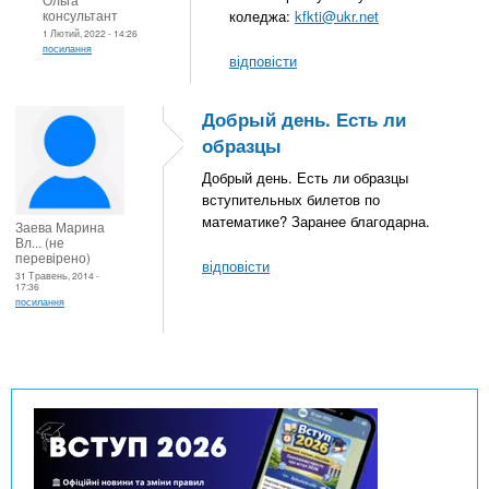
консультант
коледжа:
kfkti@ukr.net
1 Лютий, 2022 - 14:26
посилання
відповісти
Добрый день. Есть ли
образцы
Добрый день. Есть ли образцы
вступительных билетов по
математике? Заранее благодарна.
Заева Марина
Вл... (не
перевірено)
відповісти
31 Травень, 2014 -
17:36
посилання