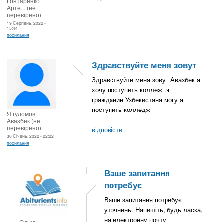
Гонтаренко
Арте... (не
перевірено)
19 Серпень, 2022 -
15:44
посилання
Здравствуйте меня зовут
Здравствуйте меня зовут Авазбек я
хочу поступить коллеж .я
гражданин Узбекистана могу я
поступить колледж
Я гуломов
Авазбек (не
перевірено)
відповісти
30 Січень, 2022 - 22:22
посилання
Ваше запитання
потребує
Ваше запитання потребує
уточнень. Напишіть, будь ласка,
на електронну почту
Ольга