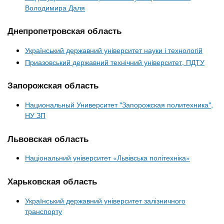
n
MBA
е
и
Володимира Даля
р
х
t
і
Днепропетровская область
Онлайн курси
а
з
л
а
s
Український державний університет науки і технологій
у
к
За кордоном
Приазовський державний технічний університет, ПДТУ
.
л
Запорожская область
а
i
д
Национальный Университет "Запорожская политехника",
НУ ЗП
і
n
в
Львовская область
Національний університет «Львівська політехніка»
f
Харьковская область
o
Український державний університет залізничного
транспорту