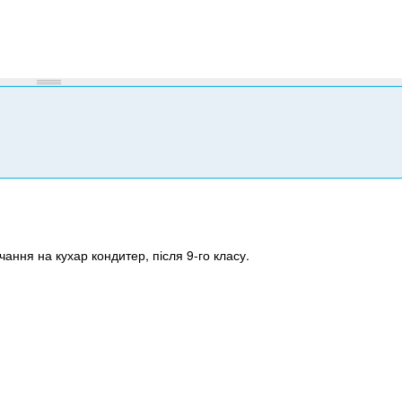
о
н
у
вчання на кухар кондитер, після 9-го класу.