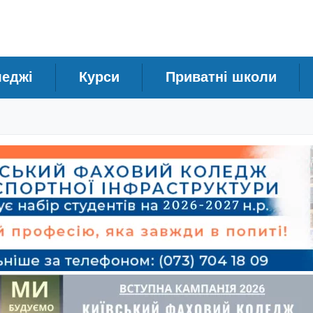
леджі
Курси
Приватні школи