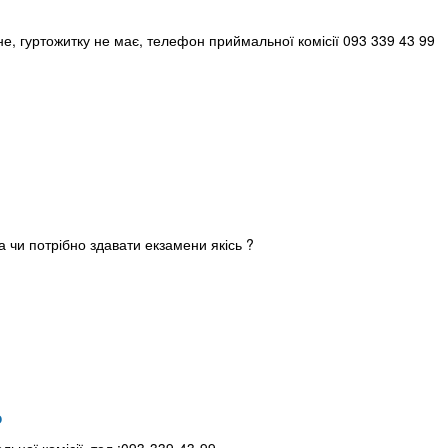
е, гуртожитку не має, телефон приймальної комісії 093 339 43 99
а чи потрібно здавати екзамени якісь ?
о
льної комісії, тел.:093-339-43-99