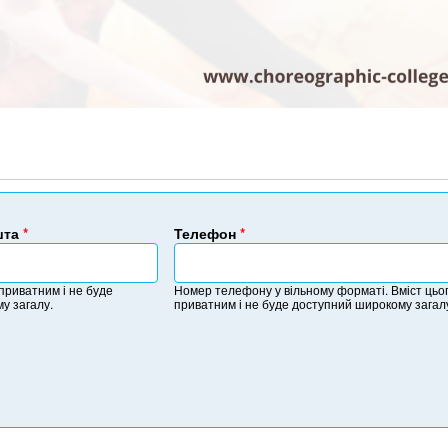
шта
*
Телефон
*
Н
о
 приватним і не буде
Номер телефону у вільному форматі. Вміст цьог
м
у загалу.
приватним і не буде доступний широкому загал
е
р
т
е
л
е
ф