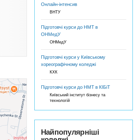
Онлайн-інтенсив
ВНТУ
Підготовчі курси до НМТ в
ОНМедУ
ОНМедУ
Підготовчі курси у Київському
хореографічному коледжі
КХК
Підготовчі курси до НМТ в КІБіТ
Київський інститут бізнесу та
технологій
Найпопулярніші
коледжі