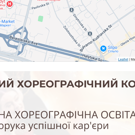
Leaflet
| Ma