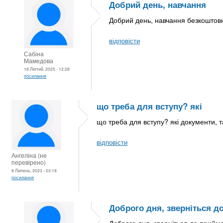
Добрий день, навчання
Добрий день, навчання безкоштовн
відповісти
Сабіна
Мамедова
18 Лютий, 2025 - 12:28
посилання
що треба для вступу? які
що треба для вступу? які документи, т
відповісти
Ангеліна (не
перевірено)
8 Липень, 2023 - 03:18
посилання
Доброго дня, зверніться д
Доброго дня, зверніться до прийма