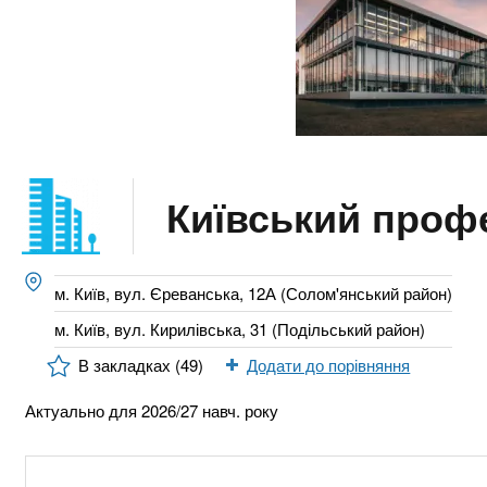
n
т
и
е
х
t
р
з
і
а
а
s
л
к
у
л
.
а
Київський профе
д
i
і
в
n
м. Київ, вул. Єреванська, 12А (Солом'янський район)
м. Київ, вул. Кирилівська, 31 (Подільський район)
f
В закладках (49)
Додати до порівняння
o
Актуально для 2026/27 навч. року