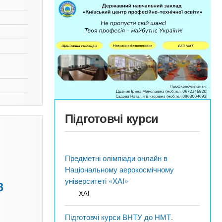
Підготовчі курси
Предметні олімпіади онлайн в
Національному аерокосмічному
університеті «ХАІ»
3
ХАІ
Підготовчі курси ВНТУ до НМТ.