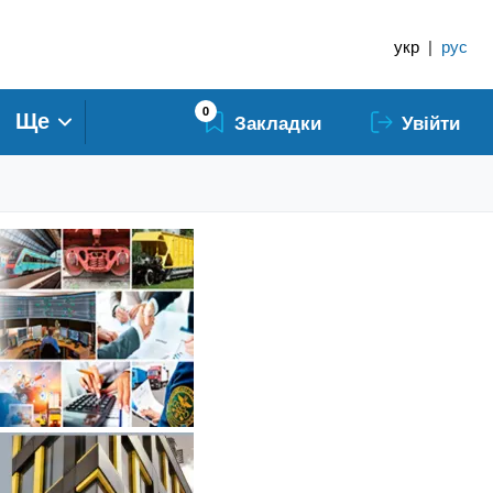
укр
|
рус
0
Ще
Закладки
Увійти