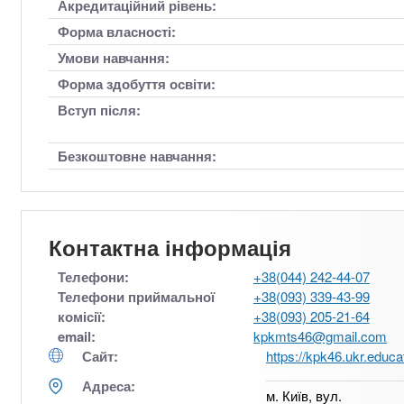
Акредитаційний рівень:
Форма власності:
Умови навчання:
Форма здобуття освіти:
Вступ після:
Безкоштовне навчання:
Контактна інформація
Телефони:
+38(044) 242-44-07
Телефони приймальної
+38(093) 339-43-99
комісії:
+38(093) 205-21-64
email:
kpkmts46@gmail.com
Сайт:
https://kpk46.ukr.educa
Адреса:
м. Київ, вул.