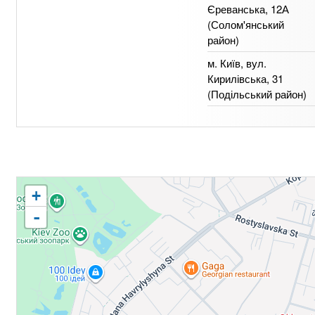
Єреванська, 12А
(Солом'янський
район)
м. Київ, вул.
Кирилівська, 31
(Подільський район)
+
-