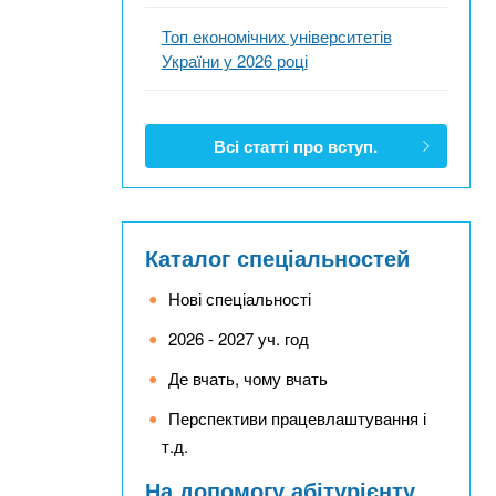
Топ економічних університетів
України у 2026 році
Всі статті про вступ.
Каталог спеціальностей
Нові спеціальності
2026 - 2027 уч. год
Де вчать, чому вчать
Перспективи працевлаштування і
т.д.
На допомогу абітурієнту