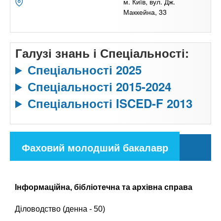
м. Київ, вул. Дж.
Маккейна, 33
Галузі знань і Спеціальності:
Спеціальності 2025
Спеціальності 2015-2024
Спеціальності ISCED-F 2013
С
Фаховий молодший бакалавр
п
(
е
а
ц
и
Інформаційна, бібліотечна та архівна справа
к
а
т
Діловодство (денна - 50)
л