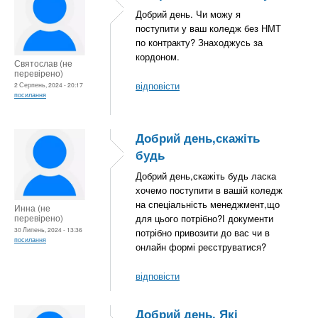
Добрий день. Чи можу я
поступити у ваш коледж без НМТ
по контракту? Знаходжусь за
кордоном.
Святослав (не
перевірено)
відповісти
2 Серпень, 2024 - 20:17
посилання
Добрий день,скажіть
будь
Добрий день,скажіть будь ласка
хочемо поступити в вашій коледж
на спеціальність менеджмент,що
Инна (не
перевірено)
для цього потрібно?І документи
30 Липень, 2024 - 13:36
потрібно привозити до вас чи в
посилання
онлайн формі реєструватися?
відповісти
Добрий день. Які