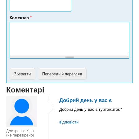
е
л
е
Коментар
*
ф
о
н
у
Коментарі
Добрий день у вас є
Добрий день у вас є гуртожиток?
відповісти
Дмитренко Кіра
(не перевірено)