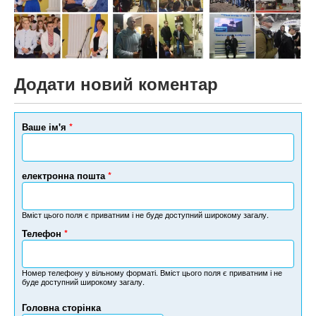
Додати новий коментар
Ваше ім'я
*
електронна пошта
*
Вміст цього поля є приватним і не буде доступний широкому загалу.
Телефон
*
Н
о
м
Номер телефону у вільному форматі. Вміст цього поля є приватним і не
буде доступний широкому загалу.
е
р
Головна сторінка
т