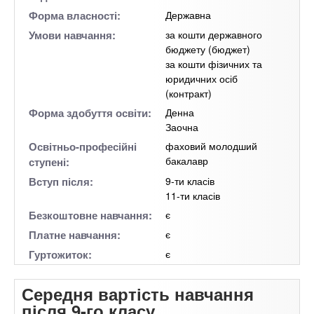
Форма власності:
Державна
Умови навчання:
за кошти державного
бюджету (бюджет)
за кошти фізичних та
юридичних осіб
(контракт)
Форма здобуття освіти:
Денна
Заочна
Освітньо-професійні
фаховий молодший
бакалавр
ступені:
Вступ після:
9-ти класів
11-ти класів
Безкоштовне навчання:
є
Платне навчання:
є
Гуртожиток:
є
Середня вартість навчання
після 9-го класу