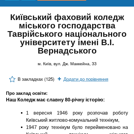
n
е
Онлайн курси
и
р
х
t
і
Київський фаховий коледж
а
з
За кордоном
міського господарства
л
а
s
Таврійського національного
у
к
університету імені В.І.
.
л
Вернадського
а
i
д
м. Київ, вул. Дж. Маккейна, 33
і
n
в
В закладках (125)
Додати до порівняння
Про заклад освіти:
f
Наш Коледж має славну 80-річну історію:
o
1 вересня 1946 року розпочав роботу
Київський житлово-комунальний технікум,
1947 року технікум було перейменовано на