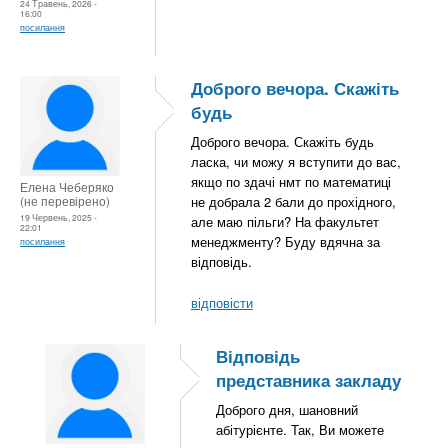
24 Травень, 2026 -
16:00
посилання
Доброго вечора. Скажіть
будь
Доброго вечора. Скажіть будь
ласка, чи можу я вступити до вас,
якщо по здачі нмт по математиці
Елена Чеберяко
(не перевірено)
не добрала 2 бали до прохідного,
19 Червень, 2025 -
але маю пільги? На факультет
22:01
менеджменту? Буду вдячна за
посилання
відповідь.
відповісти
Відповідь
представника закладу
Доброго дня, шановний
абітурієнте. Так, Ви можете