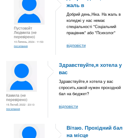
жаль в
Добрий день,Ніка. На жаль в
коледжі у нас немає
спеціальності "Соціальний
Пустовойт
Людмила (не
працівник" або "Психолог"
перевірено)
10 Липень, 2024 - 11:53
відповісти
посилання
Здравствуйте,я хотела у
вас
Здравствуйте,я хотела у вас
спросить,какой нужен проходной
бал на бюджет?
Камила (не
перевірено)
15 Лютий, 2022 - 23:13
відповісти
посилання
Вітаю. Прохідний бал
на місце