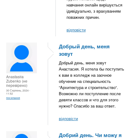
навчання онлайн вирішується
ідивідуально, з врахуванням
поважних причин.
відповісти
Добрый день, меня
зовут
Добрый день, меня зовут
Анастасия. Я хотела бы поступить
к вам в колледж на заочное
Anastasiia
Zubenko (не
обучение на специальность
перевірено)
“Aрхитектура и строительство“.
30 Серпень, 2024 -
Bозможно ли поступление после
11:52
посилання
девяти классов и что для этого
нужно? Cпасибо за ваш ответ.
відповісти
Добрий день. Чи можу я