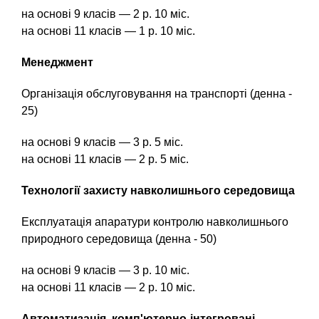
и
ь
на основі 9 класів — 2 р. 10 міс.
в
н
на основі 11 класів — 1 р. 10 міс.
о
н
с
а
Менеджмент
т
в
и
Організація обслуговування на транспорті (денна -
к
и
25)
с
л
т
на основі 9 класів — 3 р. 5 міс.
а
о
на основі 11 класів — 2 р. 5 міс.
д
и
к
м
Технології захисту навколишнього середовища
о
а
Експлуатація апаратури контролю навколишнього
с
)
природного середовища (денна - 50)
т
ь
на основі 9 класів — 3 р. 10 міс.
о
на основі 11 класів — 2 р. 10 міс.
б
у
Автоматизація, комп'ютерно-інтегровані