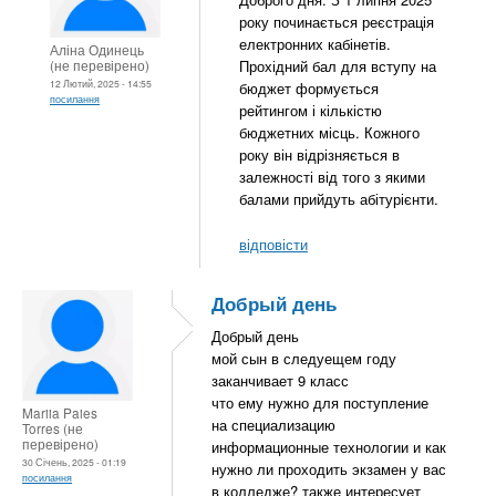
року починається реєстрація
електронних кабінетів.
Аліна Одинець
(не перевірено)
Прохідний бал для вступу на
12 Лютий, 2025 - 14:55
бюджет формується
посилання
рейтингом і кількістю
бюджетних місць. Кожного
року він відрізняється в
залежності від того з якими
балами прийдуть абітурієнти.
відповісти
Добрый день
Добрый день
мой сын в следуещем году
заканчивает 9 класс
что ему нужно для поступление
Mariia Paies
на специализацию
Torres (не
перевірено)
информационные технологии и как
30 Січень, 2025 - 01:19
нужно ли проходить экзамен у вас
посилання
в колледже? также интересует