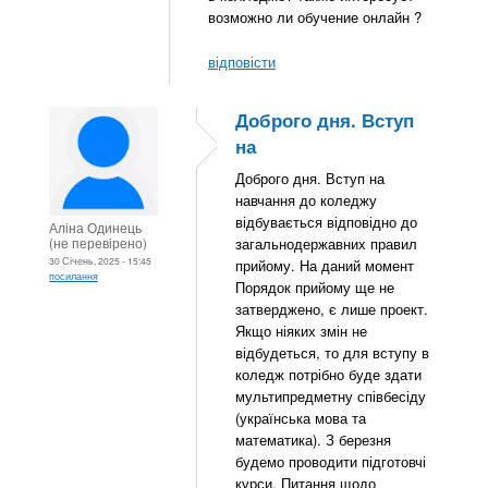
возможно ли обучение онлайн ?
відповісти
Доброго дня. Вступ
на
Доброго дня. Вступ на
навчання до коледжу
відбувається відповідно до
Аліна Одинець
(не перевірено)
загальнодержавних правил
30 Січень, 2025 - 15:45
прийому. На даний момент
посилання
Порядок прийому ще не
затверджено, є лише проект.
Якщо ніяких змін не
відбудеться, то для вступу в
коледж потрібно буде здати
мультипредметну співбесіду
(українська мова та
математика). З березня
будемо проводити підготовчі
курси. Питання щодо