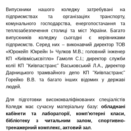
Випускники нашого коледжу затребувані на
підприємствах та організаціях транспорту,
комунального господарства, енергопостачання та
теплозабезпечення столиці та міст України. Багато
випускників коледжу сьогодні є керівниками
підприємств. Серед них – виконавчий директор ТОВ
«Юрокейп Юкрейн І» Чулков М.В.; головний інженер
КП «Київміськсвітло» Гамоля С.І.; директор служби
колії КП "Київпастранс" Васьковський Л.А., директор
Дарницького трамвайного депо КП "Київпастранс"
Горейко В.В. та багато інших відомих у державі
людей.
Для підготовки висококваліфікованих спеціалістів
Коледж має сучасну матеріальну базу:
обладнані
кабінети та лабораторії, комп'ютерні класи,
бібліотеку з читальним залом, спортивно-
тренажерний комплекс, актовий зал
.