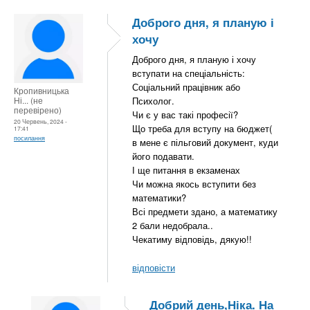
Доброго дня, я планую і
хочу
Доброго дня, я планую і хочу
вступати на спеціальність:
Соціальний працівник або
Кропивницька
Ні... (не
Психолог.
перевірено)
Чи є у вас такі професії?
20 Червень, 2024 -
Що треба для вступу на бюджет(
17:41
посилання
в мене є пільговий документ, куди
його подавати.
І ще питання в екзаменах
Чи можна якось вступити без
математики?
Всі предмети здано, а математику
2 бали недобрала..
Чекатиму відповідь, дякую!!
відповісти
Добрий день,Ніка. На