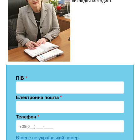
викладач-методист.
ПІБ
*
Електронна пошта
*
Телефон
*
В мене не український номер