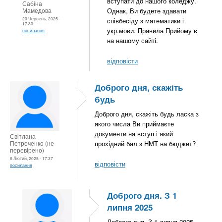
вступати до нашого коледжу.
Сабіна
Мамедова
Однак, Ви будете здавати
20 Червень, 2025 -
співбесіду з математики і
17:30
укр.мови. Правила Прийому є
посилання
на нашому сайті.
відповісти
Доброго дня, скажіть
будь
Доброго дня, скажіть будь ласка з
якого числа Ви приймаєте
документи на вступ і який
Світлана
Петреченко (не
прохідний бал з НМТ на бюджет?
перевірено)
6 Лютий, 2025 - 17:37
відповісти
посилання
Доброго дня. З 1
липня 2025
Доброго дня. З 1 липня 2025