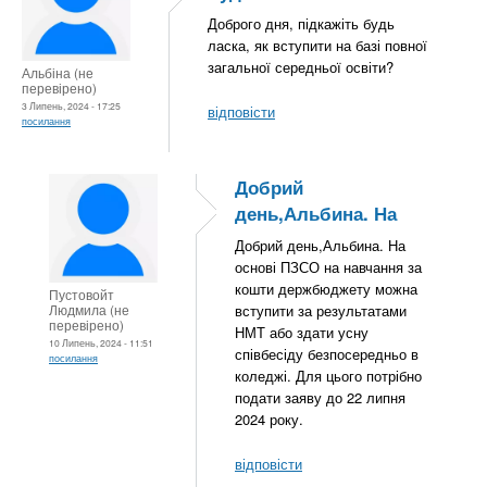
Доброго дня, підкажіть будь
ласка, як вступити на базі повної
загальної середньої освіти?
Альбіна (не
перевірено)
3 Липень, 2024 - 17:25
відповісти
посилання
Добрий
день,Альбина. На
Добрий день,Альбина. На
основі ПЗСО на навчання за
кошти держбюджету можна
Пустовойт
Людмила (не
вступити за результатами
перевірено)
НМТ або здати усну
10 Липень, 2024 - 11:51
співбесіду безпосередньо в
посилання
коледжі. Для цього потрібно
подати заяву до 22 липня
2024 року.
відповісти