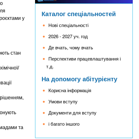
го
для
Каталог спеціальностей
проєктами у
Нові спеціальності
2026 - 2027 уч. год
Де вчать, чому вчать
юють стан
Перспективи працевлаштування і
т.д.
хімічної/
На допомогу абітурієнту
вації
Корисна інформація
 рішенням,
Умови вступу
Документи для вступу
понують
і багато іншого
омадами та