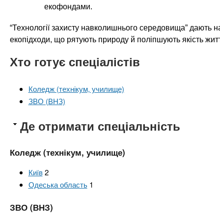
екофондами.
“Технології захисту навколишнього середовища” дають на
екопідходи, що рятують природу й поліпшують якість житт
Хто готує спеціалістів
Коледж (технікум, училище)
ЗВО (ВНЗ)
Де отримати спеціальність
Коледж (технікум, училище)
Київ
2
Одеська область
1
ЗВО (ВНЗ)