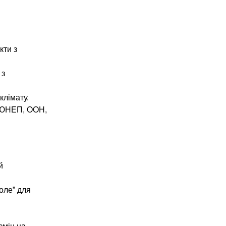
кти з
 з
клімату.
х ЮНЕП, ООН,
й
оле” для