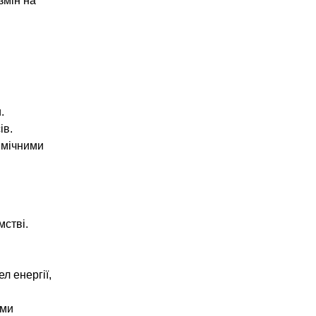
змін на
.
ів.
імічними
мстві.
л енергії,
ими