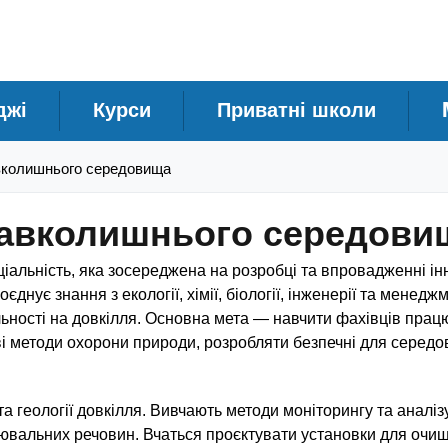
джі
Курси
Приватні школи
авколишнього середовища
 навколишнього середови
іальність, яка зосереджена на розробці та впровадженні ін
нує знання з екології, хімії, біології, інженерії та менедж
льності на довкілля. Основна мета — навчити фахівців прац
і методи охорони природи, розробляти безпечні для серед
 та геології довкілля. Вивчають методи моніторингу та аналіз
днювальних речовин. Вчаться проєктувати установки для очи