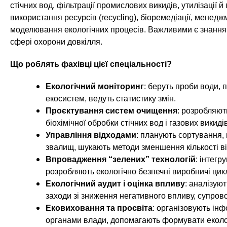
n
т
и
стічних вод, фільтрації промислових викидів, утилізації 
е
х
використання ресурсів (recycling), біоремедіації, менед
t
р
моделювання екологічних процесів. Важливими є знання з
з
і
сфері охорони довкілля.
а
а
s
л
к
Що роблять фахівці цієї спеціальності?
у
л
.
Екологічний моніторинг
: беруть проби води, 
а
екосистем, ведуть статистику змін.
д
i
Проєктування систем очищення
: розробляють
і
біохімічної обробки стічних вод і газових викидів
в
n
Управління відходами
: планують сортування, 
звалищ, шукають методи зменшення кількості ві
f
Впровадження “зелених” технологій
: інтег
розробляють екологічно безпечні виробничі цик
Екологічний аудит і оцінка впливу
: аналізую
o
заходи зі зниження негативного впливу, супров
Ековиховання та просвіта
: організовують інф
органами влади, допомагають формувати еколог