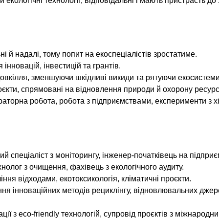
 екологічні технології, відповідальні і мають пристрасть до 
і й надалі, тому попит на екоспеціалістів зростатиме.
інновацій, інвестицій та грантів.
вкілля, зменшуючи шкідливі викиди та рятуючи екосистеми
оєкти, спрямовані на відновлення природи й охорону ресурс
ораторна робота, робота з підприємствами, експерименти з х
ний спеціаліст з моніторингу, інженер-початківець на підприє
нолог з очищення, фахівець з екологічного аудиту.
ління відходами, екотоксикологія, кліматичні проєкти.
ня інноваційних методів рециклінгу, відновлювальних джере
ації з eco-friendly технологій, супровід проєктів з міжнародн