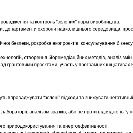
 впровадження та контроль “зелених” норм виробництва.
ли, департаменти охорони навколишнього середовища, проє
гічної безпеки, розробка екопроєктів, консультування бізнесу
ехнологій, створення біоремедіаційних методів, аналіз змін 
 над грантовими проєктами, участь у програмних ініціатива
чуть впроваджувати “зелені” підходи та знижувати негативни
лабораторії, аналізом зразків, або не проти відряджень “у п
ого природокористування та енергоефективності.