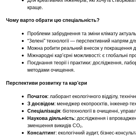
Для креативних інженерів, які хочуть створювати
краще.
Чому варто обрати цю спеціальність?
Проблеми забруднення та зміни клімату актуальн
“Зелені” технології — перспективний напрям для 
Можна робити реальний внесок у покращення до
Міжнародні кар’єрні можливості: є глобальні пр
Поєднання теорії і практики: дослідження, лаб
методами очищення.
Перспективи розвитку та кар’єри
Початок
: лаборант екологічного відділу, техніч
З досвідом
: менеджер екопроєктів, інженер-тех
Спеціалізація
: біотехнології в очищенні, управ
Наукова діяльність
: дослідження і впроваджен
зменшення викидів CO₂.
Консалтинг
: екологічний аудит, бізнес-консульт