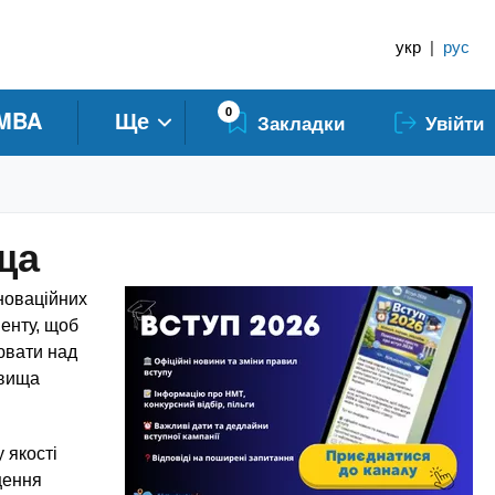
укр
|
рус
0
MBA
Ще
Закладки
Увійти
ща
новаційних
менту, щоб
ювати над
овища
у якості
щення