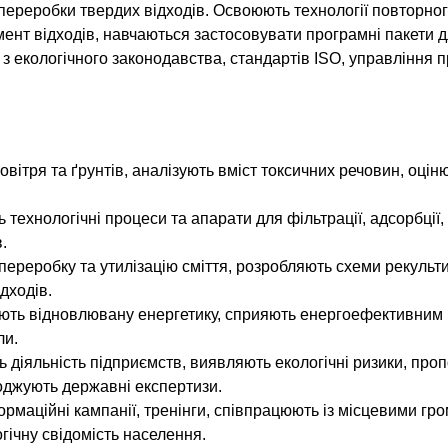
й переробки твердих відходів. Освоюють технології повторно
жмент відходів, навчаються застосовувати програмні пакети 
 екологічного законодавства, стандартів ISO, управління 
повітря та ґрунтів, аналізують вміст токсичних речовин, оцін
 технологічні процеси та апарати для фільтрації, адсорбції, 
.
переробку та утилізацію сміття, розробляють схеми рекульти
дходів.
рують відновлювану енергетику, сприяють енергоефективним
ли.
ть діяльність підприємств, виявляють екологічні ризики, про
оджують державні експертизи.
ормаційні кампанії, тренінги, співпрацюють із місцевими гр
ічну свідомість населення.