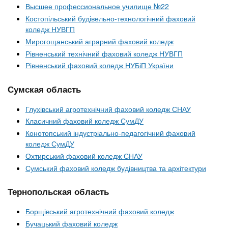
Высшее профессиональное училище №22
Костопільський будівельно-технологічний фаховий
коледж НУВГП
Мирогощанський аграрний фаховий коледж
Рівненський технічний фаховий коледж НУВГП
Рівненський фаховий коледж НУБіП України
Сумская область
Глухівський агротехнічний фаховий коледж СНАУ
Класичний фаховий коледж СумДУ
Конотопський індустріально-педагогічний фаховий
коледж СумДУ
Охтирський фаховий коледж СНАУ
Сумський фаховий коледж будівництва та архітектури
Тернопольская область
Борщівський агротехнічний фаховий коледж
Бучацький фаховий коледж