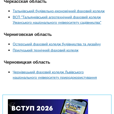
Черкасская область
Тальнівський будівельно-економічний фаховий коледж
ВСП "Тальянківський агротехнічний фаховий коледж
Уманського національного університету садівництва"
Черниговская область
Остерський фаховий коледж будівництва та дизайну
Прилуцький технічний фаховий коледж
Черновицкая область
Чернівецький фаховий коледж Львівського
національного університету природокористування