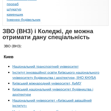
прораб
штукатур
каменщик
Інженер-будівельник
ЗВО (ВНЗ) і Коледжі, де можна
отримати дану спеціальність
ЗВО (ВНЗ):
Киев
Національний транспортний університет
Інститут інноваційної освіти Київського національного
університету будівництва і архітектури, ІІНО КНУБА
Київський міжнародний університет, КиМУ
Київський національний університет будівництва і
архітектури
Національний університет «Київський авіаційний
інститут»