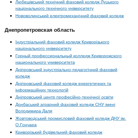
Любешівський технічний фаховий коледж Луцького
національного технічного університету
Нововолинський електромеханічний фаховий коледж
Днепропетровская область
Індустріальний фаховий коледж Криворізького
національного університету
Горный профессиональный колледж Криворожского
национального университета
Дніпровський індустріально-педагогічний фаховий
коледж
Дніпровський фаховий коледж енергетичних та
інформаційних технологій
Дніпровський центр професійно-технічної освіти
Донбаський аграрний фаховий коледж СНУ імені
Володимира Даля
Жовтоводський промисловий фаховий коледж ДНУ ім.
О.Гончара
Криворізький будівельний фаховий коледж