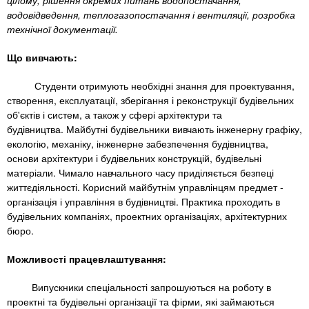
n
цілому, рішення окремих питань водопостачання,
MBA
е
и
водовідведення, теплогазопостачання і вентиляції, розробка
р
х
t
технічної документації.
і
Онлайн курси
а
з
Що вивчають:
л
а
s
у
к
За кордоном
Студенти отримують необхідні знання для проектування,
створення, експлуатації, зберігання і реконструкції будівельних
.
л
об'єктів і систем, а також у сфері архітектури та
а
будівництва. Майбутні будівельники вивчають інженерну графіку,
i
д
екологію, механіку, інженерне забезпечення будівництва,
основи архітектури і будівельних конструкцій, будівельні
і
матеріали. Чимало навчального часу приділяється безпеці
n
в
життєдіяльності. Корисний майбутнім управлінцям предмет -
організація і управління в будівництві. Практика проходить в
будівельних компаніях, проектних організаціях, архітектурних
f
бюро.
o
Можливості працевлаштування:
Випускники спеціальності запрошуються на роботу в
проектні та будівельні організації та фірми, які займаються