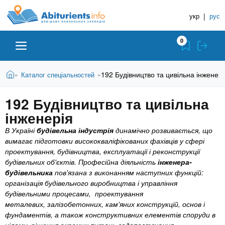
A
П
Д
е
укр
|
рус
о
b
р
в
е
0
й
і
i
т
д
и
В
Абітурієнту
Головна
192 Будівництво та цивільна інженері
Каталог спеціальностей
»
»
н
д
t
и
о
и
є
192 Будівництво та цивільна
о
ЗВО (ВНЗ)
т
к
u
с
інженерія
у
Н
н
т
В Україні
будівельна індустрія
динамічно розвивається, що
о
а
Коледжі
r
вимагає підготовки висококваліфікованих фахівців у сфері
в
в
проектування, будівництва, експлуатації і реконструкції
н
ч
будівельних об'єктів. Професійна діяльність
інженера-
i
о
Курси
будівельника
пов'язана з виконанням наступних функцій:
г
а
організація будівельного виробництва і управління
о
л
e
будівельними процесами, проектування
м
Приватні школи
ь
металевих, залізобетонних, кам'яних конструкцій, основ і
а
фундаментів, а також конструктивних елементів споруди в
т
н