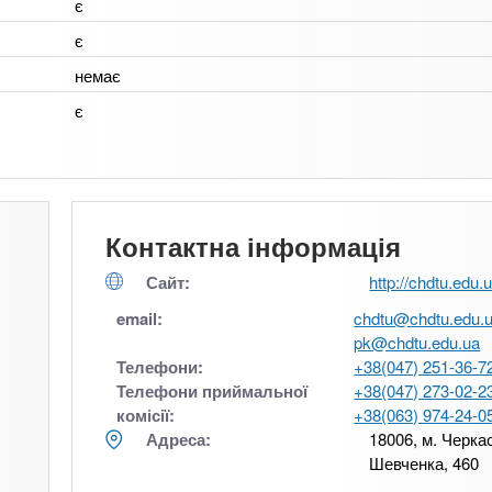
є
є
немає
є
Контактна інформація
Сайт:
http://chdtu.edu.
email:
chdtu@chdtu.edu.
pk@chdtu.edu.ua
Телефони:
+38(047) 251-36-7
Телефони приймальної
+38(047) 273-02-2
комісії:
+38(063) 974-24-0
Адреса:
18006, м. Черкас
Шевченка, 460