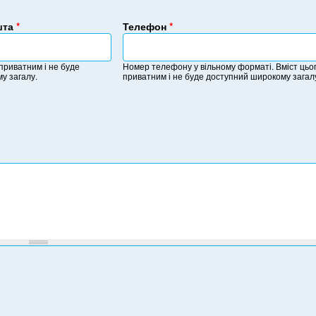
шта
*
Телефон
*
Н
о
 приватним і не буде
Номер телефону у вільному форматі. Вміст цьог
м
у загалу.
приватним і не буде доступний широкому загал
е
р
т
е
л
е
ф
о
н
у