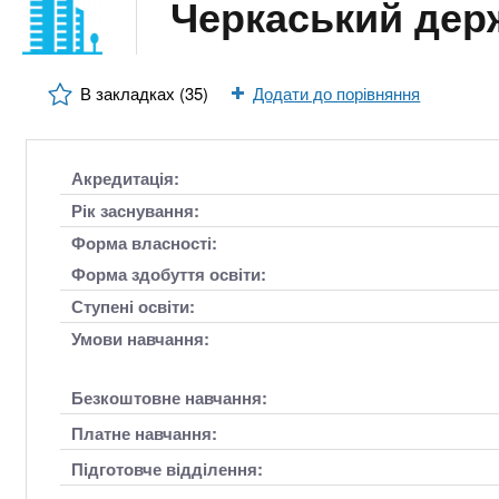
n
Черкаський дер
т
и
е
х
t
р
з
і
В закладках (35)
Додати до порівняння
а
а
s
л
к
у
л
.
Акредитація:
а
Рік заснування:
д
i
Форма власності:
і
Форма здобуття освіти:
в
n
Ступені освіти:
Умови навчання:
f
Безкоштовне навчання:
o
Платне навчання:
Підготовче відділення: