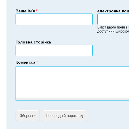
Ваше ім'я
*
електронна по
Вміст цього поля є
доступний широком
Головна сторінка
Коментар
*