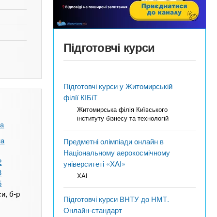
Підготовчі курси
Підготовчі курси у Житомирській
філії КІБіТ
Житомирська філія Київського
інституту бізнесу та технологій
ua
ua
Предметні олімпіади онлайн в
Національному аерокосмічному
2
університеті «ХАІ»
3
ХАІ
5
и, б-р
Підготовчі курси ВНТУ до НМТ.
Онлайн-стандарт