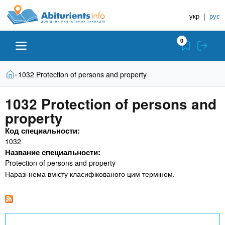
A
П
Д
е
укр
|
рус
о
b
р
в
е
0
й
і
i
т
д
и
В
Абітурієнту
Головна
1032 Protection of persons and property
»
н
д
t
и
о
и
є
1032 Protection of persons and
о
ЗВО (ВНЗ)
т
к
u
с
property
у
Н
н
т
Код специальности:
о
а
Коледжі
r
1032
в
в
Название специальности:
н
ч
i
Protection of persons and property
о
Курси
г
Наразі нема вмісту класифікованого цим терміном.
а
о
л
e
м
Приватні школи
ь
а
т
н