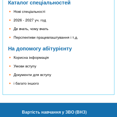
n
MBA
е
Каталог спеціальностей
и
р
х
t
Нові спеціальності
і
Онлайн курси
а
з
2026 - 2027 уч. год
л
а
s
у
Де вчать, чому вчать
к
За кордоном
Перспективи працевлаштування і т.д.
.
л
а
На допомогу абітурієнту
i
д
Корисна інформація
і
Умови вступу
n
в
Документи для вступу
f
і багато іншого
o
Вартість навчання у ЗВО (ВНЗ)