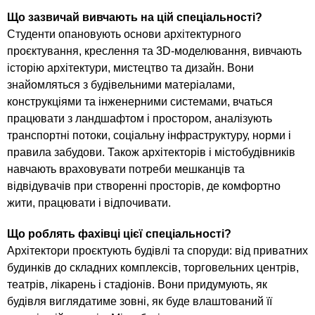
n
MBA
е
и
р
Що зазвичай вивчають на цій спеціальності?
х
t
і
Студенти опановують основи архітектурного
Онлайн курси
а
з
проєктування, креслення та 3D-моделювання, вивчають
л
а
s
історію архітектури, мистецтво та дизайн. Вони
у
знайомляться з будівельними матеріалами,
к
За кордоном
конструкціями та інженерними системами, вчаться
.
л
працювати з ландшафтом і простором, аналізують
а
транспортні потоки, соціальну інфраструктуру, норми і
i
д
правила забудови. Також архітекторів і містобудівників
і
навчають враховувати потреби мешканців та
n
в
відвідувачів при створенні просторів, де комфортно
жити, працювати і відпочивати.
f
Що роблять фахівці цієї спеціальності?
Архітектори проєктують будівлі та споруди: від приватних
o
будинків до складних комплексів, торговельних центрів,
театрів, лікарень і стадіонів. Вони придумують, як
будівля виглядатиме зовні, як буде влаштований її