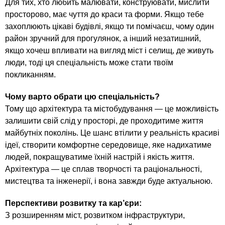
Для тих, хто любить малювати, конструювати, мислити
просторово, має чуття до краси та форми. Якщо тебе
захоплюють цікаві будівлі, якщо ти помічаєш, чому один
район зручний для прогулянок, а інший незатишний,
якщо хочеш впливати на вигляд міст і селищ, де живуть
люди, тоді ця спеціальність може стати твоїм
покликанням.
Чому варто обрати цю спеціальність?
Тому що архітектура та містобудування — це можливість
залишити свій слід у просторі, де проходитиме життя
майбутніх поколінь. Це шанс втілити у реальність красиві
ідеї, створити комфортне середовище, яке надихатиме
людей, покращуватиме їхній настрій і якість життя.
Архітектура — це сплав творчості та раціональності,
мистецтва та інженерії, і вона завжди буде актуальною.
Перспективи розвитку та кар’єри:
З розширенням міст, розвитком інфраструктури,