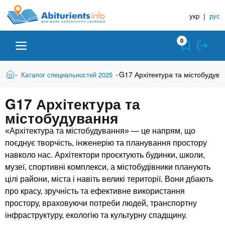
A
П
Д
е
укр
|
рус
о
b
р
в
е
0
й
і
i
т
д
и
В
Абітурієнту
Головна
G17 Архітектура та містобудува
Каталог специальностей 2025
»
»
н
д
t
и
о
и
є
G17 Архітектура та
о
ЗВО (ВНЗ)
т
к
u
с
містобудування
у
Н
н
т
о
«Архітектура та містобудування» — це напрям, що
а
Коледжі
r
в
поєднує творчість, інженерію та планування простору
в
н
навколо нас. Архітектори проєктують будинки, школи,
ч
i
о
Курси
музеї, спортивні комплекси, а містобудівники планують
г
а
цілі райони, міста і навіть великі території. Вони дбають
о
л
e
про красу, зручність та ефективне використання
м
Приватні школи
ь
простору, враховуючи потреби людей, транспортну
а
т
інфраструктуру, екологію та культурну спадщину.
н