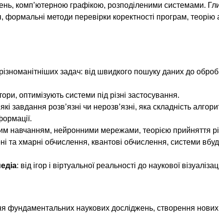
нь, комп’ютерною графікою, розподіленими системами. Гл
формальні методи перевірки коректності програм, теорію а
різноманітніших задач: від швидкого пошуку даних до оброб
ори, оптимізують системи під різні застосування.
 які завдання розв’язні чи нерозв’язні, яка складність алгори
формації.
им навчанням, нейронними мережами, теорією прийняття р
ені та хмарні обчислення, квантові обчислення, системи вбу
едіа
: від ігор і віртуальної реальності до наукової візуалізаці
ння фундаментальних наукових досліджень, створення нових 