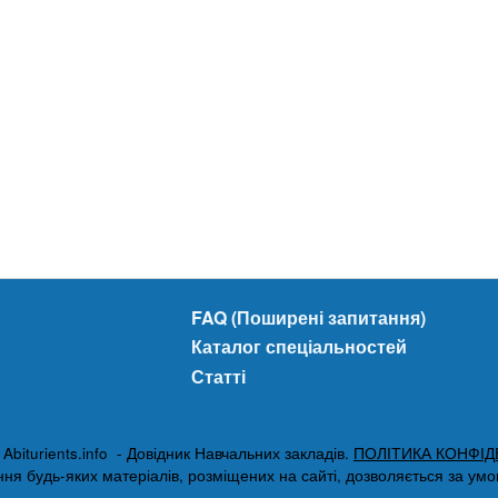
FAQ (Поширені запитання)
Каталог спеціальностей
Статті
biturients.info - Довідник Навчальних закладів.
ПОЛІТИКА КОНФІД
я будь-яких матеріалів, розміщених на сайті, дозволяється за умови