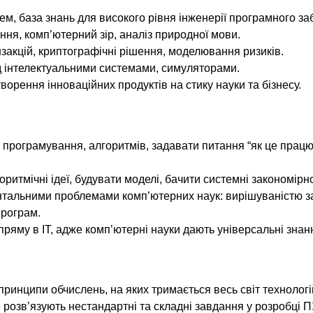
ем, база знань для високого рівня інженерії програмного за
ння, комп’ютерний зір, аналіз природної мови.
анзакцій, криптографічні рішення, моделювання ризиків.
д інтелектуальними системами, симуляторами.
творення інноваційних продуктів на стику науки та бізнесу.
 програмування, алгоритмів, задавати питання “як це працює
оритмічні ідеї, будувати моделі, бачити системні закономірно
тальними проблемами комп’ютерних наук: вирішуваністю з
програм.
апряму в ІТ, адже комп’ютерні науки дають універсальні знан
ринципи обчислень, на яких тримається весь світ технологі
розв’язують нестандартні та складні завдання у розробці ПЗ