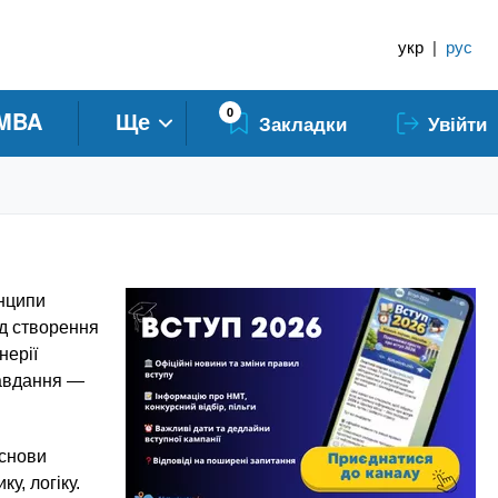
укр
|
рус
0
MBA
Ще
Закладки
Увійти
инципи
ід створення
нерії
завдання —
основи
у, логіку.