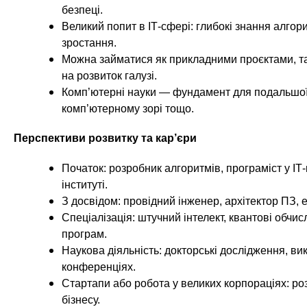
безпеці.
Великий попит в ІТ-сфері: глибокі знання алгор
зростання.
Можна займатися як прикладними проєктами, так
на розвиток галузі.
Комп’ютерні науки — фундамент для подальшої с
комп’ютерному зорі тощо.
Перспективи розвитку та кар’єри
Початок: розробник алгоритмів, програміст у ІТ-
інституті.
З досвідом: провідний інженер, архітектор ПЗ, е
Спеціалізація: штучний інтелект, квантові обчи
програм.
Наукова діяльність: докторські дослідження, ви
конференціях.
Стартапи або робота у великих корпораціях: роз
бізнесу.