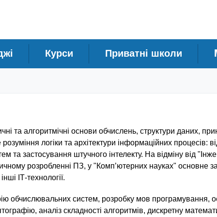
джі
Курси
Приватні школи
чні та алгоритмічні основи обчислень, структури даних, пр
е розуміння логіки та архітектури інформаційних процесів: в
ем та застосування штучного інтелекту. На відміну від "Інже
тичному розробленні ПЗ, у "Комп’ютерних науках" основне 
нші ІТ-технології.
рію обчислювальних систем, розробку мов програмування, 
графію, аналіз складності алгоритмів, дискретну математик