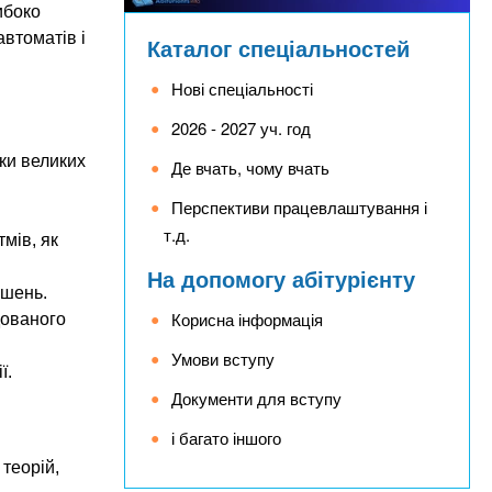
ибоко
втоматів і
Каталог спеціальностей
Нові спеціальності
2026 - 2027 уч. год
ки великих
Де вчать, чому вчать
Перспективи працевлаштування і
т.д.
тмів, як
На допомогу абітурієнту
ішень.
Корисна інформація
дованого
Умови вступу
ї.
Документи для вступу
і багато іншого
теорій,