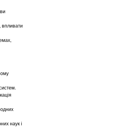
иви
, впливати
емах,
вому
 систем.
кація
родних
них наук і