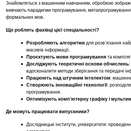
n
т
и
Знайомляться з машинним навчанням, обробкою зображе
е
х
вивчають парадигми програмування, метапрограмування, 
t
р
формальних мов.
з
і
а
а
s
Що роблять фахівці цієї спеціальності?
л
к
у
л
Розробляють алгоритми
для розв’язання най
.
масивів інформації.
а
Проєктують мови програмування
та компілят
д
i
Досліджують теоретичні основи обчислень
:
і
вдосконалити методи зберігання та передачі ін
в
n
Працюють над штучним інтелектом
: машинн
Створюють інноваційні технології
: розподіл
f
програмування.
Оптимізують комп’ютерну графіку і мультим
o
Де можуть працювати випускники?
Дослідницькі інститути, університети: проведе