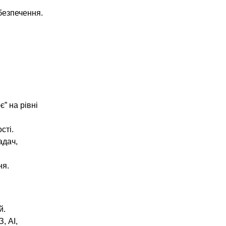
безпечення.
” на рівні
сті.
адач,
ня.
й.
, AI,