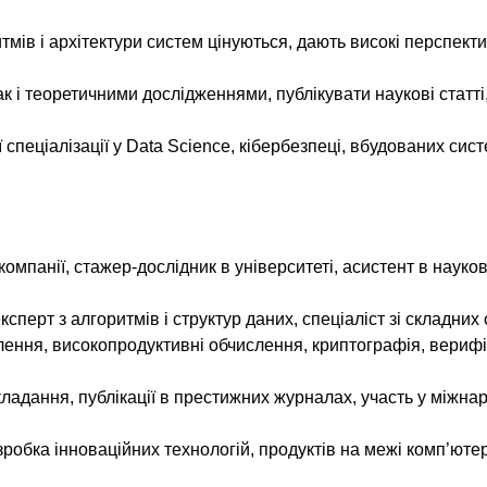
итмів і архітектури систем цінуються, дають високі перспект
 і теоретичними дослідженнями, публікувати наукові статті
пеціалізації у Data Science, кібербезпеці, вбудованих сист
компанії, стажер-дослідник в університеті, асистент в науко
ксперт з алгоритмів і структур даних, спеціаліст зі складних
слення, високопродуктивні обчислення, криптографія, верифі
кладання, публікації в престижних журналах, участь у міжна
робка інноваційних технологій, продуктів на межі комп’ютер