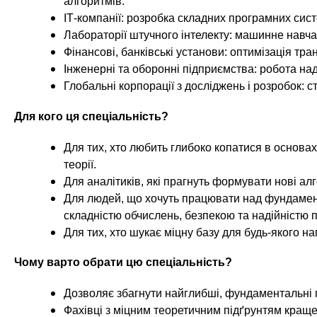
алгоритмів.
ІТ-компанії: розробка складних програмних сист
Лабораторії штучного інтелекту: машинне навча
Фінансові, банківські установи: оптимізація тр
Інженерні та оборонні підприємства: робота на
Глобальні корпорації з досліджень і розробок: с
Для кого ця спеціальність?
Для тих, хто любить глибоко копатися в основах
теорії.
Для аналітиків, які прагнуть формувати нові алг
Для людей, що хочуть працювати над фундамен
складністю обчислень, безпекою та надійністю 
Для тих, хто шукає міцну базу для будь-якого н
Чому варто обрати цю спеціальність?
Дозволяє збагнути найглибші, фундаментальні п
Фахівці з міцним теоретичним підґрунтям краще 