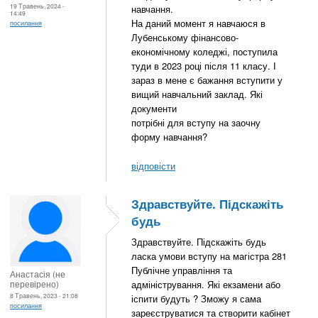
19 Травень, 2024 -
навчання.
14:49
На даний момент я навчаюся в
посилання
Лубенському фінансово-
економічному коледжі, поступила
туди в 2023 році після 11 класу. І
зараз в мене є бажання вступити у
вищий навчальний заклад. Які
документи
потрібні для вступу на заочну
форму навчання?
відповісти
Здравствуйте. Підскажіть
будь
Здравствуйте. Підскажіть будь
ласка умови вступу на магістра 281
Публічне управління та
Анастасія (не
перевірено)
адміністрування. Які екзамени або
8 Травень, 2023 - 21:08
іспити будуть ? Зможу я сама
посилання
зареєструватися та створити кабінет