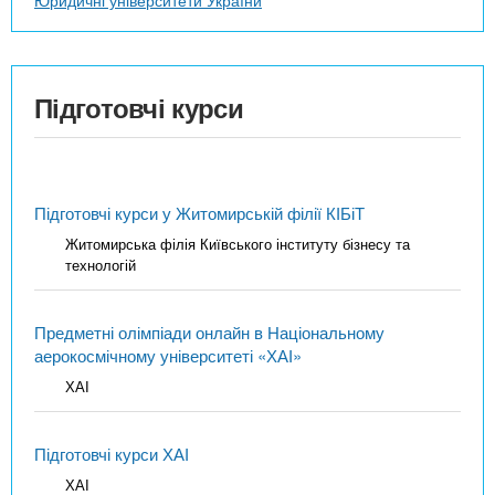
Юридичні університети України
Підготовчі курси
Підготовчі курси у Житомирській філії КІБіТ
Житомирська філія Київського інституту бізнесу та
технологій
Предметні олімпіади онлайн в Національному
аерокосмічному університеті «ХАІ»
ХАІ
Підготовчі курси ХАІ
ХАІ