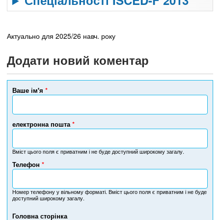
Спеціальності ISCED-F 2013
Актуально для 2025/26 навч. року
Додати новий коментар
Ваше ім'я
*
електронна пошта
*
Вміст цього поля є приватним і не буде доступний широкому загалу.
Телефон
*
Н
о
м
Номер телефону у вільному форматі. Вміст цього поля є приватним і не буде
доступний широкому загалу.
е
р
Головна сторінка