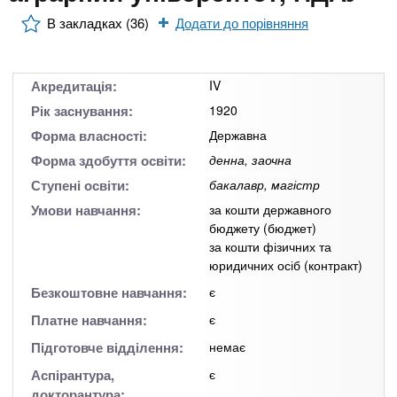
n
MBA
е
и
р
В закладках (36)
Додати до порівняння
х
t
і
Онлайн курси
а
з
л
а
s
Акредитація:
IV
у
к
За кордоном
Рік заснування:
1920
.
л
Форма власності:
Державна
а
Форма здобуття освіти:
денна, заочна
i
д
Ступені освіти:
бакалавр, магістр
і
Умови навчання:
за кошти державного
бюджету (бюджет)
n
в
за кошти фізичних та
юридичних осіб (контракт)
f
Безкоштовне навчання:
є
Платне навчання:
є
o
Підготовче відділення:
немає
Аспірантура,
є
докторантура: