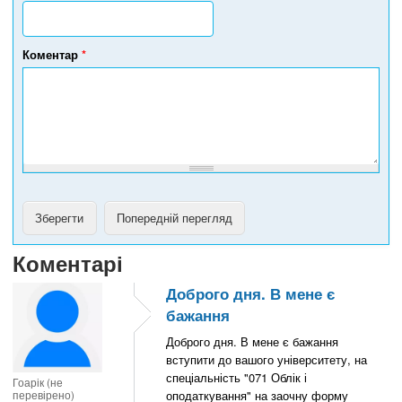
т
е
л
е
Коментар
*
ф
о
н
у
Коментарі
Доброго дня. В мене є
бажання
Доброго дня. В мене є бажання
вступити до вашого університету, на
спеціальність "071 Облік і
Гоарік (не
перевірено)
оподаткування" на заочну форму