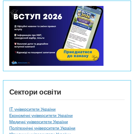
Сектори освіти
IT університети України
Економічні університети України
Медичні університети України
Політехнічні університети України