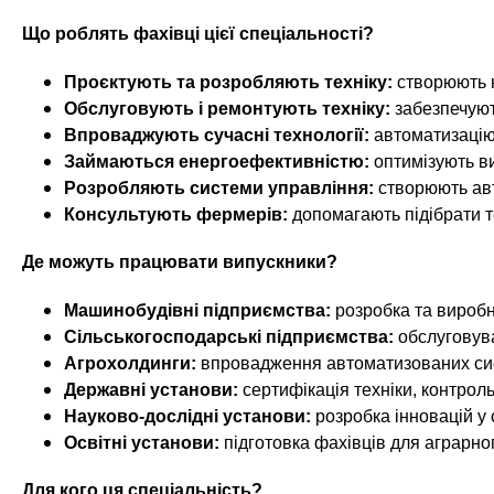
n
т
и
е
Що роблять фахівці цієї спеціальності?
х
t
р
з
і
Проєктують та розробляють техніку:
створюють н
а
а
s
Обслуговують і ремонтують техніку:
забезпечуют
л
к
Впроваджують сучасні технології:
автоматизацію,
у
л
Займаються енергоефективністю:
оптимізують ви
.
Розробляють системи управління:
створюють авт
а
Консультують фермерів:
допомагають підібрати т
д
i
і
Де можуть працювати випускники?
в
n
Машинобудівні підприємства:
розробка та виробн
Сільськогосподарські підприємства:
обслуговува
f
Агрохолдинги:
впровадження автоматизованих сист
Державні установи:
сертифікація техніки, контроль
o
Науково-дослідні установи:
розробка інновацій у 
Освітні установи:
підготовка фахівців для аграрног
Для кого ця спеціальність?