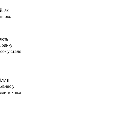
, які
нішою.
тають
а ринку
сок у стале
ілу в
ізнес у
ами техніки