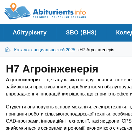
A
Д
П
е
о
b
р
в
е
і
й
i
Абітурієнту
ЗВО (ВНЗ)
Коле
д
т
и
н
t
В
д
Головна
Каталог специальностей 2025
H7 Агроінженерія
»
»
и
и
о
к
є
о
u
H7 Агроінженерія
т
с
Н
у
н
а
r
Агроінженерія
— це галузь, яка поєднує знання з інженері
т
о
в
в
займаються проєктуванням, виробництвом і обслуговуван
ч
н
впровадження інноваційних рішень, що сприяють ефектив
i
о
а
г
Студенти опановують основи механіки, електротехніки, гід
л
e
о
принципи роботи сільськогосподарської техніки, особливо
ь
м
CAD-програми, інноваційні технології, такі як дрони, G
н
а
знайомляться з основами агрономії, економікою сільсько