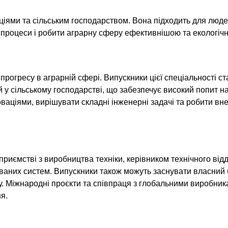
аціями та сільським господарством. Вона підходить для людей
 процеси і робити аграрну сферу ефективнішою та екологіч
прогресу в аграрній сфері. Випускники цієї спеціальності с
у сільському господарстві, що забезпечує високий попит н
оваціями, вирішувати складні інженерні задачі та робити вне
риємстві з виробництва техніки, керівником технічного відд
аних систем. Випускники також можуть заснувати власний б
у. Міжнародні проєкти та співпраця з глобальними виробник
я.