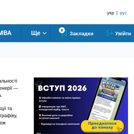
укр
|
рус
0
MBA
Ще
Закладки
Увійти
альності
енерії —
.
ції та
графіку,
кож