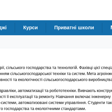
джі
Курси
Приватні школи
ї, сільського господарства та технологій. Фахівці цієї спеці
ням сільськогосподарської техніки та систем. Мета агроінж
ності та екологічності сільськогосподарського виробництва
равліки, автоматизації та робототехніки. Вивчають конструк
сті її експлуатації та ремонту. Навчання включає інженерну 
PS-системи, автоматизовані системи управління. Студенти та
го господарства та екологічними стандартами.