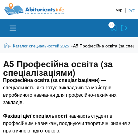
A
П
Д
е
укр
|
рус
о
b
р
в
е
0
й
і
i
т
д
и
В
Абітурієнту
Головна
A5 Професійна освіта (за спеці
Каталог специальностей 2025
»
»
н
д
t
и
о
и
є
A5 Професійна освіта (за
о
ЗВО (ВНЗ)
т
к
u
с
спеціалізаціями)
у
Н
н
т
о
Професійна освіта (за спеціалізаціями)
—
а
Коледжі
r
в
спеціальність, яка готує викладачів та майстрів
в
н
виробничого навчання для професійно-технічних
ч
i
о
Курси
закладів.
г
а
о
л
Фахівці цієї спеціальності
навчають студентів
e
м
Приватні школи
професійним навичкам, поєднуючи теоретичні знання з
ь
а
практичною підготовкою.
т
н