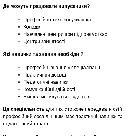
n
MBA
е
и
Де можуть працювати випускники?
р
х
t
і
Онлайн курси
а
Професійно-технічні училища
з
л
Коледжі
а
s
у
Навчальні центри при підприємствах
к
За кордоном
Центри зайнятості
.
л
а
Які навички та знання необхідні?
i
д
Професійні знання у спеціалізації
і
Практичний досвід
n
в
Педагогічні навички
Комунікаційні здібності
f
Вміння мотивувати студентів
Ця спеціальність
для тих, хто хоче передавати свій
o
професійний досвід іншим, має практичні навички та
педагогічний талант.