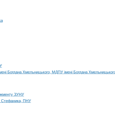
ка
У
імені Богдана Хмельницького, МДПУ імені Богдана Хмельницьког
еджменту ЗУНУ
я Стефаника, ПНУ