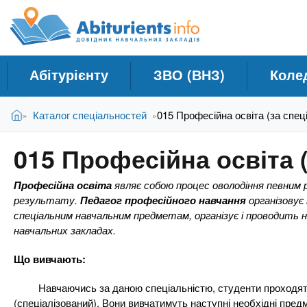
A
Д
П
е
о
b
р
в
е
і
й
i
Абітурієнту
ЗВО (ВНЗ)
Коле
д
т
и
н
t
В
д
Головна
Каталог спеціальностей
015 Професійна освіта (за спец
»
»
и
и
о
к
є
о
u
015 Професійна освіта (
т
с
Н
у
н
а
r
Професійна освіта
являє собою процес оволодіння певним р
т
о
в
результату.
Педагог професійного навчання
організовує
в
спеціальним навчальним предметам, організує і проводить н
ч
н
i
навчальних закладах.
о
а
г
л
Що вивчають:
e
о
ь
м
Навчаючись за даною спеціальністю, студенти проходять н
н
а
(спеціалізований). Вони вивчатимуть наступні необхідні предм