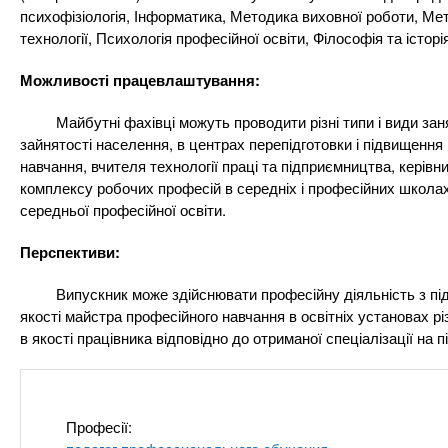
n
т
и
психофізіологія, Інформатика, Методика виховної роботи, Мет
е
х
технології, Психологія професійної освіти, Філософія та істор
t
р
з
і
Можливості працевлаштування:
а
а
s
л
к
Майбутні фахівці можуть проводити різні типи і види занять
у
зайнятості населення, в центрах перепідготовки і підвищення
л
.
навчання, вчителя технології праці та підприємництва, керівн
а
комплексу робочих професій в середніх і професійних школах
д
i
середньої професійної освіти.
і
Перспективи:
в
n
Випускник може здійснювати професійну діяльність з підгото
якості майстра професійного навчання в освітніх установах рі
f
в якості працівника відповідно до отриманої спеціалізації н
o
Професії: