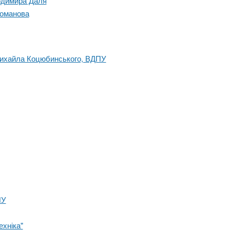
лодимира Даля
гоманова
 Михайла Коцюбинського, ВДПУ
ПУ
ехніка"