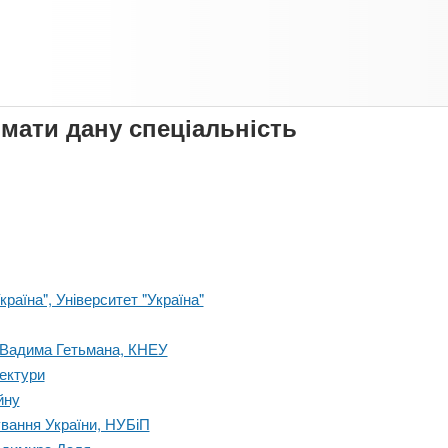
имати дану спеціальність
раїна", Університет "Україна"
і Вадима Гетьмана, КНЕУ
тектури
йну
ування України, НУБіП