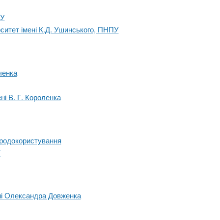
ЕУ
ситет імені К.Д. Ушинського, ПНПУ
ченка
ні В. Г. Короленка
иродокористування
У
ені Олександра Довженка