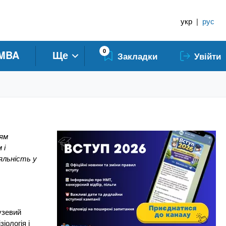
укр
|
рус
0
MBA
Ще
Закладки
Увійти
ням
 і
яльність у
узевий
іологія і