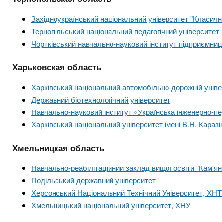
Західноукраїнський національний університет "Класичн
Тернопільський національний педагогічний університет
Чортківський навчально-науковий інститут підприємниц
Харьковская область
Харківський національний автомобільно-дорожній унів
Державний біотехнологічний університет
Навчально-науковий інститут «Українська інженерно-пед
Харківський національний університет імені В.Н. Каразі
Хмельницкая область
Навчально-реабілітаційний заклад вищої освіти "Кам'я
Подільський державний університет
Херсонський Національний Технічний Університет, ХН
Хмельницький національний університет, ХНУ