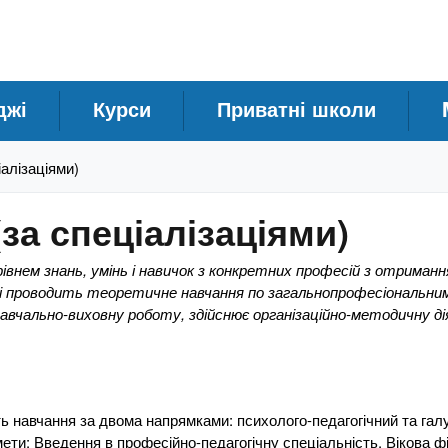
джі
Курси
Приватні школи
іалізаціями)
за спеціалізаціями)
івнем знань, умінь і навичок з конкретних професій з отриман
 і проводить теоретичне навчання по загальнопрофесіональним
авчально-виховну роботу, здійснює організаційно-методичну ді
авчання за двома напрямками: психолого-педагогічний та гал
ети: Введення в професійно-педагогічну спеціальність, Вікова фіз