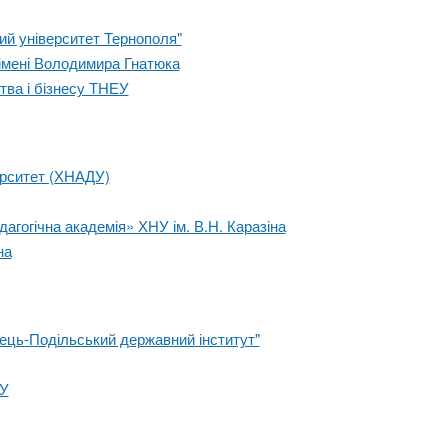
ий університет Тернополя"
 імені Володимира Гнатюка
тва і бізнесу ТНЕУ
ерситет (ХНАДУ)
агогічна академія» ХНУ ім. В.Н. Каразіна
на
нець-Подільський державний інститут"
ТУ