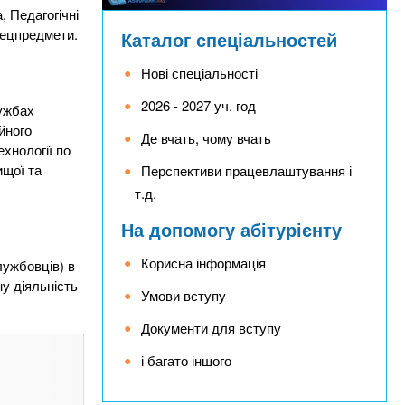
, Педагогічні
спецпредмети.
Каталог спеціальностей
Нові спеціальності
2026 - 2027 уч. год
лужбах
йного
Де вчать, чому вчать
ехнології по
ищої та
Перспективи працевлаштування і
т.д.
На допомогу абітурієнту
Корисна інформація
лужбовців) в
ну діяльність
Умови вступу
Документи для вступу
і багато іншого