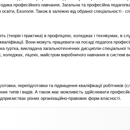
одика професійного навчання, Загальна та професійна педагогіка
ія освіти, Екологія. Також в залежно від обраної спеціальності - 
 (теорія і практика) в профліцеях, коледжах і технікумах, в с
 кваліфікації. Вони можуть працювати на посаді педагога професі
ика гуртка, викладача загальнотехнічних дисциплін спеціальної т
, коледжах, ліцеях, майстром виробничого навчання в системі в
вки, перепідготовки та підвищення кваліфікації робітників (с
зних типів і видів. А також має можливість здійснювати професій
а підприємствах різних організаційно-правових форм власності.