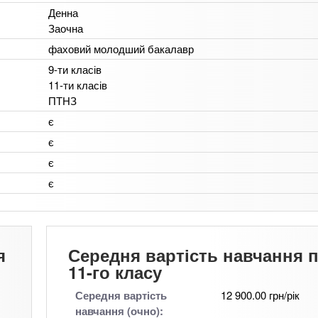
Денна
Заочна
фаховий молодший бакалавр
9-ти класів
11-ти класів
ПТНЗ
є
є
є
є
я
Середня вартість навчання п
11-го класу
Середня вартість
12 900.00 грн/рік
навчання (очно):