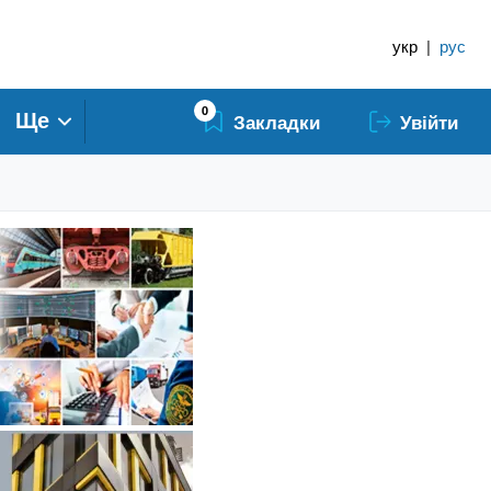
укр
|
рус
0
Ще
Закладки
Увійти