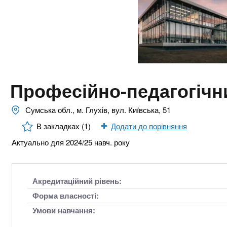
n
т
и
е
х
t
р
з
і
а
а
s
л
к
у
л
.
Професійно-педагогічн
а
д
i
Сумська обл., м. Глухів, вул. Київська, 51
і
В закладках (1)
Додати до порівняння
в
n
Актуально для 2024/25 навч. року
f
Акредитаційний рівень:
o
Форма власності:
Умови навчання: