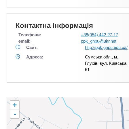
Контактна інформація
Телефони:
+38(054) 442-27-17
email:
ppk_gnpu@ukr.net
Сайт:
http://ppk.gnpu.edu.ua/
Адреса:
Сумська обл., м.
Глухів, вул. Київська,
51
+
-