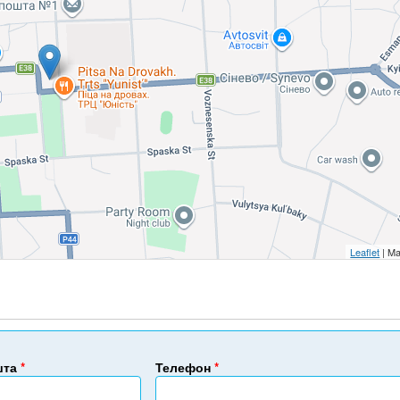
Leaflet
| Ma
шта
*
Телефон
*
Н