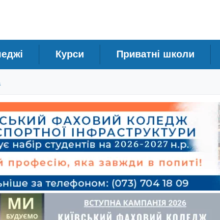
леджі
Курси
Приватні школи
а