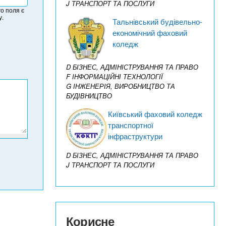
J ТРАНСПОРТ ТА ПОСЛУГИ
о поля є
у.
Тальнівський будівельно-
економічний фаховий
коледж
D БІЗНЕС, АДМІНІСТРУВАННЯ ТА ПРАВО
F ІНФОРМАЦІЙНІ ТЕХНОЛОГІЇ
G ІНЖЕНЕРІЯ, ВИРОБНИЦТВО ТА
БУДІВНИЦТВО
Київський фаховий коледж
транспортної
інфраструктури
D БІЗНЕС, АДМІНІСТРУВАННЯ ТА ПРАВО
J ТРАНСПОРТ ТА ПОСЛУГИ
Корисне