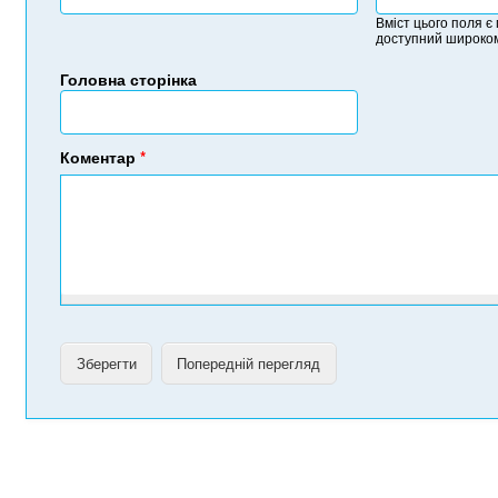
Вміст цього поля є
доступний широком
Головна сторінка
Коментар
*