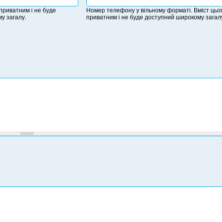
о
 приватним і не буде
Номер телефону у вільному форматі. Вміст цьог
м
у загалу.
приватним і не буде доступний широкому загал
е
р
т
е
л
е
ф
о
н
у