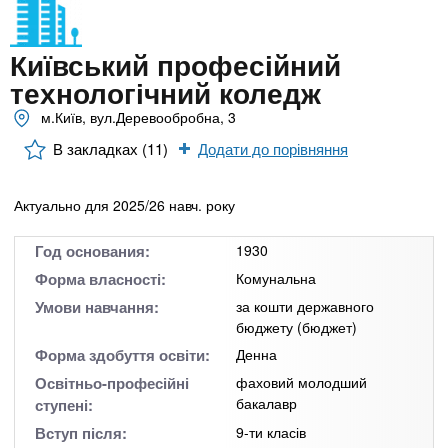
n
MBA
е
и
р
х
t
і
Київський професійний
Онлайн курси
а
з
технологічний коледж
л
а
s
у
м.Київ, вул.Деревообробна, 3
к
За кордоном
В закладках (11)
Додати до порівняння
.
л
а
Актуально для 2025/26 навч. року
i
д
і
Год основания:
1930
n
в
Форма власності:
Комунальна
Умови навчання:
за кошти державного
f
бюджету (бюджет)
Форма здобуття освіти:
Денна
o
Освітньо-професійні
фаховий молодший
бакалавр
ступені:
Вступ після:
9-ти класів