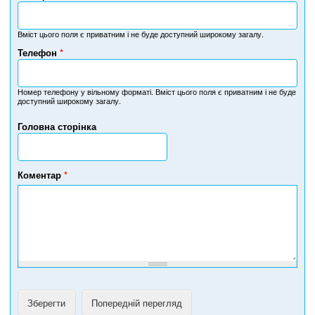
Вміст цього поля є приватним і не буде доступний широкому загалу.
Телефон
*
Н
о
м
Номер телефону у вільному форматі. Вміст цього поля є приватним і не буде
доступний широкому загалу.
е
р
Головна сторінка
т
е
л
е
Коментар
*
ф
о
н
у