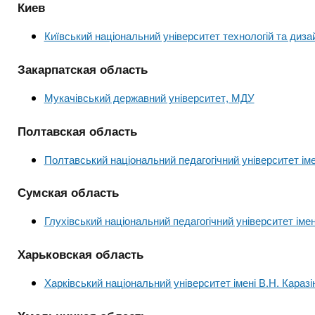
n
т
и
Киев
е
х
t
р
Київський національний університет технологій та диза
з
і
а
а
Закарпатская область
s
л
к
у
Мукачівський державний університет, МДУ
л
.
а
Полтавская область
д
i
Полтавський національний педагогічний університет іме
і
в
n
Сумская область
Глухівський національний педагогічний університет ім
f
Харьковская область
o
Харківський національний університет імені В.Н. Каразі