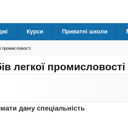
джі
Курси
Приватні школи
ої промисловості
бів легкої промисловості
имати дану спеціальність