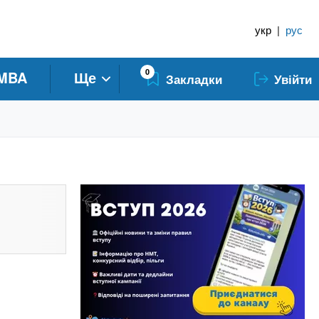
укр
|
рус
0
MBA
Ще
Закладки
Увійти