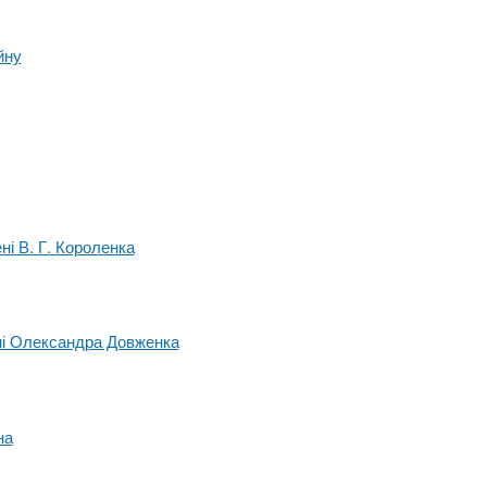
йну
ні В. Г. Короленка
ені Олександра Довженка
на