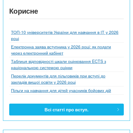
Корисне
ТОП-10 університетів України для навчання в ІТ у 2026
році
Електронна заява вступника у 2026 році: як подати
через електронний кабінет
Таблиця відповідності шкали оцінювання ECTS з
національною системою оцінки
Перелік документів для пільговиків при вступі до
закладів вищої освіти у 2026 році
Пільги на навчання для дітей учасників бойових дій
Всі статті про вступ.