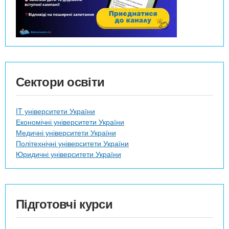
Сектори освіти
IT університети України
Економічні університети України
Медичні університети України
Політехнічні університети України
Юридичні університети України
Підготовчі курси