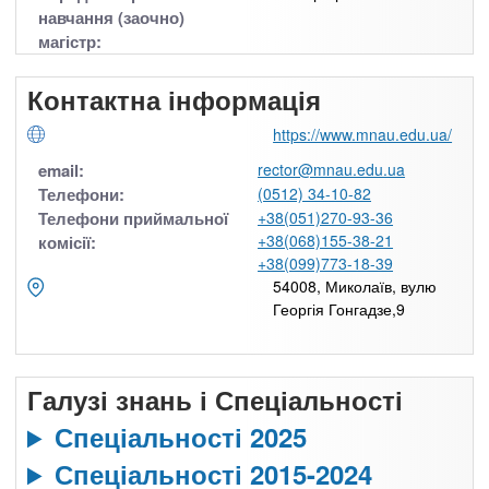
навчання (заочно)
магістр:
Контактна інформація
https://www.mnau.edu.ua/
email:
rector@mnau.edu.ua
Телефони:
(0512) 34-10-82
Телефони приймальної
+38(051)270-93-36
+38(068)155-38-21
комісії:
+38(099)773-18-39
54008, Миколаїв, вулю
Георгія Гонгадзе,9
Галузі знань і Спеціальності
Спеціальності 2025
Спеціальності 2015-2024