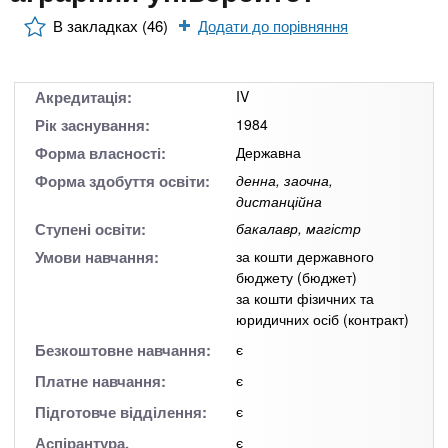
n
MBA
е
и
р
В закладках (46)
Додати до порівняння
х
t
і
Онлайн курси
а
з
л
а
s
Акредитація:
IV
у
к
За кордоном
Рік заснування:
1984
.
л
Форма власності:
Державна
а
Форма здобуття освіти:
денна, заочна,
дистанційна
i
д
Ступені освіти:
бакалавр, магістр
і
Умови навчання:
за кошти державного
n
в
бюджету (бюджет)
за кошти фізичних та
f
юридичних осіб (контракт)
Безкоштовне навчання:
є
o
Платне навчання:
є
Підготовче відділення:
є
Аспірантура,
є