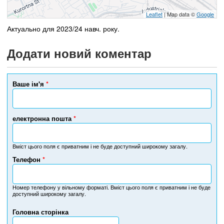
Leaflet
| Map data ©
Google
Актуально для 2023/24 навч. року.
Додати новий коментар
Ваше ім'я
*
електронна пошта
*
Вміст цього поля є приватним і не буде доступний широкому загалу.
Телефон
*
Н
о
м
Номер телефону у вільному форматі. Вміст цього поля є приватним і не буде
доступний широкому загалу.
е
р
Головна сторінка
т