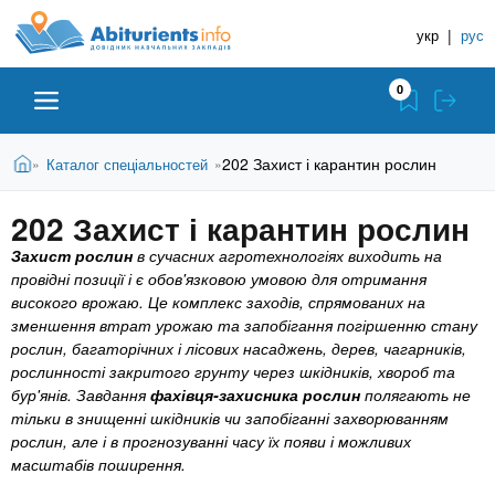
A
П
Д
е
укр
|
рус
о
b
р
в
е
0
й
і
i
т
д
и
В
Абітурієнту
Головна
202 Захист і карантин рослин
Каталог спеціальностей
»
»
н
д
t
и
о
и
є
202 Захист і карантин рослин
о
ЗВО (ВНЗ)
т
к
u
с
у
Захист рослин
в сучасних агротехнологіях виходить на
Н
н
т
провідні позиції і є обов'язковою умовою для отримання
о
а
Коледжі
r
високого врожаю. Це комплекс заходів, спрямованих на
в
в
зменшення втрат урожаю та запобігання погіршенню стану
н
рослин, багаторічних і лісових насаджень, дерев, чагарників,
ч
i
о
Курси
рослинності закритого грунту через шкідників, хвороб та
г
а
бур'янів. Завдання
фахівця-захисника рослин
полягають не
о
л
тільки в знищенні шкідників чи запобіганні захворюванням
e
м
Приватні школи
рослин, але і в прогнозуванні часу їх появи і можливих
ь
а
масштабів поширення.
т
н