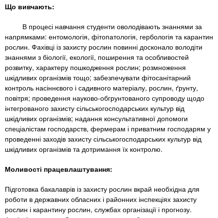
n
MBA
е
и
Що вивчають:
р
х
t
і
В процесі навчання студенти оволодівають знаннями за
Онлайн курси
а
з
напрямками: ентомологія, фітопатологія, гербологія та карантин
л
а
s
рослин. Фахівці із захисту рослин повинні досконало володіти
у
знаннями з біології, екології, поширення та особливостей
к
За кордоном
розвитку, характеру пошкодження рослин; розмноження
.
л
шкідливих організмів тощо; забезпечувати фітосанітарний
а
контроль насіннєвого і садивного матеріалу, рослин, ґрунту,
повітря; проведення науково-обгрунтованого супроводу щодо
i
д
інтегрованого захисту сільськогосподарських культур від
і
шкідливих організмів; надання консультативної допомоги
n
в
спеціалістам господарств, фермерам і приватним господарям у
проведенні заходів захисту сільськогосподарських культур від
шкідливих організмів та дотримання їх контролю.
f
Моливості працевлаштування:
o
Підготовка бакалаврів із захисту рослин вкрай необхідна для
роботи в державних обласних і районних інспекціях захисту
рослин і карантину рослин, службах організації і прогнозу.