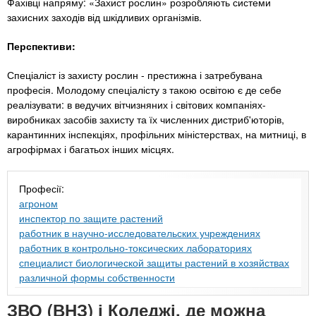
Фахівці напряму: «Захист рослин» розробляють системи
захисних заходів від шкідливих організмів.
Перспективи:
Спеціаліст із захисту рослин - престижна і затребувана
професія. Молодому спеціалісту з такою освітою є де себе
реалізувати: в ведучих вітчизняних і світових компаніях-
виробниках засобів захисту та їх численних дистриб'юторів,
карантинних інспекціях, профільних міністерствах, на митниці, в
агрофірмах і багатьох інших місцях.
Професії:
агроном
инспектор по защите растений
работник в научно-исследовательских учреждениях
работник в контрольно-токсических лабораториях
специалист биологической защиты растений в хозяйствах
различной формы собственности
ЗВО (ВНЗ) і Коледжі, де можна