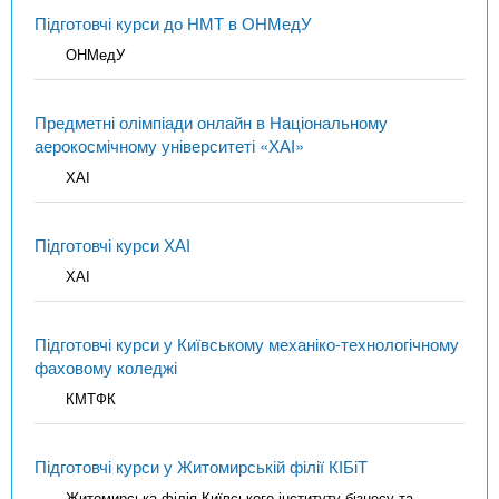
Підготовчі курси до НМТ в ОНМедУ
ОНМедУ
Предметні олімпіади онлайн в Національному
аерокосмічному університеті «ХАІ»
ХАІ
Підготовчі курси ХАІ
ХАІ
Підготовчі курси у Київському механіко-технологічному
фаховому коледжі
КМТФК
Підготовчі курси у Житомирській філії КІБіТ
Житомирська філія Київського інституту бізнесу та