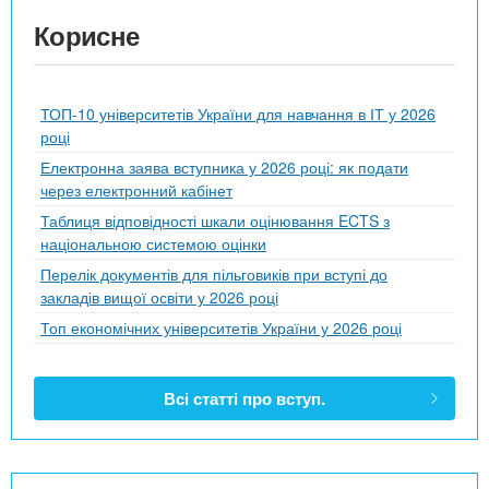
Корисне
ТОП-10 університетів України для навчання в ІТ у 2026
році
Електронна заява вступника у 2026 році: як подати
через електронний кабінет
Таблиця відповідності шкали оцінювання ECTS з
національною системою оцінки
Перелік документів для пільговиків при вступі до
закладів вищої освіти у 2026 році
Топ економічних університетів України у 2026 році
Всі статті про вступ.