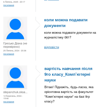
6 Липень, 2025 - 20:17
посилання
коли можна подавати
документи
коли можна подавати документи на
журналістику 061?
Гресько Діана (не
перевірено)
відповісти
25 Липень, 2024 - 20:36
посилання
вартість навчання після
9го класу_Комп’ютерні
науки
Вітаю! Підкажіть, будь-ласка, яка
орієнтовна вартість на факультет
stepanchuk.oksa...
"Комп’ютерні науки" на базі 9гр
12 Березень, 2024 -
19:46
класу?
посилання