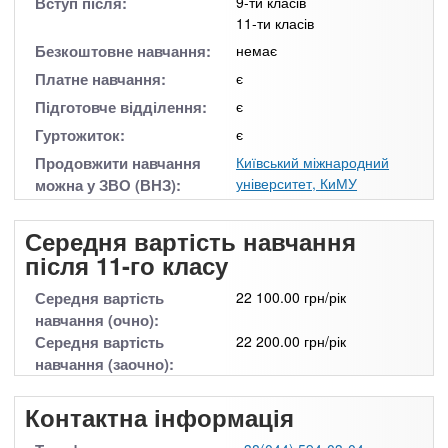
Вступ після:
9-ти класів
11-ти класів
Безкоштовне навчання:
немає
Платне навчання:
є
Підготовче відділення:
є
Гуртожиток:
є
Продовжити навчання
Київський міжнародний
університет, КиМУ
можна у ЗВО (ВНЗ):
Середня вартість навчання
після 11-го класу
Середня вартість
22 100.00 грн/рік
навчання (очно):
Середня вартість
22 200.00 грн/рік
навчання (заочно):
Контактна інформація