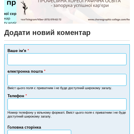
Додати новий коментар
Ваше ім'я
*
електронна пошта
*
Вміст цього поля є приватним і не буде доступний широкому загалу.
Телефон
*
Н
о
м
Номер телефону у вільному форматі. Вміст цього поля є приватним і не буде
доступний широкому загалу.
е
р
Головна сторінка
т