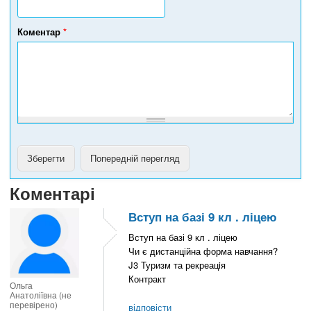
е
л
е
Коментар
*
ф
о
н
у
Коментарі
Вступ на базі 9 кл . ліцею
Вступ на базі 9 кл . ліцею
Чи є дистанційна форма навчання?
J3 Туризм та рекреацiя
Контракт
Ольга
Анатоліївна (не
перевірено)
відповісти