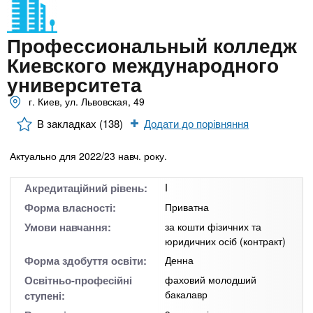
n
MBA
е
и
р
х
t
і
Профессиональный колледж
Онлайн курси
а
з
Киевского международного
л
а
s
у
университета
к
За кордоном
г. Киев, ул. Львовская, 49
.
л
В закладках (138)
Додати до порівняння
а
i
д
Актуально для 2022/23 навч. року.
і
n
в
Акредитаційний рівень:
I
Форма власності:
Приватна
f
Умови навчання:
за кошти фізичних та
юридичних осіб (контракт)
o
Форма здобуття освіти:
Денна
Освітньо-професійні
фаховий молодший
бакалавр
ступені: