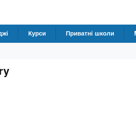
джі
Курси
Приватні школи
ry