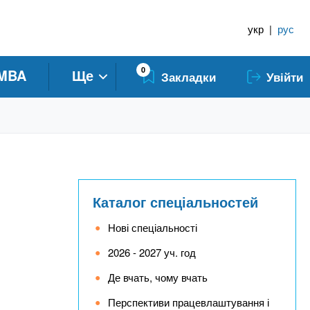
укр
|
рус
0
MBA
Ще
Закладки
Увійти
Каталог спеціальностей
Нові спеціальності
2026 - 2027 уч. год
Де вчать, чому вчать
Перспективи працевлаштування і