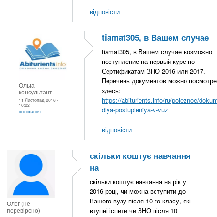
відповісти
tiamat305, в Вашем случае
tiamat305, в Вашем случае возможно
поступление на первый курс по
Сертификатам ЗНО 2016 или 2017.
Перечень документов можно посмотре
Ольга
здесь:
консультант
https://abiturients.info/ru/poleznoe/doku
11 Листопад, 2016 -
10:22
dlya-postupleniya-v-vuz
посилання
відповісти
скільки коштує навчання
на
скільки коштує навчання на рік у
2016 році, чи можна вступити до
Вашого вузу після 10-го класу, які
Олег (не
перевірено)
втупні іспити чи ЗНО після 10