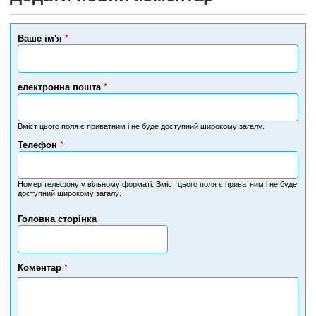
Ваше ім'я
*
електронна пошта
*
Вміст цього поля є приватним і не буде доступний широкому загалу.
Телефон
*
Н
о
м
Номер телефону у вільному форматі. Вміст цього поля є приватним і не буде
доступний широкому загалу.
е
р
Головна сторінка
т
е
л
е
Коментар
*
ф
о
н