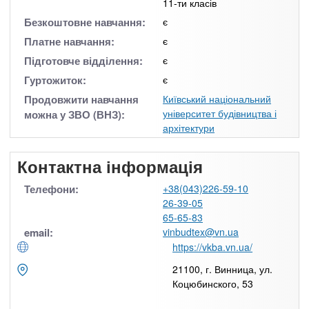
11-ти класів
Безкоштовне навчання:
є
Платне навчання:
є
Підготовче відділення:
є
Гуртожиток:
є
Продовжити навчання
Київський національний
університет будівництва і
можна у ЗВО (ВНЗ):
архітектури
Контактна інформація
Телефони:
+38(043)226-59-10
26-39-05
65-65-83
email:
vinbudtex@vn.ua
https://vkba.vn.ua/
21100, г. Винница, ул.
Коцюбинского, 53