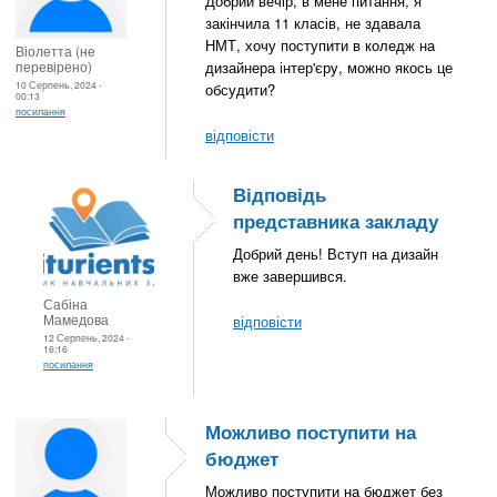
Добрий вечір, в мене питання, я
закінчила 11 класів, не здавала
НМТ, хочу поступити в коледж на
Віолетта (не
перевірено)
дизайнера інтер'єру, можно якось це
10 Серпень, 2024 -
обсудити?
00:13
посилання
відповісти
Відповідь
представника закладу
Добрий день! Вступ на дизайн
вже завершився.
Сабіна
Мамедова
відповісти
12 Серпень, 2024 -
16:16
посилання
Можливо поступити на
бюджет
Можливо поступити на бюджет без