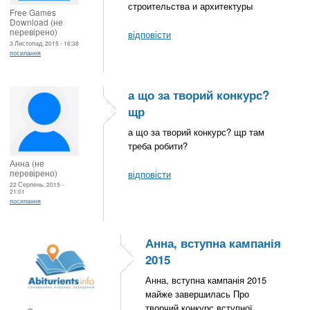
строительства и архитектуры
Free Games
Download (не
перевірено)
відповісти
3 Листопад, 2015 - 16:38
посилання
а що за творий конкурс?
щр
а що за творий конкурс? щр там
треба робити?
Анна (не
перевірено)
відповісти
22 Серпень, 2015 -
21:01
посилання
Анна, вступна кампанія
2015
Анна, вступна кампанія 2015
майже завершилась Про
творчий конкурс вступної