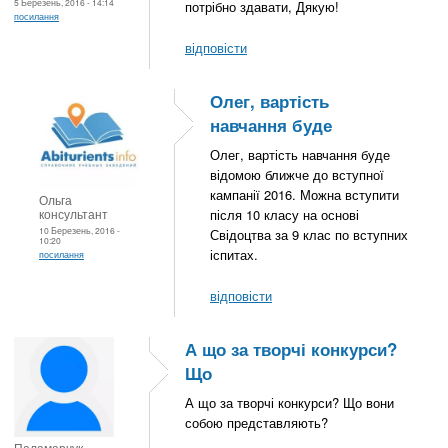
5 Березень, 2016 - 14:14
потрібно здавати, Дякую!
посилання
відповісти
Олег, вартість
навчання буде
Олег, вартість навчання буде
відомою ближче до вступної
кампанії 2016. Можна вступити
Ольга
консультант
після 10 класу на основі
10 Березень, 2016 -
Свідоцтва за 9 клас по вступних
10:20
іспитах.
посилання
відповісти
А що за творчі конкурси?
Що
А що за творчі конкурси? Що вони
собою представляють?
Паламарчук