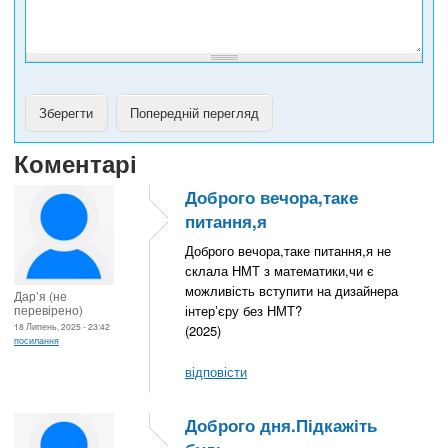
у
Коментарі
Доброго вечора,таке
питання,я
Доброго вечора,таке питання,я не
склала НМТ з математики,чи є
можливість вступити на дизайнера
Дарʼя (не
перевірено)
інтерʼєру без НМТ?
18 Липень, 2025 - 23:42
(2025)
посилання
відповісти
Доброго дня.Підкажіть