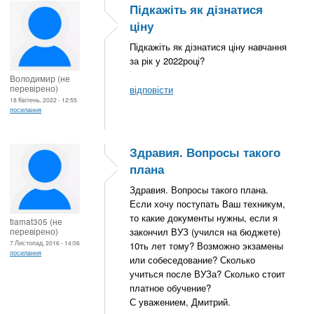
Підкажіть як дізнатися
ціну
Підкажіть як дізнатися ціну навчання
за рік у 2022році?
Володимир (не
перевірено)
відповісти
18 Квітень, 2022 - 12:55
посилання
Здравия. Вопросы такого
плана
Здравия. Вопросы такого плана.
Если хочу поступать Ваш техникум,
то какие документы нужны, если я
tiamat305 (не
перевірено)
закончил ВУЗ (учился на бюджете)
7 Листопад, 2016 - 14:06
10ть лет тому? Возможно экзамены
посилання
или собеседование? Сколько
учиться после ВУЗа? Сколько стоит
платное обучение?
С уважением, Дмитрий.