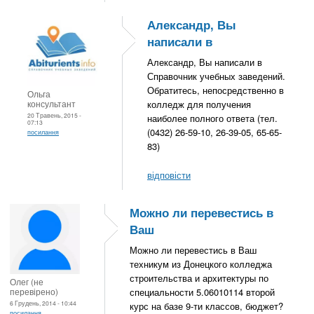
Александр, Вы
написали в
Александр, Вы написали в
Справочник учебных заведений.
Обратитесь, непосредственно в
Ольга
консультант
колледж для получения
20 Травень, 2015 -
наиболее полного ответа (тел.
07:13
(0432) 26-59-10, 26-39-05, 65-65-
посилання
83)
відповісти
Можно ли перевестись в
Ваш
Можно ли перевестись в Ваш
техникум из Донецкого колледжа
строительства и архитектуры по
Олег (не
перевірено)
специальности 5.06010114 второй
6 Грудень, 2014 - 10:44
курс на базе 9-ти классов, бюджет?
посилання