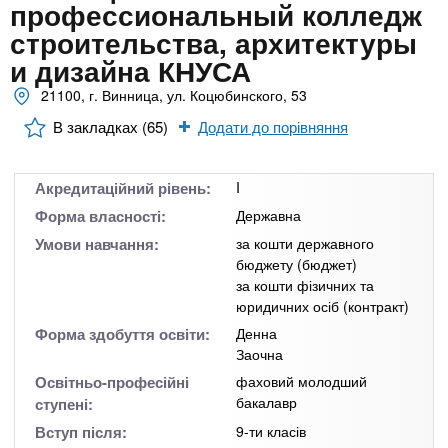
n
MBA
е
профессиональный колледж
и
р
строительства, архитектуры
х
t
і
и дизайна КНУСА
Онлайн курси
а
з
л
21100, г. Винница, ул. Коцюбинского, 53
а
s
у
к
За кордоном
В закладках (65)
Додати до порівняння
.
л
а
Акредитаційний рівень:
I
i
д
Форма власності:
Державна
і
Умови навчання:
за кошти державного
n
в
бюджету (бюджет)
за кошти фізичних та
юридичних осіб (контракт)
f
Форма здобуття освіти:
Денна
Заочна
o
Освітньо-професійні
фаховий молодший
бакалавр
ступені:
Вступ після:
9-ти класів