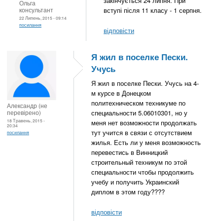
закінчується 24 липня. При
Ольга
консультант
вступі після 11 класу - 1 серпня.
22 Липень, 2015 - 09:14
посилання
відповісти
Я жил в поселке Пески.
Учусь
Я жил в поселке Пески. Учусь на 4-
м курсе в Донецком
политехническом техникуме по
Александр (не
перевірено)
специальности 5.06010301, но у
18 Травень, 2015 -
меня нет возможности продолжать
20:34
тут учится в связи с отсутствием
посилання
жилья. Есть ли у меня возможность
перевестись в Винницкий
строительный техникум по этой
специальности чтобы продолжить
учебу и получить Украинский
диплом в этом году????
відповісти