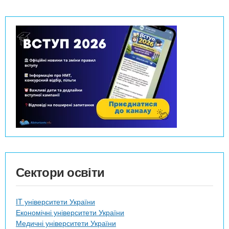
Сектори освіти
IT університети України
Економічні університети України
Медичні університети України