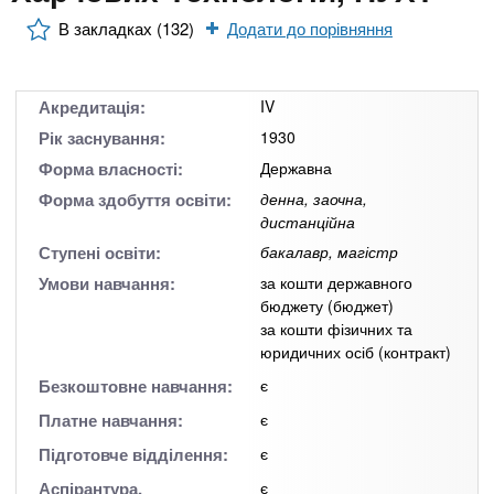
n
MBA
е
и
р
В закладках (132)
Додати до порівняння
х
t
і
Онлайн курси
а
з
л
а
s
Акредитація:
IV
у
к
За кордоном
Рік заснування:
1930
.
л
Форма власності:
Державна
а
Форма здобуття освіти:
денна, заочна,
дистанційна
i
д
Ступені освіти:
бакалавр, магістр
і
Умови навчання:
за кошти державного
n
в
бюджету (бюджет)
за кошти фізичних та
f
юридичних осіб (контракт)
Безкоштовне навчання:
є
o
Платне навчання:
є
Підготовче відділення:
є
Аспірантура,
є