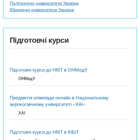
Політехнічні університети України
Юридичні університети України
Підготовчі курси
Підготовчі курси до НМТ в ОНМедУ
ОНМедУ
Предметні олімпіади онлайн в Національному
аерокосмічному університеті «ХАІ»
ХАІ
Підготовчі курси до НМТ в КІБіТ