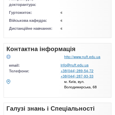
докторантура:
Гуртожиток:
є
Військова кафедра:
є
Дистанційне навчання:
є
Контактна інформація
http://www.nuft.edu.ua
email:
info@nuft.edu.ua
Телефони:
+38(044) 289-54-72
+38(044) 287-93-33
м. Київ, вул.
Володимирська, 68
Галузі знань і Спеціальності