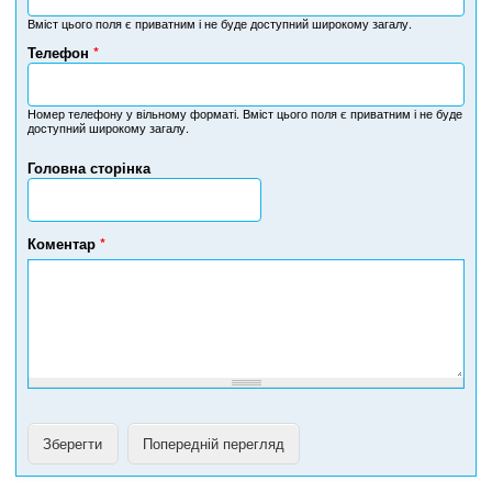
Вміст цього поля є приватним і не буде доступний широкому загалу.
Телефон
*
Н
о
м
Номер телефону у вільному форматі. Вміст цього поля є приватним і не буде
доступний широкому загалу.
е
р
Головна сторінка
т
е
л
е
Коментар
*
ф
о
н
у