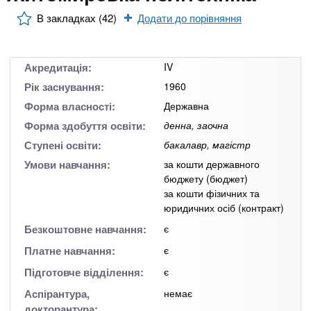
n
MBA
е
и
р
В закладках (42)
Додати до порівняння
х
t
і
Онлайн курси
а
з
л
а
s
Акредитація:
IV
у
к
За кордоном
Рік заснування:
1960
.
л
Форма власності:
Державна
а
Форма здобуття освіти:
денна, заочна
i
д
Ступені освіти:
бакалавр, магістр
і
Умови навчання:
за кошти державного
бюджету (бюджет)
n
в
за кошти фізичних та
юридичних осіб (контракт)
f
Безкоштовне навчання:
є
Платне навчання:
є
o
Підготовче відділення:
є
Аспірантура,
немає
докторантура: