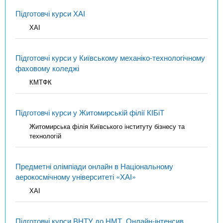
Підготовчі курси ХАІ
ХАІ
Підготовчі курси у Київському механіко-технологічному
фаховому коледжі
КМТФК
Підготовчі курси у Житомирській філії КІБіТ
Житомирська філія Київського інституту бізнесу та
технологій
Предметні олімпіади онлайн в Національному
аерокосмічному університеті «ХАІ»
ХАІ
Підготовчі курси ВНТУ до НМТ. Онлайн-інтенсив