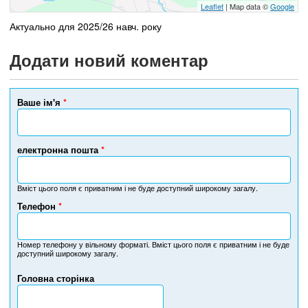
Leaflet
| Map data ©
Google
Актуально для 2025/26 навч. року
Додати новий коментар
Ваше ім'я
*
електронна пошта
*
Вміст цього поля є приватним і не буде доступний широкому загалу.
Телефон
*
Н
о
м
Номер телефону у вільному форматі. Вміст цього поля є приватним і не буде
доступний широкому загалу.
е
р
Головна сторінка
т
е