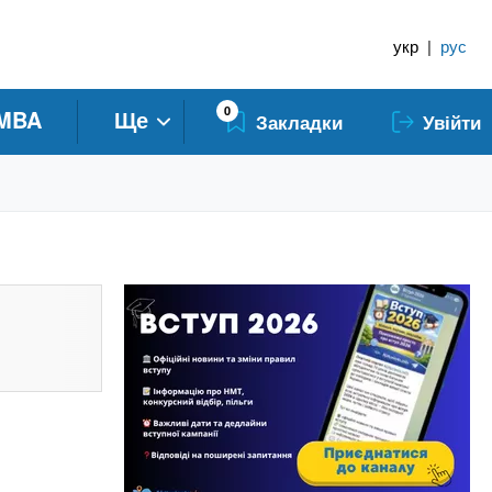
укр
|
рус
0
MBA
Ще
Закладки
Увійти