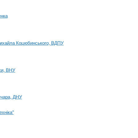
енка
 Михайла Коцюбинського, ВДПУ
ки, ВНУ
нчара, ДНУ
ехніка"