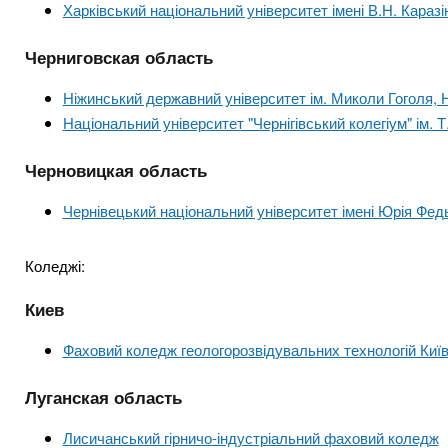
Харківський національний університет імені В.Н. Каразі
Черниговская область
Ніжинський державний університет ім. Миколи Гоголя,
Національний університет "Чернігівський колегіум" ім. 
Черновицкая область
Чернівецький національний університет імені Юрія Фед
Коледжі:
Киев
Фаховий коледж геологорозвідувальних технологій Київ
Луганская область
Лисичанський гірничо-індустріальний фаховий коледж