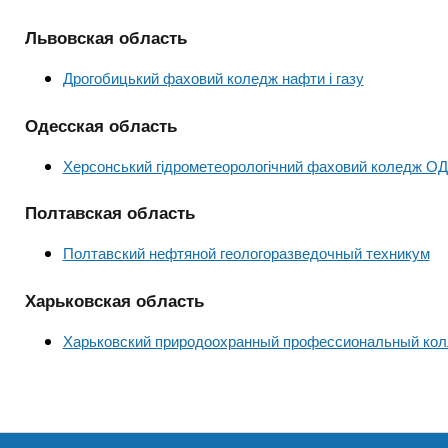
Львовская область
Дрогобицький фаховий коледж нафти і газу
Одесская область
Херсонський гідрометеорологічний фаховий коледж О
Полтавская область
Полтавский нефтяной геологоразведочный техникум
Харьковская область
Харьковский природоохранный профессиональный ко