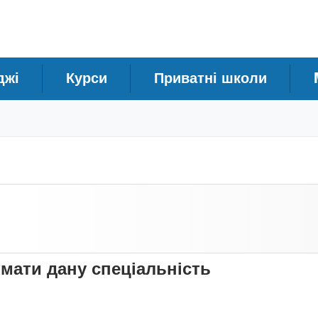
джі
Курси
Приватні школи
имати дану спеціальність