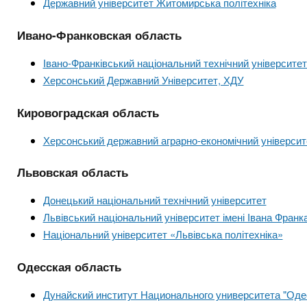
Державний університет Житомирська політехніка
Ивано-Франковская область
Івано-Франківський національний технічний університет 
Херсонський Державний Університет, ХДУ
Кировоградская область
Херсонський державний аграрно-економічний університ
Львовская область
Донецький національний технічний університет
Львівський національний університет імені Івана Франк
Національний університет «Львівська політехніка»
Одесская область
Дунайский институт Национального университета "Оде