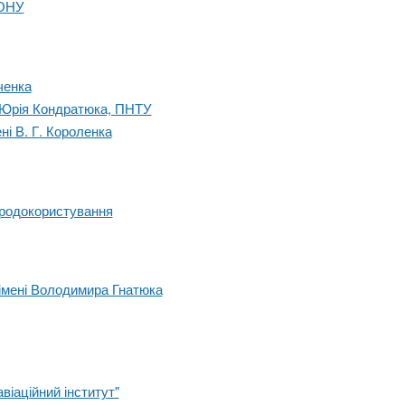
 ОНУ
ченка
. Юрія Кондратюка, ПНТУ
ні В. Г. Короленка
иродокористування
 імені Володимира Гнатюка
віаційний інститут"