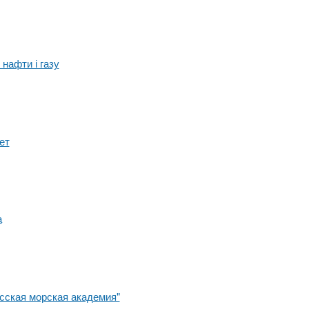
нафти і газу
ет
а
сская морская академия"