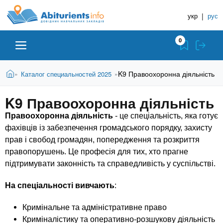
A
П
Д
е
укр
|
рус
о
b
р
в
е
0
й
і
i
т
д
и
В
Абітурієнту
Головна
K9 Правоохоронна діяльність
Каталог специальностей 2025
»
»
н
д
t
и
о
и
є
K9 Правоохоронна діяльність
о
ЗВО (ВНЗ)
т
к
u
с
у
Правоохоронна діяльність
- це спеціальність, яка готує
Н
н
т
фахівців із забезпечення громадського порядку, захисту
о
а
Коледжі
r
прав і свобод громадян, попередження та розкриття
в
в
н
правопорушень. Це професія для тих, хто прагне
ч
i
о
Курси
підтримувати законність та справедливість у суспільстві.
г
а
о
На спеціальності вивчають
:
л
e
м
Приватні школи
ь
а
Кримінальне та адміністративне право
т
н
Криміналістику та оперативно-розшукову діяльність