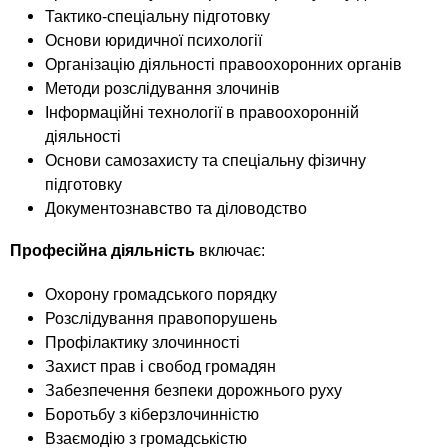
n
MBA
е
и
Тактико-спеціальну підготовку
р
х
t
Основи юридичної психології
і
Онлайн курси
а
Організацію діяльності правоохоронних органів
з
л
Методи розслідування злочинів
а
s
у
Інформаційні технології в правоохоронній
к
За кордоном
діяльності
.
л
Основи самозахисту та спеціальну фізичну
а
підготовку
i
д
Документознавство та діловодство
і
Професійна діяльність
включає:
n
в
Охорону громадського порядку
f
Розслідування правопорушень
Профілактику злочинності
Захист прав і свобод громадян
o
Забезпечення безпеки дорожнього руху
Боротьбу з кіберзлочинністю
Взаємодію з громадськістю