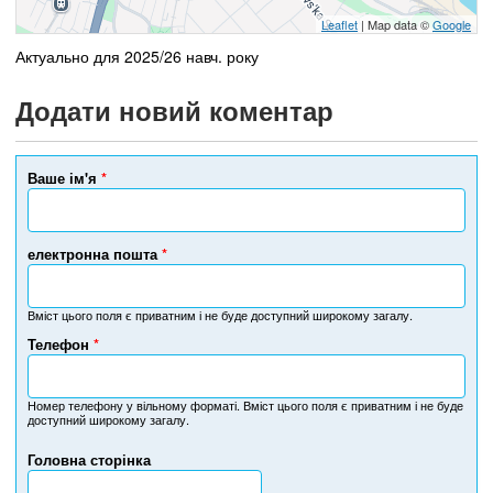
Leaflet
| Map data ©
Google
Актуально для 2025/26 навч. року
Додати новий коментар
Ваше ім'я
*
електронна пошта
*
Вміст цього поля є приватним і не буде доступний широкому загалу.
Телефон
*
Н
о
м
Номер телефону у вільному форматі. Вміст цього поля є приватним і не буде
доступний широкому загалу.
е
р
Головна сторінка
т
е