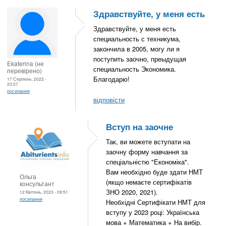
Здравствуйте, у меня есть
Здравствуйте, у меня есть
специальность с техникума,
закончила в 2005, могу ли я
поступить заочно, преыдущая
Ekaterina (не
специальность Экономика.
перевірено)
Благодарю!
17 Серпень, 2022 -
23:27
посилання
відповісти
Вступ на заочне
Так, ви можете вступати на
заочну форму навчання за
спеціальністю "Економіка".
Вам необхідно буде здати НМТ
Ольга
(якщо немаєте сертифікатів
консультант
ЗНО 2020, 2021).
12 Квітень, 2023 - 09:51
посилання
Необхідні Сертифікати НМТ для
вступу у 2023 році: Українська
мова + Математика + На вибір.