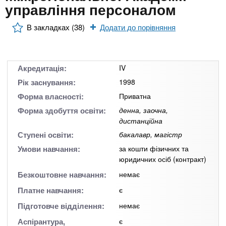
n
MBA
е
управління персоналом
и
р
х
t
і
В закладках (38)
Додати до порівняння
Онлайн курси
а
з
л
а
s
у
к
За кордоном
Акредитація:
IV
.
л
Рік заснування:
1998
а
Форма власності:
Приватна
i
д
Форма здобуття освіти:
денна, заочна,
і
дистанційна
n
в
Ступені освіти:
бакалавр, магістр
Умови навчання:
за кошти фізичних та
юридичних осіб (контракт)
f
Безкоштовне навчання:
немає
o
Платне навчання:
є
Підготовче відділення:
немає
Аспірантура,
є