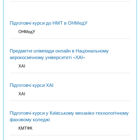
Підготовчі курси до НМТ в ОНМедУ
ОНМедУ
Предметні олімпіади онлайн в Національному
аерокосмічному університеті «ХАІ»
ХАІ
Підготовчі курси ХАІ
ХАІ
Підготовчі курси у Київському механіко-технологічному
фаховому коледжі
КМТФК