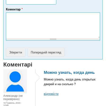
л
е
Коментар
*
ф
о
н
у
Коментарі
Можно узнать, когда день
Можно узнать, когда день открытых
дверей и на сколько ?
відповісти
Александр (не
перевірено)
18 Травень, 2023 -
12:49