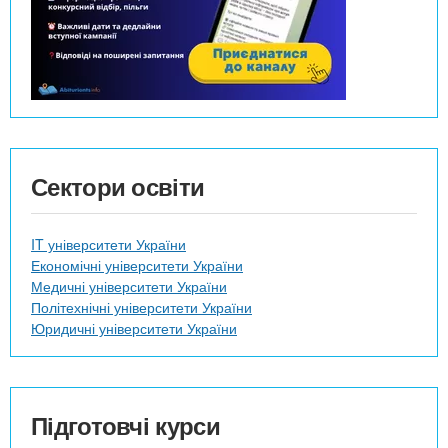
Сектори освіти
IT університети України
Економічні університети України
Медичні університети України
Політехнічні університети України
Юридичні університети України
Підготовчі курси