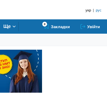
укр
|
рус
0
Ще
Закладки
Увійти