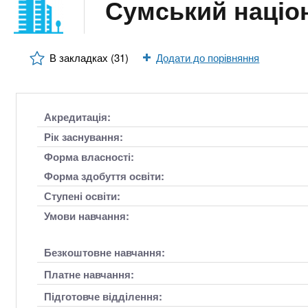
n
Сумський націо
т
и
е
х
t
р
з
і
В закладках (31)
Додати до порівняння
а
а
s
л
к
у
л
.
Акредитація:
а
Рік заснування:
д
i
Форма власності:
і
Форма здобуття освіти:
в
n
Ступені освіти:
Умови навчання:
f
Безкоштовне навчання:
o
Платне навчання:
Підготовче відділення: