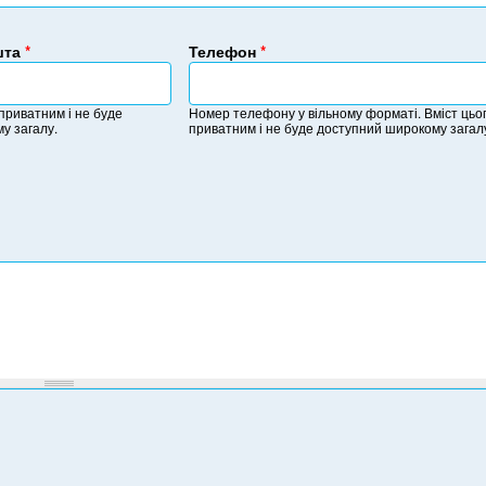
шта
*
Телефон
*
Н
о
 приватним і не буде
Номер телефону у вільному форматі. Вміст цьог
м
у загалу.
приватним і не буде доступний широкому загал
е
р
т
е
л
е
ф
о
н
у