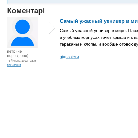
Коментарі
Самый ужасный уенивер в ми
Самый ужасный уенивер в мире. Плох
в учебных корпусах течет крыша и отв
тараканы и клопы, и вообще отовсюду
петр (не
перевірено)
відповісти
16 Липень, 2022 - 02:45
посилання