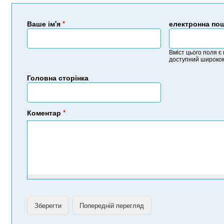
Ваше ім'я
*
електронна по
Вміст цього поля є
доступний широком
Головна сторінка
Коментар
*