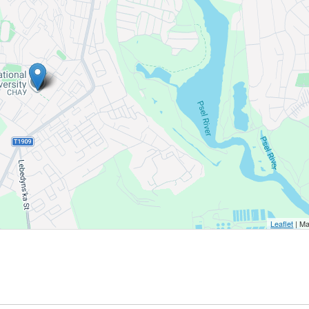
Leaflet
| Ma