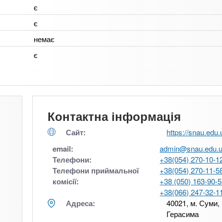
є
є
немає
є
Контактна інформація
Сайт:
https://snau.edu.
email:
admin@snau.edu.
Телефони:
+38(054) 270-10-1
Телефони приймальної
+38(054) 270-11-5
комісії:
+38 (050) 163-90-
+38(066) 247-32-1
Адреса:
40021, м. Суми,
Герасима