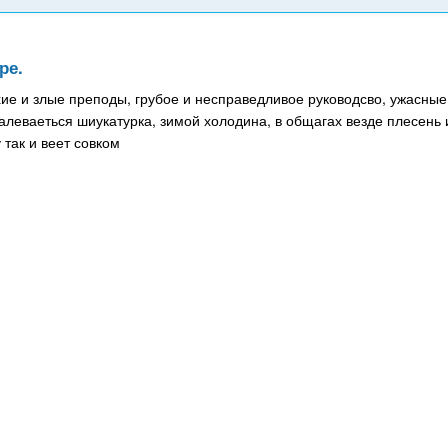
ре.
ие и злые преподы, грубое и несправедливое руководсво, ужасные
алеваеться шиукатурка, зимой холодина, в общагах везде плесень 
 так и веет совком