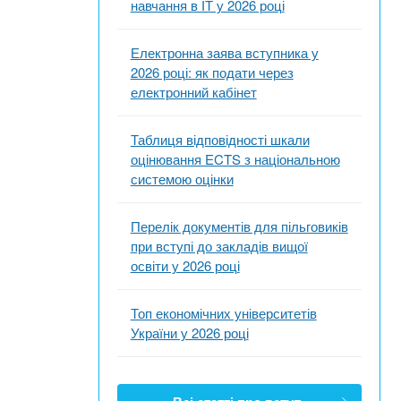
навчання в ІТ у 2026 році
Електронна заява вступника у
2026 році: як подати через
електронний кабінет
Таблиця відповідності шкали
оцінювання ECTS з національною
системою оцінки
Перелік документів для пільговиків
при вступі до закладів вищої
освіти у 2026 році
Топ економічних університетів
України у 2026 році