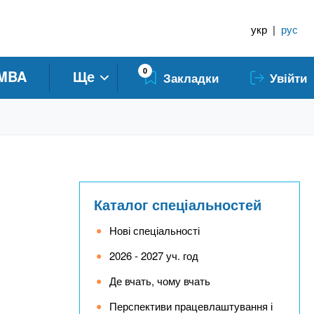
укр
|
рус
0
MBA
Ще
Закладки
Увійти
Каталог спеціальностей
Нові спеціальності
2026 - 2027 уч. год
Де вчать, чому вчать
Перспективи працевлаштування і