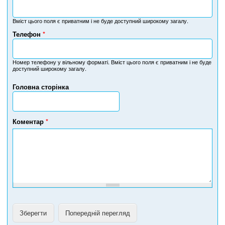
Вміст цього поля є приватним і не буде доступний широкому загалу.
Телефон
*
Н
о
м
Номер телефону у вільному форматі. Вміст цього поля є приватним і не буде
доступний широкому загалу.
е
р
Головна сторінка
т
е
л
е
Коментар
*
ф
о
н
у