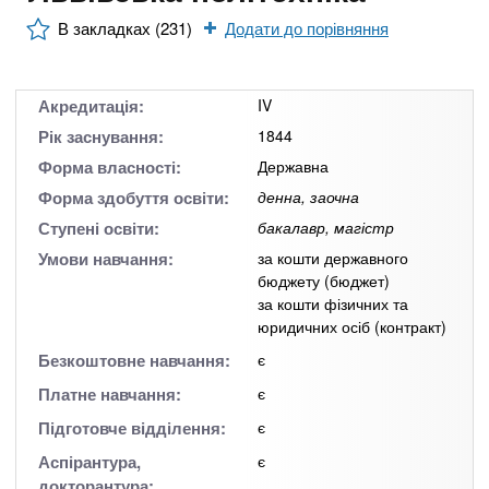
n
MBA
е
и
р
В закладках (231)
Додати до порівняння
х
t
і
Онлайн курси
а
з
л
а
s
Акредитація:
IV
у
к
За кордоном
Рік заснування:
1844
.
л
Форма власності:
Державна
а
Форма здобуття освіти:
денна, заочна
i
д
Ступені освіти:
бакалавр, магістр
і
Умови навчання:
за кошти державного
бюджету (бюджет)
n
в
за кошти фізичних та
юридичних осіб (контракт)
f
Безкоштовне навчання:
є
Платне навчання:
є
o
Підготовче відділення:
є
Аспірантура,
є
докторантура: