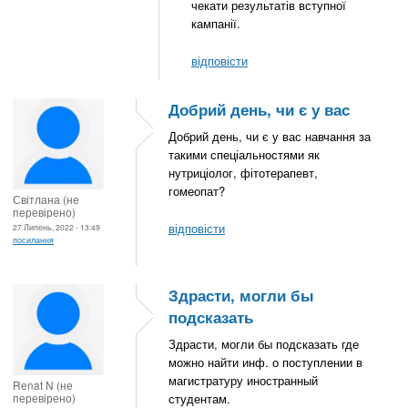
чекати результатів вступної
кампанії.
відповісти
Добрий день, чи є у вас
Добрий день, чи є у вас навчання за
такими спеціальностями як
нутриціолог, фітотерапевт,
гомеопат?
Світлана (не
перевірено)
відповісти
27 Липень, 2022 - 13:49
посилання
Здрасти, могли бы
подсказать
Здрасти, могли бы подсказать где
можно найти инф. о поступлении в
магистратуру иностранный
Renat N (не
перевірено)
студентам.