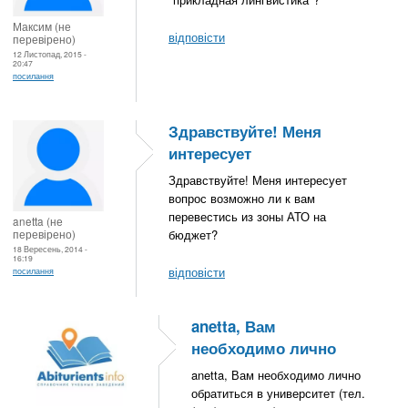
Максим (не
відповісти
перевірено)
12 Листопад, 2015 -
20:47
посилання
Здравствуйте! Меня
интересует
Здравствуйте! Меня интересует
вопрос возможно ли к вам
перевестись из зоны АТО на
anetta (не
перевірено)
бюджет?
18 Вересень, 2014 -
16:19
відповісти
посилання
anetta, Вам
необходимо лично
anetta, Вам необходимо лично
обратиться в университет (тел.