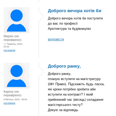
Доброго вечора хотів би
Доброго вечора хотів би поступити
до вас по професії
Архітектура та будівництво
Марян (не
відповісти
перевірено)
11 Червень, 2023 -
23:44
посилання
Доброго ранку,
Доброго ранку,
планую вступити на магістратуру
(081 Право). Підскажіть будь ласка,
які кроки потрібно зробити аби
Каріна (не
вступити на контракт? І який
перевірено)
приблизний час (місяць) складання
6 Квітень, 2023 - 06:54
посилання
магістерського тесту?
Дякую за відповідь