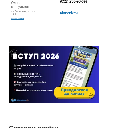
(032) 238-96-39)
Ольга
консультант
20 Вересень, 2014 -
відповісти
13:41
посилання
Сектори освіти