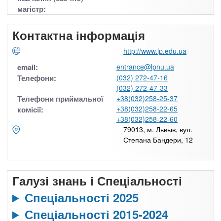
магістр:
Контактна інформація
http://www.lp.edu.ua
email:
entrance@lpnu.ua
Телефони:
(032) 272-47-16
(032) 272-47-33
Телефони приймальної
+38(032)258-25-37
+38(032)258-22-65
комісії:
+38(032)258-22-60
79013, м. Львыв, вул.
Степана Бандери, 12
Галузі знань і Спеціальності
Спеціальності 2025
Спеціальності 2015-2024