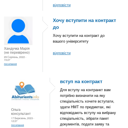
відповісти
Хочу вступити на контракт
до
Хочу вступити на контракт до
вашого університету
Хандучка Марія
(не перевірено)
відповісти
29 Серпень, 2022 -
15:27
посилання
вступ на контракт
Для вступу на контранкт вам
потрібно визначити на яку
спеціальність хочете вступати,
здати НМТ по предметах, які
Ольга
відповідають вступу на вибрану
консультант
спеціальність, зібрати пакет
17 Березень, 2023 -
12:27
документів, подати заяву та
посилання