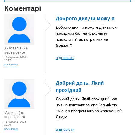
Коментарі
Доброго дня,чи можу я
Доброго дня,чи можу я дізнатися
прохідний бал на факультет
психології?І як потрапити на
бюджет?
Анастасія (не
перевірено)
відповісти
16 Червень, 2024 -
20:27
посилання
Добрий день. Який
прохідний
Добрий день. Який прохідний бал
нмт на контракт за спеціальністю
інженер програмного забезпечення?
Марина (не
перевірено)
Дякую
13 Червень, 2023 -
22:00
відповісти
посилання