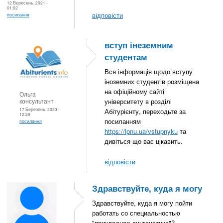
12 Вересень, 2021 -
01:02
відповісти
посилання
вступ інеземним
студентам
Вся інформація щодо вступу
іноземних студентів розміщена
на офіційному сайті
Ольга
консультант
університету в розділі
17 Березень, 2023 -
Абітурієнту, переходьте за
12:29
посиланням
посилання
https://lpnu.ua/vstupnyku
та
дивіться що вас цікавить.
відповісти
Здравствуйте, куда я могу
Здравствуйте, куда я могу пойти
работать со специальностью
"прикладная лингвистика"?