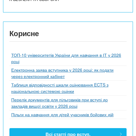
Корисне
ТОП-10 університетів України для навчання в ІТ у 2026
році
Електронна заява вступника у 2026 році: як подати
через електронний кабінет
Таблиця відповідності шкали оцінювання ECTS з
національною системою оцінки
Перелік документів для пільговиків при вступі до
закладів вищої освіти у 2026 році
Пільги на навчання для дітей учасників бойових дій
Всі статті про вступ.