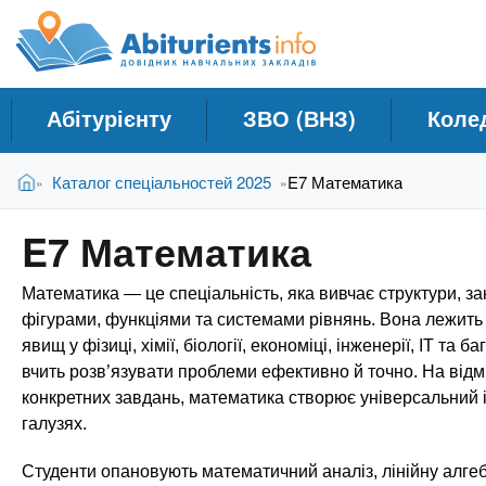
A
Д
П
е
о
b
р
в
е
і
й
i
Абітурієнту
ЗВО (ВНЗ)
Коле
д
т
и
н
t
В
д
Головна
Каталог спеціальностей 2025
E7 Математика
»
»
и
и
о
к
є
о
u
E7 Математика
т
с
Н
у
н
а
r
Математика — це спеціальність, яка вивчає структури, за
т
о
в
в
фігурами, функціями та системами рівнянь. Вона лежить в
ч
н
явищ у фізиці, хімії, біології, економіці, інженерії, ІТ 
i
о
а
вчить розв’язувати проблеми ефективно й точно. На відм
г
конкретних завдань, математика створює універсальний 
л
e
о
галузях.
ь
м
н
а
Студенти опановують математичний аналіз, лінійну алгебр