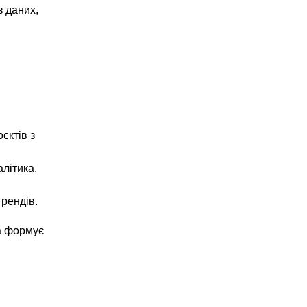
з даних,
єктів з
літика.
рендів.
на формує