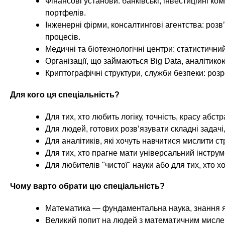
Фінансові установи: банківські, інвестиційні комп
портфелів.
Інженерні фірми, консалтингові агентства: роз
процесів.
Медичні та біотехнологічні центри: статистични
Організації, що займаються Big Data, аналітико
Криптографічні структури, служби безпеки: розр
Для кого ця спеціальність?
Для тих, хто любить логіку, точність, красу абст
Для людей, готових розв’язувати складні задач
Для аналітиків, які хочуть навчитися мислити ст
Для тих, хто прагне мати універсальний інструм
Для любителів "чистої" науки або для тих, хто
Чому варто обрати цю спеціальність?
Математика — фундаментальна наука, знання яко
Великий попит на людей з математичним мислення