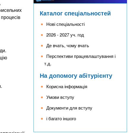
,
чисельних
Каталог спеціальностей
 процесів
Нові спеціальності
2026 - 2027 уч. год
Де вчать, чому вчать
ди.
Перспективи працевлаштування і
цію
т.д.
На допомогу абітурієнту
Корисна інформація
.
Умови вступу
Документи для вступу
і багато іншого