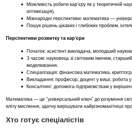
Можливість робити кар’єру як у теоретичній науц
оптимізація).
Міжнародні перспективи: математика — універса
Пошук рішень цікавих і глибоких проблем, інте
Перспективи розвитку та кар’єри
Початок: асистент викладача, молодший наукове
З часом: науковець зі світовим іменем, старший
моделювання.
Спеціалізація: фінансова математика, криптогра
Викладання: професор, доцент у виші, робота у
Консалтинг: допомога підприємствам у вирішенн
Математика — це "універсальний ключ" до розуміння світ
еліту мислення, здатну вирішувати найрізноманітніші пр
Хто готує спеціалістів