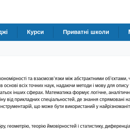
джі
Курси
Приватні школи
кономірності та взаємозв’язки між абстрактними об’єктами, 
 основі всіх точних наук, надаючи методи і мову для опису 
та багатьох інших сферах. Математика формує логічне, аналітич
іну від прикладних спеціальностей, де знання спрямовані 
інструментарій, що може бути використаний у найрізномані
у, геометрію, теорію ймовірностей і статистику, диференці