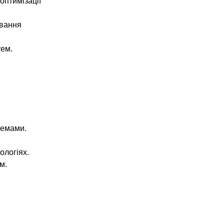
 оптимізації
ювання
тем.
ремами.
ологіях.
м.