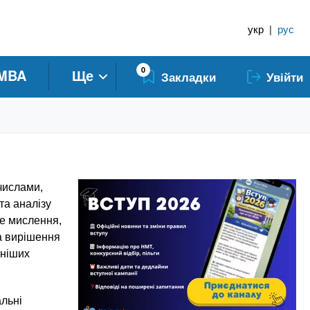
укр
|
рус
0
MBA
Ще
Закладки
Увійти
числами,
та аналізу
не мислення,
на вирішення
тніших
альні