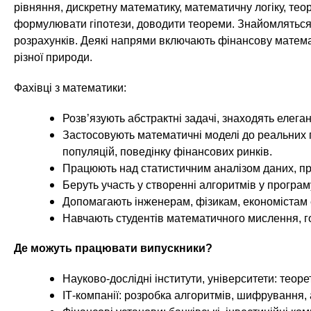
n
т
и
рівняння, дискретну математику, математичну логіку, теор
е
х
формулювати гіпотези, доводити теореми. Знайомляться
t
р
розрахунків. Деякі напрями включають фінансову матема
з
і
різної природи.
а
а
s
л
к
Фахівці з математики:
у
л
.
Розв’язують абстрактні задачі, знаходять елега
а
Застосовують математичні моделі до реальних 
д
i
популяцій, поведінку фінансових ринків.
і
Працюють над статистичним аналізом даних, пр
в
n
Беруть участь у створенні алгоритмів у програм
Допомагають інженерам, фізикам, економістам 
f
Навчають студентів математичного мислення, го
Де можуть працювати випускники?
o
Науково-дослідні інститути, університети: теор
ІТ-компанії: розробка алгоритмів, шифрування,