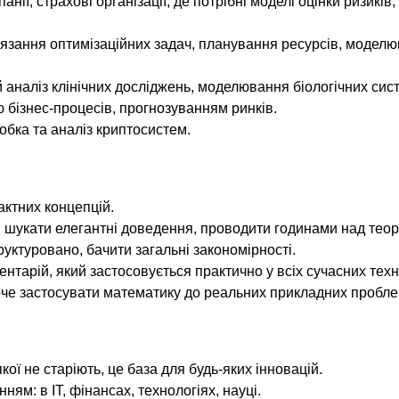
анії, страхові організації, де потрібні моделі оцінки ризиків,
в’язання оптимізаційних задач, планування ресурсів, модел
й аналіз клінічних досліджень, моделювання біологічних сис
ю бізнес-процесів, прогнозуванням ринків.
обка та аналіз криптосистем.
рактних концепцій.
і, шукати елегантні доведення, проводити годинами над тео
руктуровано, бачити загальні закономірності.
ентарій, який застосовується практично у всіх сучасних техн
 хоче застосувати математику до реальних прикладних пробле
ї не старіють, це база для будь-яких інновацій.
м: в ІТ, фінансах, технологіях, науці.