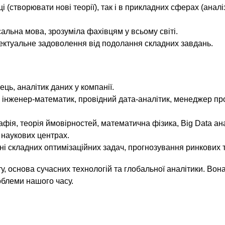
і (створювати нові теорії), так і в прикладних сферах (аналі
льна мова, зрозуміла фахівцям у всьому світі.
лектуальне задоволення від подолання складних завдань.
ць, аналітик даних у компанії.
 інженер-математик, провідний дата-аналітик, менеджер про
фія, теорія ймовірностей, математична фізика, Big Data ана
 наукових центрах.
і складних оптимізаційних задач, прогнозування ринкових т
у, основа сучасних технологій та глобальної аналітики. Во
облеми нашого часу.