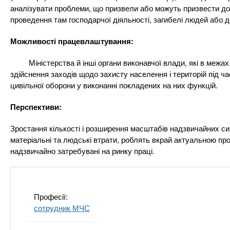
n
т
и
аналізувати проблеми, що призвели або можуть призвести до 
е
х
проведення там господарчої діяльності, загибелі людей або д
t
р
з
і
Можливості працевлаштування:
а
а
s
л
к
Міністерства й інші органи виконавчої влади, які в межах 
у
здійснення заходів щодо захисту населення і територій під ч
л
.
цивільної оборони у виконанні покладених на них функцій.
а
д
i
Перспективи:
і
Зростання кількості і розширення масштабів надзвичайних сит
в
n
матеріальні та людські втрати, роблять вкрай актуальною про
надзвичайно затребувані на ринку праці.
f
o
Професії:
сотрудник МЧС