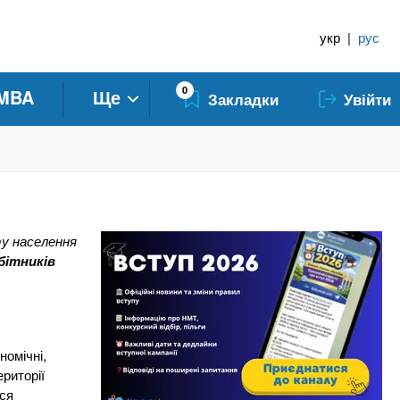
укр
|
рус
0
MBA
Ще
Закладки
Увійти
ту населення
бітників
номічні,
риторії
ься