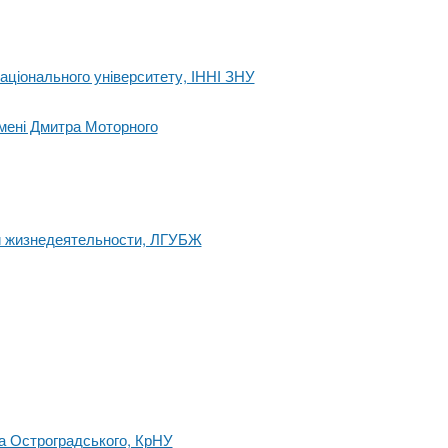
аціонального університету, ІННІ ЗНУ
імені Дмитра Моторного
и жизнедеятельности, ЛГУБЖ
а Остроградського, КрНУ