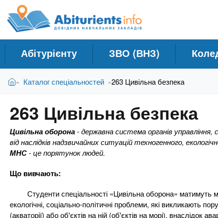
A
Д
П
е
о
b
р
в
е
і
й
i
Абітурієнту
ЗВО (ВНЗ)
Коле
д
т
и
н
t
В
д
Головна
Каталог спеціальностей
263 Цивільна безпека
»
»
и
и
о
к
є
о
u
263 Цивільна безпека
т
с
Н
у
н
а
r
Цивільна оборона
- державна система органів управління, с
т
о
в
від наслідків надзвичайних ситуацій техногенного, екологіч
в
МНС
- це порятунок людей.
ч
н
i
о
а
Що вивчають:
г
л
e
о
Студенти спеціальності «Цивільна оборона» матимуть можлив
ь
м
екологічні, соціально-політичні проблеми, які викликають по
н
а
(акваторії) або об'єктів на ній (об'єктів на морі), внаслідок 