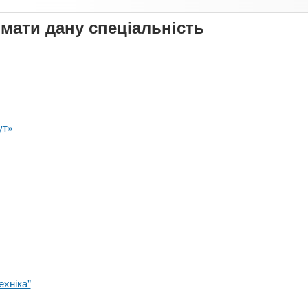
имати дану спеціальність
ут»
ехніка"