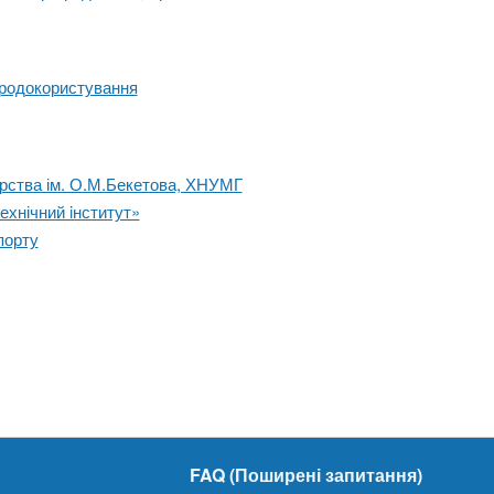
иродокористування
арства ім. О.М.Бекетова, ХНУМГ
ехнічний iнститут»
порту
FAQ (Поширені запитання)