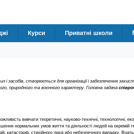
джі
Курси
Приватні школи
ил і засобів, створюється для організації і забезпечення захис
ного, природного та воєнного характеру. Головна задача
співро
ість вивчати теоретичні, науково-технічні, технологічні, еко
рушення нормальних умов життя та діяльності людей на окремій те
аварій, катастроф, стихійного лиха або небезпечного випадку. Вчат