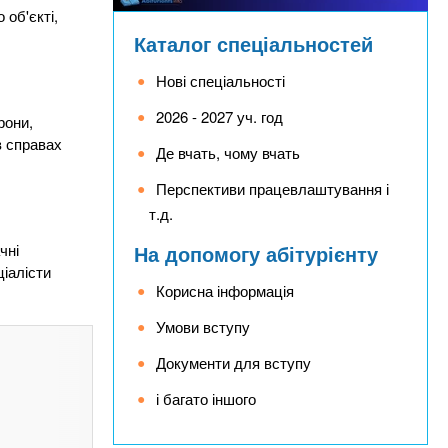
об'єкті,
Каталог спеціальностей
Нові спеціальності
2026 - 2027 уч. год
рони,
в справах
Де вчать, чому вчать
Перспективи працевлаштування і
т.д.
На допомогу абітурієнту
чні
ціалісти
Корисна інформація
Умови вступу
Документи для вступу
і багато іншого