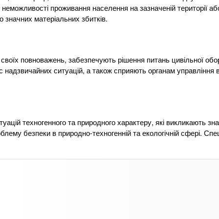
неможливості проживання населення на зазначеній території або 
о значних матеріальних збитків.
своїх повноважень, забезпечують рішення питань цивільної обо
ас надзвичайних ситуацій, а також сприяють органам управ­ління 
уацій техно­генного та природного характеру, які викликають зна
блему безпеки в природно-техногенній та екологічній сфері. Спе