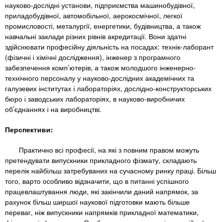
науково-дослідні установи, підприємства машинобудівної,
приладобудівної, автомобільної, аерокосмічної, легкої
промисловості, металургії, енергетики, будівництва, а також
навчальні заклади різних рівнів акредитації. Вони здатні
здійснювати професійну діяльність на посадах: технік-лаборант
(фізичні і хімічні дослідження), інженер з програмного
забезпечення комп’ютерів, а також молодшого інженерно-
технічного персоналу у науково-дослідних академічних та
галузевих інститутах і лабораторіях, дослідно-конструкторських
бюро і заводських лабораторіях, в науково-виробничих
об’єднаннях і на виробництві.
Перспективи:
Практично всі професії, на які з повним правом можуть
претендувати випускники прикладного фізмату, складають
перелік найбільш затребуваних на сучасному ринку праці. Більш
того, варто особливо відзначити, що в питанні успішного
працевлаштування люди, які закінчили даний напрямок, за
рахунок більш ширшої наукової підготовки мають більше
переваг, ніж випускники напрямків прикладної математики,