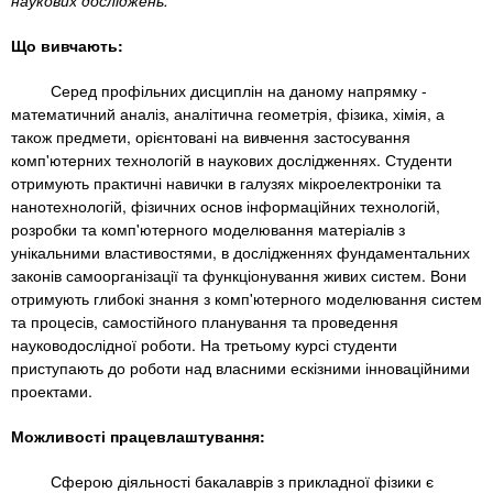
n
наукових досліджень.
MBA
е
и
р
х
t
Що вивчають:
і
Онлайн курси
а
з
Серед профільних дисциплін на даному напрямку -
л
а
s
математичний аналіз, аналітична геометрія, фізика, хімія, а
у
к
За кордоном
також предмети, орієнтовані на вивчення застосування
комп'ютерних технологій в наукових дослідженнях. Студенти
.
л
отримують практичні навички в галузях мікроелектроніки та
а
нанотехнологій, фізичних основ інформаційних технологій,
i
д
розробки та комп'ютерного моделювання матеріалів з
унікальними властивостями, в дослідженнях фундаментальних
і
законів самоорганізації та функціонування живих систем. Вони
n
в
отримують глибокі знання з комп'ютерного моделювання систем
та процесів, самостійного планування та проведення
науководослідної роботи. На третьому курсі студенти
f
приступають до роботи над власними ескізними інноваційними
проектами.
o
Можливості працевлаштування:
Сферою діяльності бакалаврів з прикладної фізики є