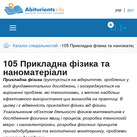
A
П
Д
е
укр
|
рус
о
b
р
в
е
0
й
і
i
т
д
и
В
Абітурієнту
Головна
105 Прикладна фізика та наноматері
Каталог спеціальностей
»
»
н
д
t
и
о
и
є
105 Прикладна фізика та
о
ЗВО (ВНЗ)
т
к
u
с
наноматеріали
у
Н
н
т
Прикладна фізика
ґрунтується на відкриттях, зроблених у
о
а
Коледжі
r
ході фундаментальних досліджень, і зосереджується на
в
в
вирішенні проблем, які технологами, з метою найбільш
н
ч
ефективного використання цих винаходів на практиці. В
i
о
Курси
цьому і є відмінність прикладної фізики від фізики.
г
а
Узагальненим об'єктом діяльності фізиків-математиків є
о
л
e
дослідження фізичних явищ і процесів, розробка технологій
м
Приватні школи
ь
мікро- і наноелектроніки, розробка фізичних принципів
а
приладобудування та екологічного моніторингу, проблеми
т
н