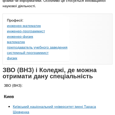
фізики чи інформатики. Особливо це стосується інноваційної
наукової діяльності.
Професії:
инженер-математик
инженер-программист
инженер-физик
математик
преподаватель учебного заведения
системный программист
физик
ЗВО (ВНЗ) і Коледжі, де можна
отримати дану спеціальність
ЗВО (ВНЗ):
Киев
Київський національний університет імені Тараса
Шевченка